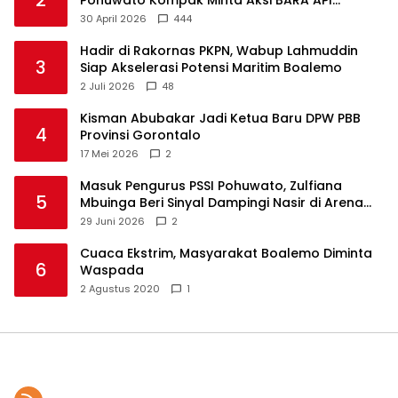
Ditunda
30 April 2026
444
Hadir di Rakornas PKPN, Wabup Lahmuddin
3
Siap Akselerasi Potensi Maritim Boalemo
2 Juli 2026
48
Kisman Abubakar Jadi Ketua Baru DPW PBB
4
Provinsi Gorontalo
17 Mei 2026
2
Masuk Pengurus PSSI Pohuwato, Zulfiana
5
Mbuinga Beri Sinyal Dampingi Nasir di Arena
Politik ?
29 Juni 2026
2
Cuaca Ekstrim, Masyarakat Boalemo Diminta
6
Waspada
2 Agustus 2020
1