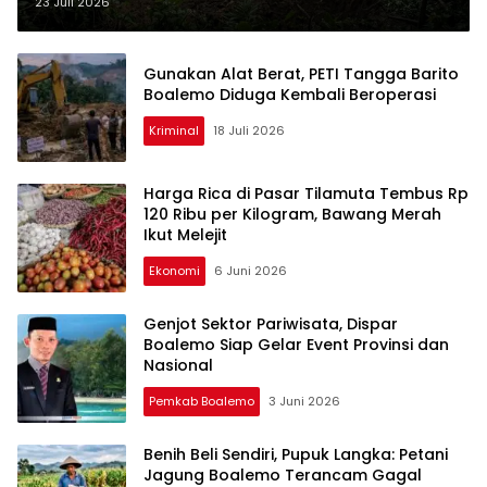
PETI Tangga Barito
23 Juli 2026
Gunakan Alat Berat, PETI Tangga Barito
Boalemo Diduga Kembali Beroperasi
Kriminal
18 Juli 2026
Harga Rica di Pasar Tilamuta Tembus Rp
120 Ribu per Kilogram, Bawang Merah
Ikut Melejit
Ekonomi
6 Juni 2026
Genjot Sektor Pariwisata, Dispar
Boalemo Siap Gelar Event Provinsi dan
Nasional
Pemkab Boalemo
3 Juni 2026
Benih Beli Sendiri, Pupuk Langka: Petani
Jagung Boalemo Terancam Gagal