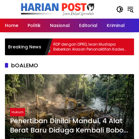
Langsung
ke
konten
Home
Politik
Nasional
Editorial
Kriminal
Ek
RDP dengan DPRD, Iwan Mustapa
B
Breaking News
k Sah!
Beberkan Alasan Penonaktifan Kades
P
Toto Utara
bOALEMO
Hukum
Penertiban Dinilai Mandul, 4 Alat
Berat Baru Diduga Kembali Bobol