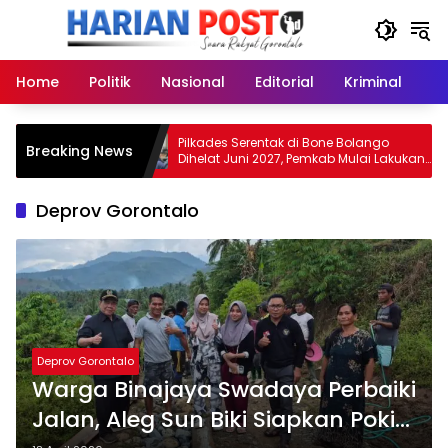
Langsung
ke
konten
Home
Politik
Nasional
Editorial
Kriminal
Ek
entuk
Pilkades Serentak di Bone Bolango
Breaking News
Dihelat Juni 2027, Pemkab Mulai Lakukan
Persiapan
Deprov Gorontalo
Deprov Gorontalo
Warga Binajaya Swadaya Perbaiki
Jalan, Aleg Sun Biki Siapkan Pokir