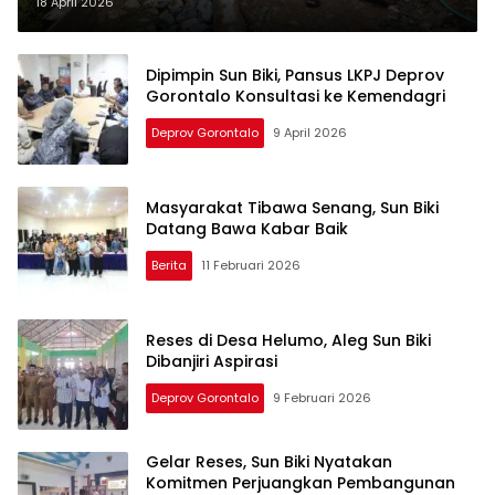
Rp150 Juta
18 April 2026
Dipimpin Sun Biki, Pansus LKPJ Deprov
Gorontalo Konsultasi ke Kemendagri
Deprov Gorontalo
9 April 2026
Masyarakat Tibawa Senang, Sun Biki
Datang Bawa Kabar Baik
Berita
11 Februari 2026
Reses di Desa Helumo, Aleg Sun Biki
Dibanjiri Aspirasi
Deprov Gorontalo
9 Februari 2026
Gelar Reses, Sun Biki Nyatakan
Komitmen Perjuangkan Pembangunan