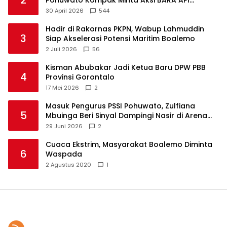
Ditunda
30 April 2026
544
Hadir di Rakornas PKPN, Wabup Lahmuddin
3
Siap Akselerasi Potensi Maritim Boalemo
2 Juli 2026
56
Kisman Abubakar Jadi Ketua Baru DPW PBB
4
Provinsi Gorontalo
17 Mei 2026
2
Masuk Pengurus PSSI Pohuwato, Zulfiana
5
Mbuinga Beri Sinyal Dampingi Nasir di Arena
Politik ?
29 Juni 2026
2
Cuaca Ekstrim, Masyarakat Boalemo Diminta
6
Waspada
2 Agustus 2020
1