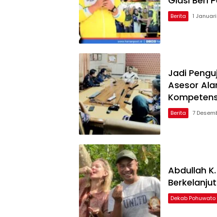
Giasi Beri P
Berita
1 Januar
Jadi Pengu
Asesor Ala
Kompetens
Berita
7 Desem
Abdullah K
Berkelanju
Dekab Pohuwato