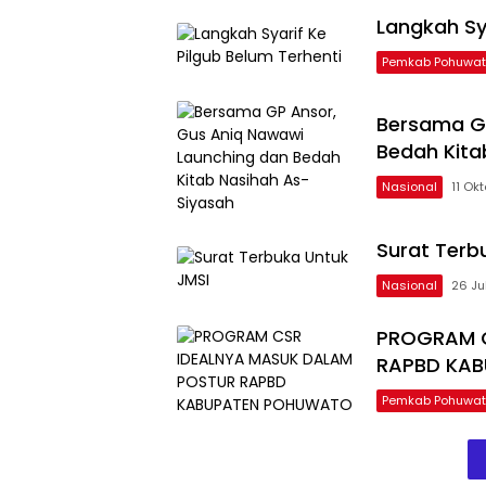
Langkah Sya
Pemkab Pohuwa
Bersama GP
Bedah Kita
Nasional
11 Ok
Surat Terb
Nasional
26 Ju
PROGRAM C
RAPBD KA
Pemkab Pohuwa