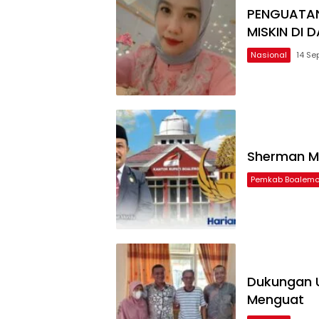
PENGUATAN
MISKIN DI 
Nasional
14 Se
Sherman Mo
Pemkab Boalem
Dukungan U
Menguat