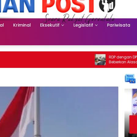
al
Kriminal
Eksekutif
Legislatif
Pariwisata
RDP dengan DPRD, Iwan Mu
Beberkan Alasan Penonakti
Toto Utara