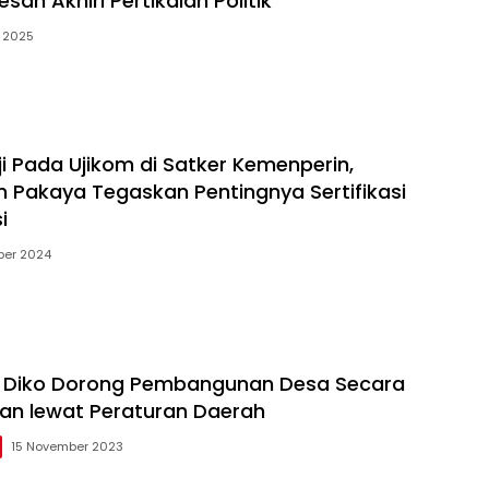
esan Akhiri Pertikaian Politik
i 2025
ji Pada Ujikom di Satker Kemenperin,
n Pakaya Tegaskan Pentingnya Sertifikasi
i
ber 2024
. Diko Dorong Pembangunan Desa Secara
tan lewat Peraturan Daerah
15 November 2023