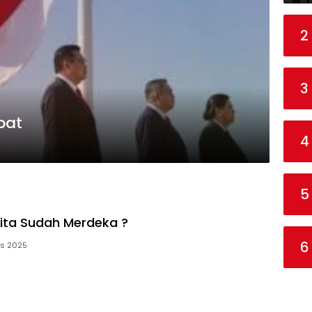
2
3
bat
4
5
ita Sudah Merdeka ?
6
us 2025