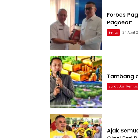
Forbes Pag
Pagoeat’
Berita
24 April 
Tambang di
Surat Dari Pemb
Ajak Semua