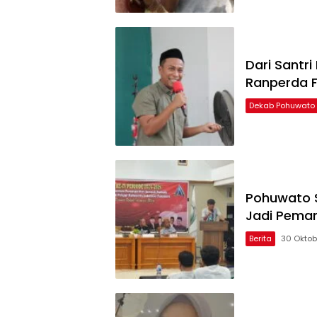
Dari Santri
Ranperda F
Dekab Pohuwato
Pohuwato S
Jadi Peman
Berita
30 Oktob