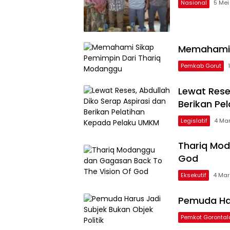
Nasional
5 Mei
Memahami 
Pemkab Gorut
Lewat Rese
Berikan Pe
Legislatif
4 Ma
Thariq Mod
God
Eksekutif
4 Mar
Pemuda Har
Pemkot Gorontal