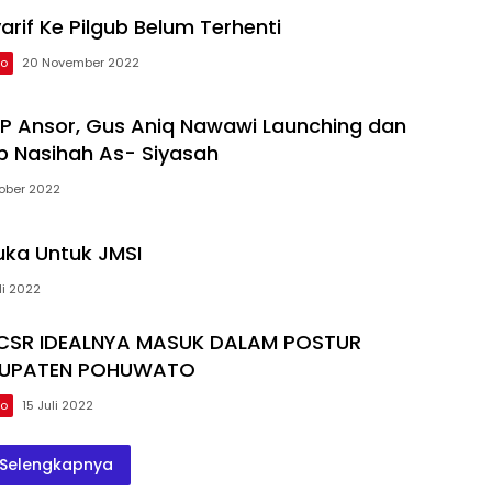
rif Ke Pilgub Belum Terhenti
to
20 November 2022
 Ansor, Gus Aniq Nawawi Launching dan
b Nasihah As- Siyasah
tober 2022
uka Untuk JMSI
li 2022
SR IDEALNYA MASUK DALAM POSTUR
BUPATEN POHUWATO
to
15 Juli 2022
Selengkapnya