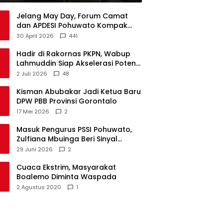
Jelang May Day, Forum Camat
dan APDESI Pohuwato Kompak
Minta Aksi BARA API Ditunda
30 April 2026
441
Hadir di Rakornas PKPN, Wabup
Lahmuddin Siap Akselerasi Potensi
Maritim Boalemo
2 Juli 2026
48
Kisman Abubakar Jadi Ketua Baru
DPW PBB Provinsi Gorontalo
17 Mei 2026
2
Masuk Pengurus PSSI Pohuwato,
Zulfiana Mbuinga Beri Sinyal
Dampingi Nasir di Arena Politik ?
29 Juni 2026
2
Cuaca Ekstrim, Masyarakat
Boalemo Diminta Waspada
2 Agustus 2020
1