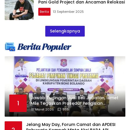
Pani Gold Project dan Ancaman Relokasi
Berita
13 September 2025
Selengkapnya
Jawab Tudingan Jual Beli Jabatan, Ismet
1
Mile Tegaskan Prosedur Pengisian
Jabatan
18 Maret 2026
955
Jelang May Day, Forum Camat dan APDESI
2
Pohuwato Kompak Minta Aksi BARA API