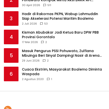
Ditunda
30 April 2026
511
Hadir di Rakornas PKPN, Wabup Lahmuddin
3
Siap Akselerasi Potensi Maritim Boalemo
2 Juli 2026
53
Kisman Abubakar Jadi Ketua Baru DPW PBB
4
Provinsi Gorontalo
17 Mei 2026
2
Masuk Pengurus PSSI Pohuwato, Zulfiana
5
Mbuinga Beri Sinyal Dampingi Nasir di Arena
Politik ?
29 Juni 2026
2
Cuaca Ekstrim, Masyarakat Boalemo Diminta
6
Waspada
2 Agustus 2020
1