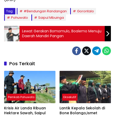
Tag:
#Bendungan Randangan
Gorontalo
Pohuwato
Saipul Mbuinga
Lewat Gerakan Bomomulo, Boalemo Menuju
Daerah Mandiri Pangan
Pos Terkait
Pemkab Pohuwato
Eksekutif
Krisis Air Landa Ribuan
Lantik Kepala Sekolah di
Hektare Sawah, Saipul
Bone Bolango,Ismet