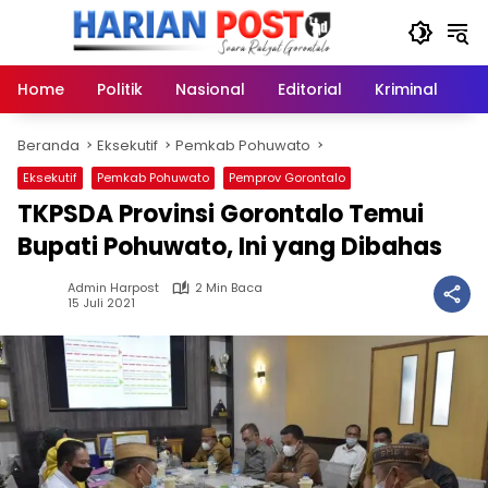
Langsung
ke
konten
Home
Politik
Nasional
Editorial
Kriminal
Ek
Beranda
Eksekutif
Pemkab Pohuwato
Eksekutif
Pemkab Pohuwato
Pemprov Gorontalo
TKPSDA Provinsi Gorontalo Temui
Bupati Pohuwato, Ini yang Dibahas
Admin Harpost
2 Min Baca
15 Juli 2021