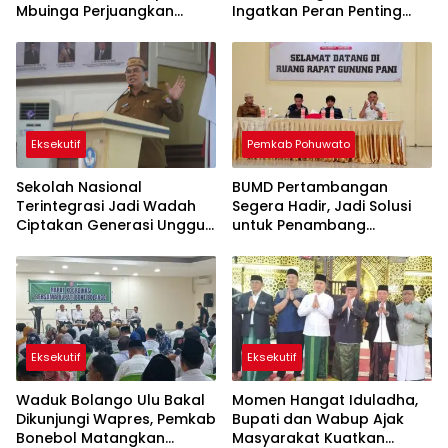
Mbuinga Perjuangkan
Ingatkan Peran Penting
Program JIAT Miliaran
Lawan Kemiskinan dan
Rupiah
Stunting
Eksekutif
Pemkab Pohuwato
Sekolah Nasional
BUMD Pertambangan
Terintegrasi Jadi Wadah
Segera Hadir, Jadi Solusi
Ciptakan Generasi Unggul
untuk Penambang
di Bone Bolango
Pohuwato
Eksekutif
Eksekutif
Waduk Bolango Ulu Bakal
Momen Hangat Iduladha,
Dikunjungi Wapres, Pemkab
Bupati dan Wabup Ajak
Bonebol Matangkan
Masyarakat Kuatkan