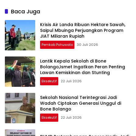
Persiapan PENAS
Tekad Membangun Bone
Bolango
Baca Juga
Krisis Air Landa Ribuan Hektare Sawah,
Saipul Mbuinga Perjuangkan Program
JIAT Miliaran Rupiah
Pemkab Pohuwato
30 Juli 2026
Lantik Kepala Sekolah di Bone
Bolango,Ismet Ingatkan Peran Penting
Lawan Kemiskinan dan Stunting
Eksekutif
22 Juli 2026
Sekolah Nasional Terintegrasi Jadi
Wadah Ciptakan Generasi Unggul di
Bone Bolango
Eksekutif
22 Juli 2026