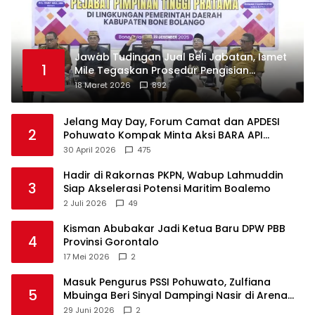
Jawab Tudingan Jual Beli Jabatan, Ismet
1
Mile Tegaskan Prosedur Pengisian
Jabatan
18 Maret 2026
892
Jelang May Day, Forum Camat dan APDESI
2
Pohuwato Kompak Minta Aksi BARA API
Ditunda
30 April 2026
475
Hadir di Rakornas PKPN, Wabup Lahmuddin
3
Siap Akselerasi Potensi Maritim Boalemo
2 Juli 2026
49
Kisman Abubakar Jadi Ketua Baru DPW PBB
4
Provinsi Gorontalo
17 Mei 2026
2
Masuk Pengurus PSSI Pohuwato, Zulfiana
5
Mbuinga Beri Sinyal Dampingi Nasir di Arena
Politik ?
29 Juni 2026
2