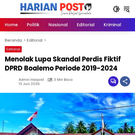
Langsung
ke
konten
Home
Politik
Nasional
Editorial
Kriminal
Ek
Beranda
Editorial
Editorial
Menolak Lupa Skandal Perdis Fiktif
DPRD Boalemo Periode 2019-2024
Admin Harpost
3 Min Baca
13 Juni 2026