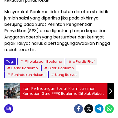
kekuatan politik lokal?
​Masyarakat Boalemo tidak butuh deretan statistik
jumlah saksi yang diperiksa jika pada akhirnya
berujung pada Surat Perintah Penghentian
Penyidikan (SP3) atau digantung tanpa kepastian.
Anggaran daerah yang bersumber dari keringat
pajak rakyat harus dipertanggungjawabkan hingga
rupiah terakhir.
Tag:
#Kejaksaan Boalemo
#Perdis Fiktif
Berita Boalemo
DPRD Boalemo
Penindakan Hukum
Uang Rakyat
Ironi Perlindungan Sosial, Klaim Jaminan
Kematian Guru PPPK Boalemo Ditolak Akibat
MOU Pemda Berakhir