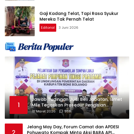
Gaji Kadang Telat, Tapi Rasa Syukur
Mereka Tak Pernah Telat
Editorial
3 Juni 2026
Jawab Tudingan Jual Beli Jabatan, Ismet
1
Mile Tegaskan Prosedur Pengisian
Jabatan
18 Maret 2026
958
Jelang May Day, Forum Camat dan APDESI
2
Pohuwato Kompak Minta Aksi BARA API