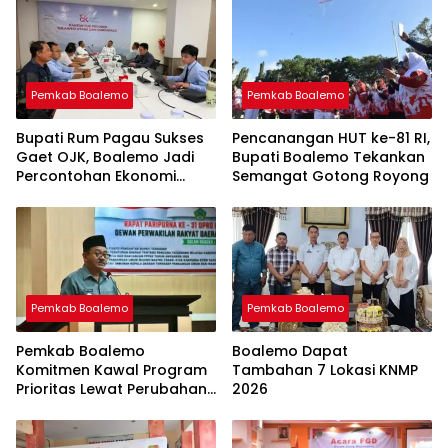
Pemkab Boalemo
Pemkab Boalemo
Bupati Rum Pagau Sukses
Pencanangan HUT ke-81 RI,
Gaet OJK, Boalemo Jadi
Bupati Boalemo Tekankan
Percontohan Ekonomi
Semangat Gotong Royong
Lokal
Pemkab Boalemo
Pemkab Boalemo
Pemkab Boalemo
Boalemo Dapat
Komitmen Kawal Program
Tambahan 7 Lokasi KNMP
Prioritas Lewat Perubahan
2026
KUA-PPAS 2026