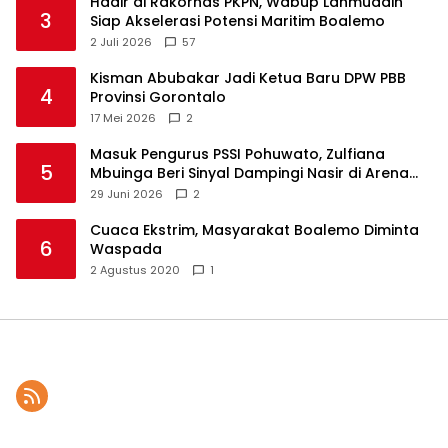
Hadir di Rakornas PKPN, Wabup Lahmuddin
3
Siap Akselerasi Potensi Maritim Boalemo
2 Juli 2026
57
Kisman Abubakar Jadi Ketua Baru DPW PBB
4
Provinsi Gorontalo
17 Mei 2026
2
Masuk Pengurus PSSI Pohuwato, Zulfiana
5
Mbuinga Beri Sinyal Dampingi Nasir di Arena
Politik ?
29 Juni 2026
2
Cuaca Ekstrim, Masyarakat Boalemo Diminta
6
Waspada
2 Agustus 2020
1