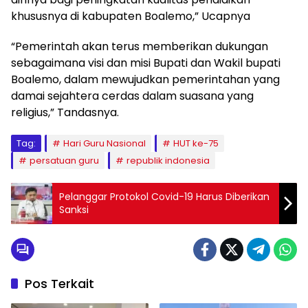
khususnya di kabupaten Boalemo,” Ucapnya
“Pemerintah akan terus memberikan dukungan
sebagaimana visi dan misi Bupati dan Wakil bupati
Boalemo, dalam mewujudkan pemerintahan yang
damai sejahtera cerdas dalam suasana yang
religius,” Tandasnya.
Tag:
Hari Guru Nasional
HUT ke-75
persatuan guru
republik indonesia
Pelanggar Protokol Covid-19 Harus Diberikan
Sanksi
Pos Terkait