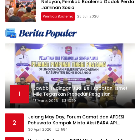
Nelayan, Pemkab Boalemo Godok Perda
Jaminan Sosial
Pemkab Boalemo
28 Juli 2026
Jawab Tudingan Jual Beli Jabatan, Ismet
1
Mile Tegaskan Prosedur Pengisian
Jabatan
18 Maret 2026
1020
Jelang May Day, Forum Camat dan APDESI
2
Pohuwato Kompak Minta Aksi BARA API
Ditunda
30 April 2026
584