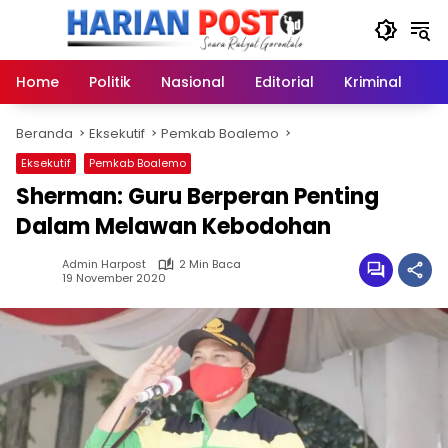
Langsung
ke
konten
Home
Politik
Nasional
Editorial
Kriminal
Ek
Beranda
Eksekutif
Pemkab Boalemo
Eksekutif
Pemkab Boalemo
Sherman: Guru Berperan Penting
Dalam Melawan Kebodohan
Admin Harpost
2 Min Baca
19 November 2020