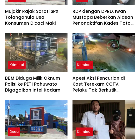
Mujakir Rajak Soroti SPX
RDP dengan DPRD, Iwan
Tolangohula Usai
Mustapa Beberkan Alasan
Konsumen Dicaci Maki
Penonaktifan Kades Toto
Utara
Kriminal
Kriminal
BBM Diduga Milik Oknum
Apes! Aksi Pencurian di
Polisi ke PETI Pohuwato
Kost Terekam CCTV,
Digagalkan Intel Kodam
Pelaku Tak Berkutik
Dibekuk Polisi
Desa
Kriminal