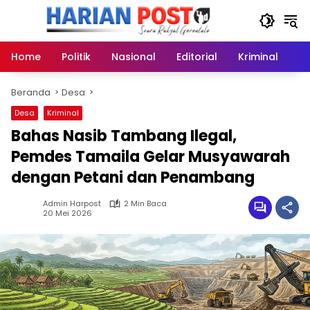
Langsung
ke
konten
Home
Politik
Nasional
Editorial
Kriminal
Ek
Beranda
Desa
Desa
Kriminal
Bahas Nasib Tambang Ilegal,
Pemdes Tamaila Gelar Musyawarah
dengan Petani dan Penambang
Admin Harpost
2 Min Baca
20 Mei 2026