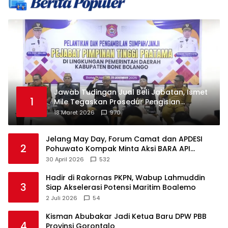
Jawab Tudingan Jual Beli Jabatan, Ismet
1
Mile Tegaskan Prosedur Pengisian
Jabatan
18 Maret 2026
970
Jelang May Day, Forum Camat dan APDESI
2
Pohuwato Kompak Minta Aksi BARA API
Ditunda
30 April 2026
532
Hadir di Rakornas PKPN, Wabup Lahmuddin
3
Siap Akselerasi Potensi Maritim Boalemo
2 Juli 2026
54
Kisman Abubakar Jadi Ketua Baru DPW PBB
4
Provinsi Gorontalo