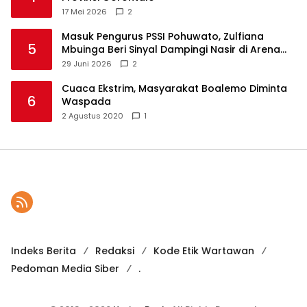
17 Mei 2026
2
Masuk Pengurus PSSI Pohuwato, Zulfiana
5
Mbuinga Beri Sinyal Dampingi Nasir di Arena
Politik ?
29 Juni 2026
2
Cuaca Ekstrim, Masyarakat Boalemo Diminta
6
Waspada
2 Agustus 2020
1
Indeks Berita
Redaksi
Kode Etik Wartawan
Pedoman Media Siber
.