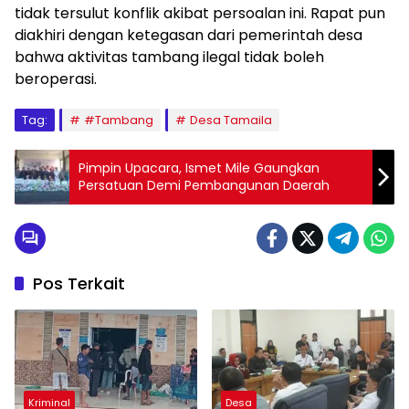
tidak tersulut konflik akibat persoalan ini. Rapat pun
diakhiri dengan ketegasan dari pemerintah desa
bahwa aktivitas tambang ilegal tidak boleh
beroperasi.
Tag:
#Tambang
Desa Tamaila
Pimpin Upacara, Ismet Mile Gaungkan
Persatuan Demi Pembangunan Daerah
Pos Terkait
Kriminal
Desa