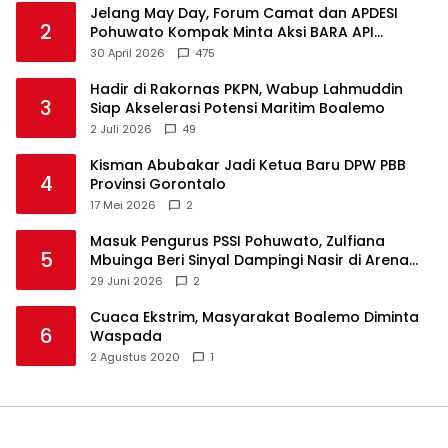
Jelang May Day, Forum Camat dan APDESI
2
Pohuwato Kompak Minta Aksi BARA API
Ditunda
30 April 2026
475
Hadir di Rakornas PKPN, Wabup Lahmuddin
3
Siap Akselerasi Potensi Maritim Boalemo
2 Juli 2026
49
Kisman Abubakar Jadi Ketua Baru DPW PBB
4
Provinsi Gorontalo
17 Mei 2026
2
Masuk Pengurus PSSI Pohuwato, Zulfiana
5
Mbuinga Beri Sinyal Dampingi Nasir di Arena
Politik ?
29 Juni 2026
2
Cuaca Ekstrim, Masyarakat Boalemo Diminta
6
Waspada
2 Agustus 2020
1