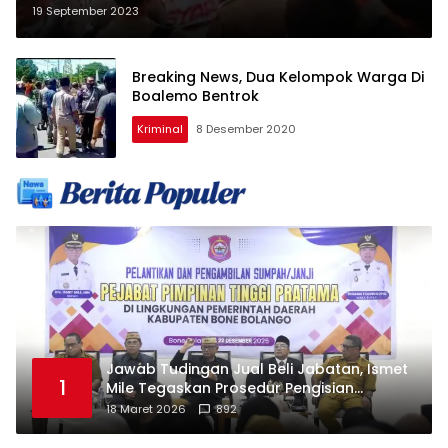
Kantor DPRD Boalemo
19 September 2023
Breaking News, Dua Kelompok Warga Di
Boalemo Bentrok
Kriminal
8 Desember 2020
Jawab Tudingan Jual Beli Jabatan, Ismet
1
Mile Tegaskan Prosedur Pengisian
Jabatan
18 Maret 2026
892