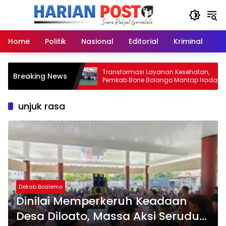
Langsung
ke
konten
Home
Politik
Nasional
Editorial
Kriminal
Ek
 Langkah Pemkab
Transformasi Layanan Kesehatan,
Breaking News
 Genjot Jalan
Pemkab Bone Bolango Mantap Hadapi
Penilaian Posyandu
unjuk rasa
Dekab Boalemo
Dinilai Memperkeruh Keadaan
Desa Diloato, Massa Aksi Seruduk