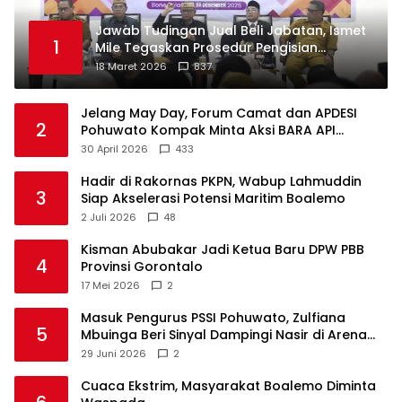
Jawab Tudingan Jual Beli Jabatan, Ismet
1
Mile Tegaskan Prosedur Pengisian
Jabatan
18 Maret 2026
837
Jelang May Day, Forum Camat dan APDESI
2
Pohuwato Kompak Minta Aksi BARA API
Ditunda
30 April 2026
433
Hadir di Rakornas PKPN, Wabup Lahmuddin
3
Siap Akselerasi Potensi Maritim Boalemo
2 Juli 2026
48
Kisman Abubakar Jadi Ketua Baru DPW PBB
4
Provinsi Gorontalo
17 Mei 2026
2
Masuk Pengurus PSSI Pohuwato, Zulfiana
5
Mbuinga Beri Sinyal Dampingi Nasir di Arena
Politik ?
29 Juni 2026
2
Cuaca Ekstrim, Masyarakat Boalemo Diminta