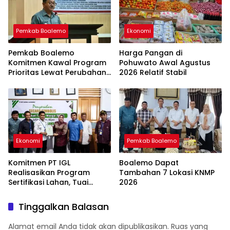
Pemkab Boalemo
Ekonomi
Pemkab Boalemo
Harga Pangan di
Komitmen Kawal Program
Pohuwato Awal Agustus
Prioritas Lewat Perubahan
2026 Relatif Stabil
KUA-PPAS 2026
Ekonomi
Pemkab Boalemo
Komitmen PT IGL
Boalemo Dapat
Realisasikan Program
Tambahan 7 Lokasi KNMP
Sertifikasi Lahan, Tuai
2026
Apresiasi Warga Popayato
Tinggalkan Balasan
Alamat email Anda tidak akan dipublikasikan.
Ruas yang