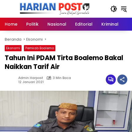
Langsung
ke
konten
Home
Politik
Nasional
Editorial
Kriminal
Ek
Beranda
Ekonomi
Ekonomi
Pemkab Boalemo
Tahun Ini PDAM Tirta Boalemo Bakal
Naikkan Tarif Air
Admin Harpost
3 Min Baca
12 Januari 2021