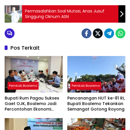
Permasalahkan Soal Mutasi, Anas Jusuf
Singgung Oknum ASN
Pos Terkait
Pemkab Boalemo
Pemkab Boalemo
Bupati Rum Pagau Sukses
Pencanangan HUT ke-81 RI,
Gaet OJK, Boalemo Jadi
Bupati Boalemo Tekankan
Percontohan Ekonomi
Semangat Gotong Royong
Lokal