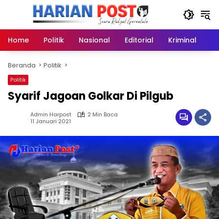
Langsung
ke
konten
Home
Politik
Nasional
Editorial
Kriminal
Ek
Beranda
Politik
Politik
Syarif Jagoan Golkar Di Pilgub
Admin Harpost
2 Min Baca
11 Januari 2021