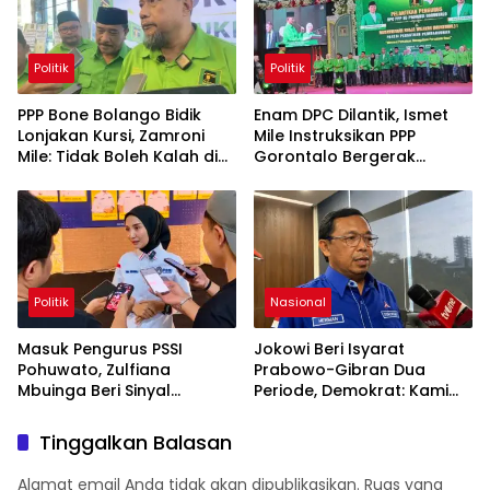
Politik
Politik
PPP Bone Bolango Bidik
Enam DPC Dilantik, Ismet
Lonjakan Kursi, Zamroni
Mile Instruksikan PPP
Mile: Tidak Boleh Kalah di
Gorontalo Bergerak
Kandang Sendiri
hingga Akar Rumput
Politik
Nasional
Masuk Pengurus PSSI
Jokowi Beri Isyarat
Pohuwato, Zulfiana
Prabowo-Gibran Dua
Mbuinga Beri Sinyal
Periode, Demokrat: Kami
Dampingi Nasir di Arena
Masih Fokus Kawal Asta
Politik ?
Cita
Tinggalkan Balasan
Alamat email Anda tidak akan dipublikasikan.
Ruas yang