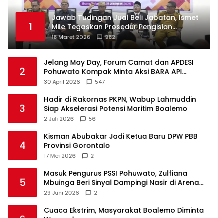
Jawab Tudingan Jual Beli Jabatan, Ismet
1
Mile Tegaskan Prosedur Pengisian
Jabatan
18 Maret 2026
982
Jelang May Day, Forum Camat dan APDESI
2
Pohuwato Kompak Minta Aksi BARA API
Ditunda
30 April 2026
547
Hadir di Rakornas PKPN, Wabup Lahmuddin
3
Siap Akselerasi Potensi Maritim Boalemo
2 Juli 2026
56
Kisman Abubakar Jadi Ketua Baru DPW PBB
4
Provinsi Gorontalo
17 Mei 2026
2
Masuk Pengurus PSSI Pohuwato, Zulfiana
5
Mbuinga Beri Sinyal Dampingi Nasir di Arena
Politik ?
29 Juni 2026
2
Cuaca Ekstrim, Masyarakat Boalemo Diminta