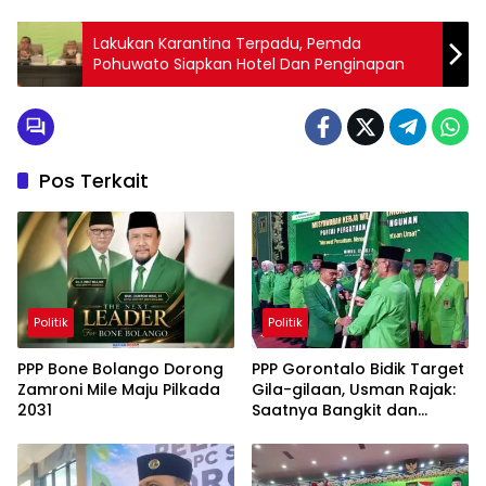
Lakukan Karantina Terpadu, Pemda
Pohuwato Siapkan Hotel Dan Penginapan
Pos Terkait
Politik
Politik
PPP Bone Bolango Dorong
PPP Gorontalo Bidik Target
Zamroni Mile Maju Pilkada
Gila-gilaan, Usman Rajak:
2031
Saatnya Bangkit dan
Menang