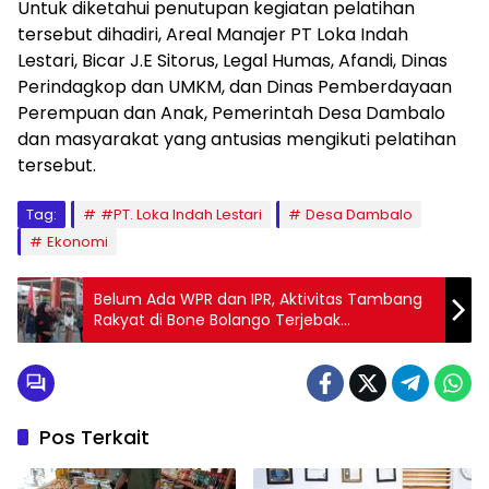
Untuk diketahui penutupan kegiatan pelatihan
tersebut dihadiri, Areal Manajer PT Loka Indah
Lestari, Bicar J.E Sitorus, Legal Humas, Afandi, Dinas
Perindagkop dan UMKM, dan Dinas Pemberdayaan
Perempuan dan Anak, Pemerintah Desa Dambalo
dan masyarakat yang antusias mengikuti pelatihan
tersebut.
Tag:
#PT. Loka Indah Lestari
Desa Dambalo
Ekonomi
Belum Ada WPR dan IPR, Aktivitas Tambang
Rakyat di Bone Bolango Terjebak
Ketidakpastian Hukum
Pos Terkait