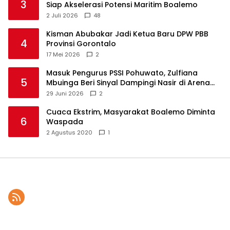
3
Siap Akselerasi Potensi Maritim Boalemo
2 Juli 2026
48
Kisman Abubakar Jadi Ketua Baru DPW PBB
4
Provinsi Gorontalo
17 Mei 2026
2
Masuk Pengurus PSSI Pohuwato, Zulfiana
5
Mbuinga Beri Sinyal Dampingi Nasir di Arena
Politik ?
29 Juni 2026
2
Cuaca Ekstrim, Masyarakat Boalemo Diminta
6
Waspada
2 Agustus 2020
1