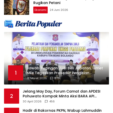
Rugikan Petani
Ekonomi
24 Juni 2026
Jawab Tudingan Jual Beli Jabatan, Ismet
1
Mile Tegaskan Prosedur Pengisian
Jabatan
18 Maret 2026
873
Jelang May Day, Forum Camat dan APDESI
2
Pohuwato Kompak Minta Aksi BARA API
Ditunda
30 April 2026
456
Hadir di Rakornas PKPN, Wabup Lahmuddin