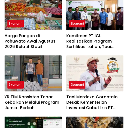
Ekonomi
Ekonomi
Harga Pangan di
Komitmen PT IGL
Pohuwato Awal Agustus
Realisasikan Program
2026 Relatif Stabil
Sertifikasi Lahan, Tuai
Apresiasi Warga Popayato
Ekonomi
Ekonomi
YR TIM Konsisten Tebar
Tani Merdeka Gorontalo
Kebaikan Melalui Program
Desak Kementerian
Jum’at Berkah
Investasi Cabut Izin PT
Lumintu Ageng Lestari Joyo