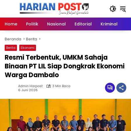
Langsung
ke
konten
Home
Politik
Nasional
Editorial
Kriminal
Ek
Beranda
Berita
Berita
Ekonomi
Resmi Terbentuk, UMKM Sahaja
Binaan PT LIL Siap Dongkrak Ekonomi
Warga Dambalo
Admin Harpost
3 Min Baca
6 Juni 2026