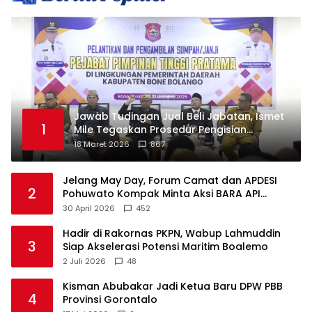
Jawab Tudingan Jual Beli Jabatan, Ismet
1
Mile Tegaskan Prosedur Pengisian
Jabatan
18 Maret 2026
867
Jelang May Day, Forum Camat dan APDESI
2
Pohuwato Kompak Minta Aksi BARA API
Ditunda
30 April 2026
452
Hadir di Rakornas PKPN, Wabup Lahmuddin
3
Siap Akselerasi Potensi Maritim Boalemo
2 Juli 2026
48
Kisman Abubakar Jadi Ketua Baru DPW PBB
4
Provinsi Gorontalo