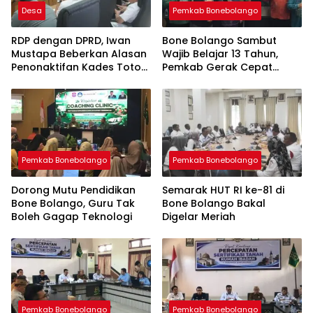
Desa
Pemkab Bonebolango
RDP dengan DPRD, Iwan
Bone Bolango Sambut
Mustapa Beberkan Alasan
Wajib Belajar 13 Tahun,
Penonaktifan Kades Toto
Pemkab Gerak Cepat
Utara
Perkuat Mutu Sekolah
Pemkab Bonebolango
Pemkab Bonebolango
Dorong Mutu Pendidikan
Semarak HUT RI ke-81 di
Bone Bolango, Guru Tak
Bone Bolango Bakal
Boleh Gagap Teknologi
Digelar Meriah
Pemkab Bonebolango
Pemkab Bonebolango