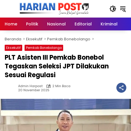
Langsung
ke
konten
Home
Politik
Nasional
Editorial
Kriminal
Ek
Beranda
Eksekutif
Pemkab Bonebolango
Eksekutif
Pemkab Bonebolango
PLT Asisten III Pemkab Bonebol
Tegaskan Seleksi JPT Dilakukan
Sesuai Regulasi
Admin Harpost
2 Min Baca
20 November 2025