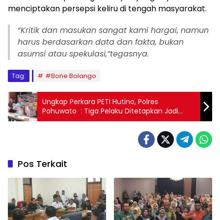
menciptakan persepsi keliru di tengah masyarakat.
“Kritik dan masukan sangat kami hargai, namun
harus berdasarkan data dan fakta, bukan
asumsi atau spekulasi,”tegasnya.
Tag:
#Bone Bolango
Ungkap Perkara PETI Hutino, Polres
Pohuwato : Tiga Pelaku Ditetapkan Jadi
Tersangka
Pos Terkait