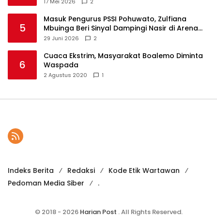
17 Mei 2026
2
Masuk Pengurus PSSI Pohuwato, Zulfiana
5
Mbuinga Beri Sinyal Dampingi Nasir di Arena
Politik ?
29 Juni 2026
2
Cuaca Ekstrim, Masyarakat Boalemo Diminta
6
Waspada
2 Agustus 2020
1
Indeks Berita
Redaksi
Kode Etik Wartawan
Pedoman Media Siber
.
© 2018 - 2026
Harian Post
. All Rights Reserved.