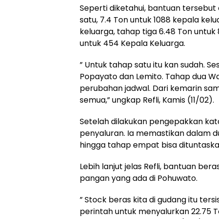
Seperti diketahui, bantuan tersebu
satu, 7.4 Ton untuk 1088 kepala kel
keluarga, tahap tiga 6.48 Ton untu
untuk 454 Kepala Keluarga.
” Untuk tahap satu itu kan sudah. S
Popayato dan Lemito. Tahap dua Wan
perubahan jadwal. Dari kemarin sam
semua,” ungkap Refli, Kamis (11/02).
Setelah dilakukan pengepakkan kata 
penyaluran. Ia memastikan dalam dua
hingga tahap empat bisa dituntaska
Lebih lanjut jelas Refli, bantuan be
pangan yang ada di Pohuwato.
” Stock beras kita di gudang itu ters
perintah untuk menyalurkan 22.75 T