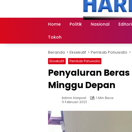
Langsung
ke
konten
Home
Politik
Nasional
Editori
Tokoh
Beranda
Eksekutif
Pemkab Pohuwato
Eksekutif
Pemkab Pohuwato
Penyaluran Beras 
Minggu Depan
Admin Harpost
1 Min Baca
11 Februari 2021