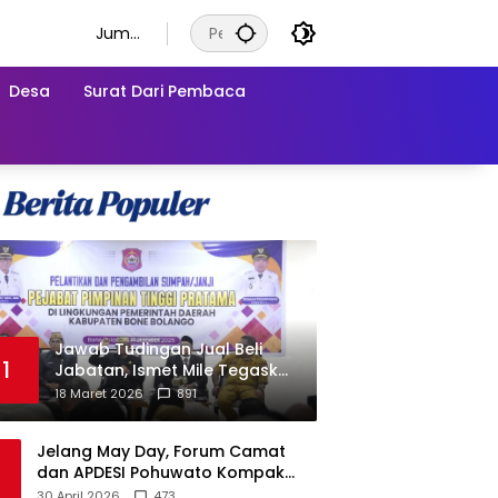
Juma
t, 7
Agust
Desa
Surat Dari Pembaca
us
2026
Jawab Tudingan Jual Beli
1
Jabatan, Ismet Mile Tegaskan
Prosedur Pengisian Jabatan
18 Maret 2026
891
Jelang May Day, Forum Camat
dan APDESI Pohuwato Kompak
Minta Aksi BARA API Ditunda
30 April 2026
473