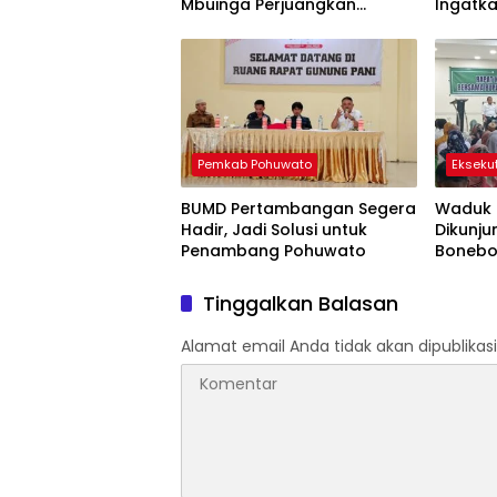
Mbuinga Perjuangkan
Ingatka
Program JIAT Miliaran
Lawan 
Rupiah
Stuntin
Pemkab Pohuwato
Eksekut
BUMD Pertambangan Segera
Waduk 
Hadir, Jadi Solusi untuk
Dikunj
Penambang Pohuwato
Bonebo
Persia
Tinggalkan Balasan
Alamat email Anda tidak akan dipublikasi