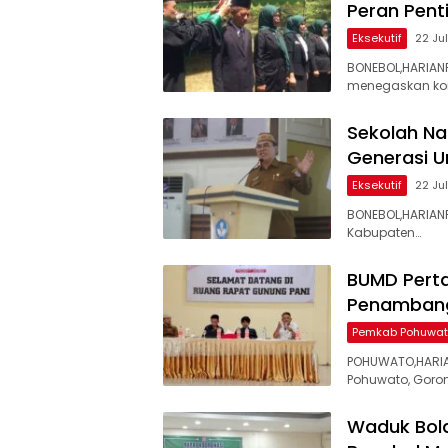
Peran Pent
Eksekutif
22 Ju
BONEBOL,HARIAN
menegaskan ko
Sekolah Na
Generasi U
Eksekutif
22 Ju
BONEBOL,HARIANP
Kabupaten…
BUMD Perta
Penamban
Pemkab Pohuwa
POHUWATO,HARIA
Pohuwato, Goron
Waduk Bola