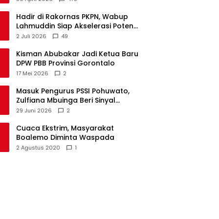
Hadir di Rakornas PKPN, Wabup
Lahmuddin Siap Akselerasi Potensi
Maritim Boalemo
2 Juli 2026
49
Kisman Abubakar Jadi Ketua Baru
DPW PBB Provinsi Gorontalo
17 Mei 2026
2
Masuk Pengurus PSSI Pohuwato,
Zulfiana Mbuinga Beri Sinyal
Dampingi Nasir di Arena Politik ?
29 Juni 2026
2
Cuaca Ekstrim, Masyarakat
Boalemo Diminta Waspada
2 Agustus 2020
1