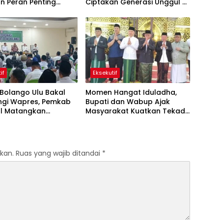
n Peran Penting
Ciptakan Generasi Unggul di
Kemiskinan dan
Bone Bolango
g
if
Eksekutif
Bolango Ulu Bakal
Momen Hangat Iduladha,
ungi Wapres, Pemkab
Bupati dan Wabup Ajak
l Matangkan
Masyarakat Kuatkan Tekad
pan PENAS
Membangun Bone Bolango
kan.
Ruas yang wajib ditandai
*