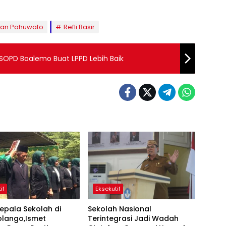
gan Pohuwato
Refli Basir
SOPD Boalemo Buat LPPD Lebih Baik
if
Eksekutif
Kepala Sekolah di
Sekolah Nasional
olango,Ismet
Terintegrasi Jadi Wadah