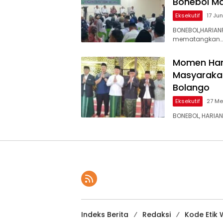
Bonebol M
Eksekutif
17 Ju
BONEBOL,HARIAN
mematangkan…
Momen Hang
Masyaraka
Bolango
Eksekutif
27 Me
BONEBOL, HARIA
Indeks Berita
Redaksi
Kode Etik