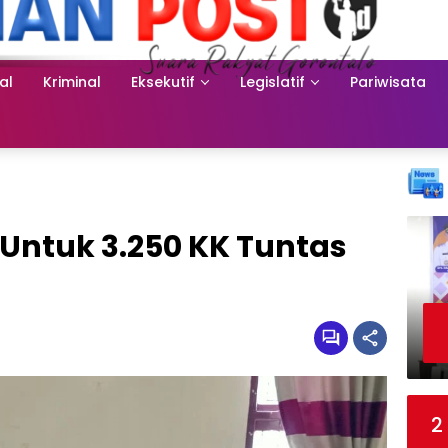
al
Kriminal
Eksekutif
Legislatif
Pariwisata
Untuk 3.250 KK Tuntas
2