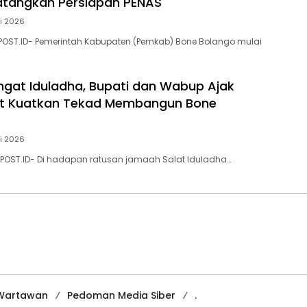
atangkan Persiapan PENAS
ni 2026
POST.ID- Pemerintah Kabupaten (Pemkab) Bone Bolango mulai
at Iduladha, Bupati dan Wabup Ajak
t Kuatkan Tekad Membangun Bone
i 2026
NPOST.ID- Di hadapan ratusan jamaah Salat Iduladha…
 Wartawan
Pedoman Media Siber
.