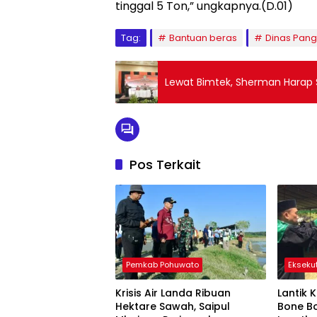
tinggal 5 Ton,” ungkapnya.(D.01)
Tag:
Bantuan beras
Dinas Pan
Lewat Bimtek, Sherman Harap 
Pos Terkait
Pemkab Pohuwato
Eksekut
Krisis Air Landa Ribuan
Lantik 
Hektare Sawah, Saipul
Bone B