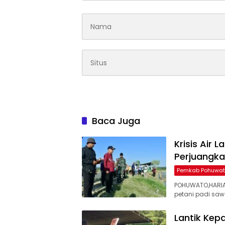
Baca Juga
Krisis Air
Perjuangka
Pemkab Pohuwa
POHUWATO,HARIA
petani padi sa
Lantik Kep