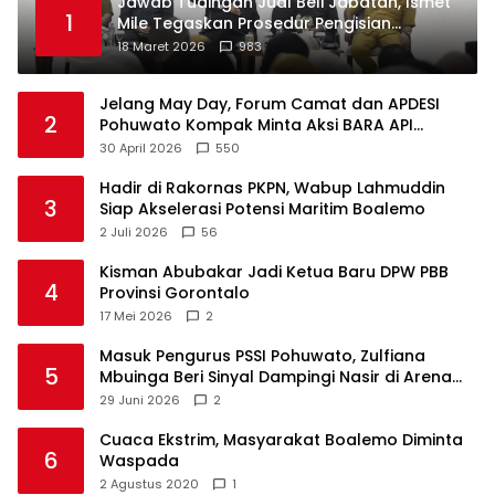
Jawab Tudingan Jual Beli Jabatan, Ismet
1
Mile Tegaskan Prosedur Pengisian
Jabatan
18 Maret 2026
983
Jelang May Day, Forum Camat dan APDESI
2
Pohuwato Kompak Minta Aksi BARA API
Ditunda
30 April 2026
550
Hadir di Rakornas PKPN, Wabup Lahmuddin
3
Siap Akselerasi Potensi Maritim Boalemo
2 Juli 2026
56
Kisman Abubakar Jadi Ketua Baru DPW PBB
4
Provinsi Gorontalo
17 Mei 2026
2
Masuk Pengurus PSSI Pohuwato, Zulfiana
5
Mbuinga Beri Sinyal Dampingi Nasir di Arena
Politik ?
29 Juni 2026
2
Cuaca Ekstrim, Masyarakat Boalemo Diminta
6
Waspada
2 Agustus 2020
1