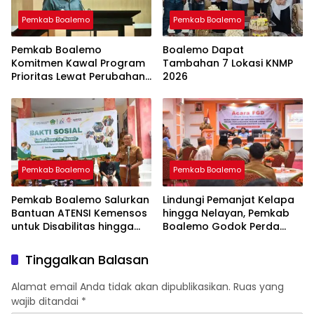
Pemkab Boalemo
Pemkab Boalemo
Pemkab Boalemo
Boalemo Dapat
Komitmen Kawal Program
Tambahan 7 Lokasi KNMP
Prioritas Lewat Perubahan
2026
KUA-PPAS 2026
Pemkab Boalemo
Pemkab Boalemo
Pemkab Boalemo Salurkan
Lindungi Pemanjat Kelapa
Bantuan ATENSI Kemensos
hingga Nelayan, Pemkab
untuk Disabilitas hingga
Boalemo Godok Perda
Lansia
Jaminan Sosial
Tinggalkan Balasan
Alamat email Anda tidak akan dipublikasikan.
Ruas yang
wajib ditandai
*