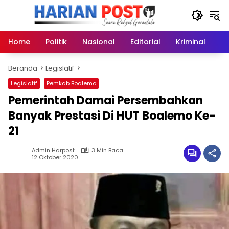
Langsung
ke
konten
Home
Politik
Nasional
Editorial
Kriminal
Ek
Beranda
Legislatif
Legislatif
Pemkab Boalemo
Pemerintah Damai Persembahkan
Banyak Prestasi Di HUT Boalemo Ke-
21
Admin Harpost
3 Min Baca
12 Oktober 2020