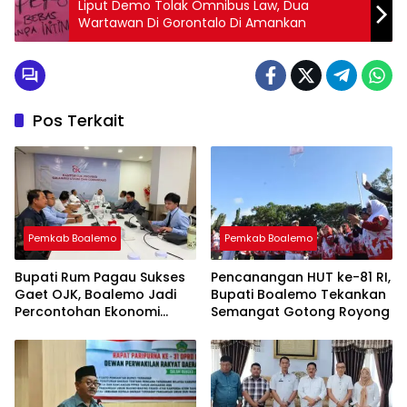
Liput Demo Tolak Omnibus Law, Dua
Wartawan Di Gorontalo Di Amankan
Pos Terkait
Pemkab Boalemo
Pemkab Boalemo
Bupati Rum Pagau Sukses
Pencanangan HUT ke-81 RI,
Gaet OJK, Boalemo Jadi
Bupati Boalemo Tekankan
Percontohan Ekonomi
Semangat Gotong Royong
Lokal