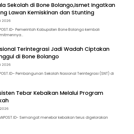
ala Sekolah di Bone Bolango,Ismet Ingatkan
ing Lawan Kemiskinan dan Stunting
li 2026
POST.ID- Pemerintah Kabupaten Bone Bolango kembali
mitmennya…
sional Terintegrasi Jadi Wadah Ciptakan
nggul di Bone Bolango
li 2026
OST.ID– Pembangunan Sekolah Nasional Terintegrasi (SNT) di
sisten Tebar Kebaikan Melalui Program
kah
i 2026
NPOST.ID- Semangat menebar kebaikan terus digelorakan