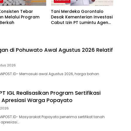
Konsisten Tebar
Tani Merdeka Gorontalo
an Melalui Program
Desak Kementerian Investasi
 Berkah
Cabut Izin PT Lumintu Ageng
Lestari Joyo
an di Pohuwato Awal Agustus 2026 Relatif
stus 2026
NPOST.ID– Memasuki awal Agustus 2026, harga bahan
T IGL Realisasikan Program Sertifikasi
i Apresiasi Warga Popayato
i 2026
POST.ID- Masyarakat Popayato penerima sertifikat tanah
apresiasi…