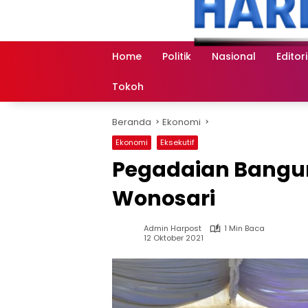
Langsung
ke
konten
Home
Politik
Nasional
Editori
Tokoh
Beranda
Ekonomi
Ekonomi
Eksekutif
Pegadaian Bangun
Wonosari
Admin Harpost
1 Min Baca
12 Oktober 2021