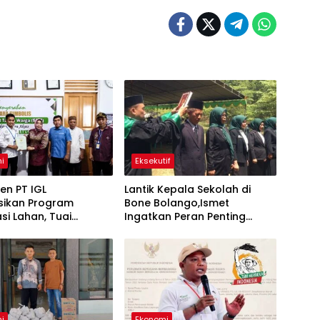
i
Eksekutif
en PT IGL
Lantik Kepala Sekolah di
sikan Program
Bone Bolango,Ismet
asi Lahan, Tuai
Ingatkan Peran Penting
asi Warga Popayato
Lawan Kemiskinan dan
Stunting
i
Ekonomi