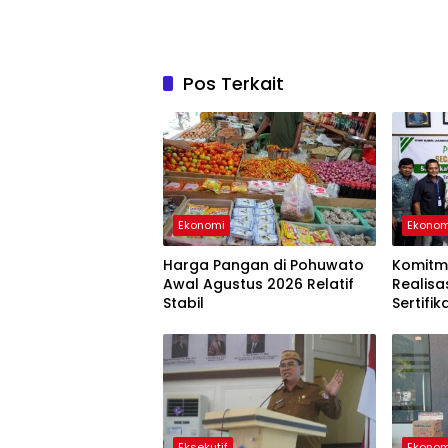
Pos Terkait
Ekonomi
Ekonom
Harga Pangan di Pohuwato
Komitm
Awal Agustus 2026 Relatif
Realisa
Stabil
Sertifik
Apresi
Eksekutif
Ekonom