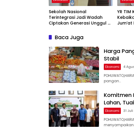
Sekolah Nasional
YR TIM 
Terintegrasi Jadi Wadah
Kebaik
Ciptakan Generasi Unggul di
Jum’at
Bone Bolango
Baca Juga
Harga Pang
Stabil
Ekonomi
4 Agu
POHUWATO,HARIA
pangan…
Komitmen P
Lahan, Tua
Ekonomi
31 Jul
POHUWATO,HARIAN
menyampaikan 