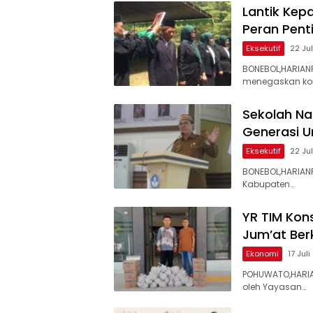
Lantik Kep
Peran Pent
Eksekutif
22 Ju
BONEBOL,HARIAN
menegaskan ko
Sekolah Na
Generasi U
Eksekutif
22 Ju
BONEBOL,HARIANP
Kabupaten…
YR TIM Kon
Jum’at Ber
Ekonomi
17 Jul
POHUWATO,HARIA
oleh Yayasan…