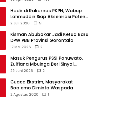
Hadir di Rakornas PKPN, Wabup
Lahmuddin Siap Akselerasi Potensi
Maritim Boalemo
2 Juli 2026
51
Kisman Abubakar Jadi Ketua Baru
DPW PBB Provinsi Gorontalo
17 Mei 2026
2
Masuk Pengurus PSSI Pohuwato,
Zulfiana Mbuinga Beri Sinyal
Dampingi Nasir di Arena Politik ?
29 Juni 2026
2
Cuaca Ekstrim, Masyarakat
Boalemo Diminta Waspada
2 Agustus 2020
1