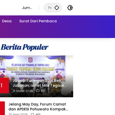
Juma
t, 7
Agust
Desa
Surat Dari Pembaca
us
2026
Jawab Tudingan Jual Beli
1
Jabatan, Ismet Mile Tegaskan
Prosedur Pengisian Jabatan
18 Maret 2026
921
Jelang May Day, Forum Camat
dan APDESI Pohuwato Kompak
Minta Aksi BARA API Ditunda
30 April 2026
485