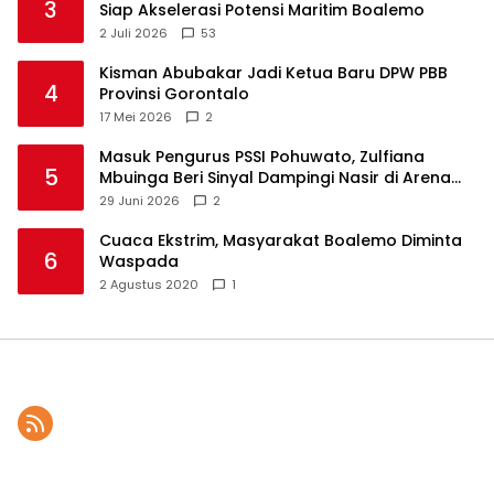
3
Siap Akselerasi Potensi Maritim Boalemo
2 Juli 2026
53
Kisman Abubakar Jadi Ketua Baru DPW PBB
4
Provinsi Gorontalo
17 Mei 2026
2
Masuk Pengurus PSSI Pohuwato, Zulfiana
5
Mbuinga Beri Sinyal Dampingi Nasir di Arena
Politik ?
29 Juni 2026
2
Cuaca Ekstrim, Masyarakat Boalemo Diminta
6
Waspada
2 Agustus 2020
1