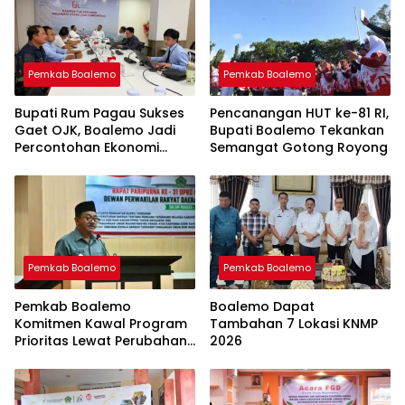
Pemkab Boalemo
Pemkab Boalemo
Bupati Rum Pagau Sukses
Pencanangan HUT ke-81 RI,
Gaet OJK, Boalemo Jadi
Bupati Boalemo Tekankan
Percontohan Ekonomi
Semangat Gotong Royong
Lokal
Pemkab Boalemo
Pemkab Boalemo
Pemkab Boalemo
Boalemo Dapat
Komitmen Kawal Program
Tambahan 7 Lokasi KNMP
Prioritas Lewat Perubahan
2026
KUA-PPAS 2026