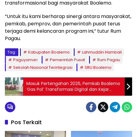
transformasional bagi masyarakat Boalemo.
“Untuk itu kami berharap sinergi antara masyarakat,
pemkab, pemprov, dan pemerintah pusat terus
terjaga demi kelancaran program ini,” tutur Rum
Pagau.
Tag:
Kabupaten Boalemo
Lahmuddin Hambali
Paguyaman
Pemerintah Pusat
Rum Pagau
Sekolah Nasional Terintegrasi
SRU Boalemo
Masuk Pertengahan 2026, Pemkab Boalemo
‘Gas Pol’ Transformasi Digital dan Kejar
Target Prioritas
Pos Terkait