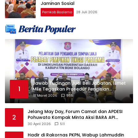
Jaminan Sosial
Pemkab Boalemo
28 Juli 2026
Jawab Tudingan Jual Beli Jabatan, Ismet
1
Mile Tegaskan Prosedur Pengisian
Jabatan
18 Maret 2026
955
Jelang May Day, Forum Camat dan APDESI
2
Pohuwato Kompak Minta Aksi BARA API
Ditunda
30 April 2026
511
Hadir di Rakornas PKPN, Wabup Lahmuddin