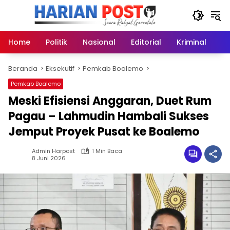
Langsung
ke
konten
Home
Politik
Nasional
Editorial
Kriminal
Ek
Beranda
Eksekutif
Pemkab Boalemo
Pemkab Boalemo
Meski Efisiensi Anggaran, Duet Rum
Pagau – Lahmudin Hambali Sukses
Jemput Proyek Pusat ke Boalemo
Admin Harpost
1 Min Baca
8 Juni 2026