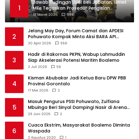
Jawab Tudingan Jual Beli Jabatan, Ismet
1
Mile Tegaskan Prosedur Pengisian
Jabatan
18 Maret 2026
989
Jelang May Day, Forum Camat dan APDESI
2
Pohuwato Kompak Minta Aksi BARA API
Ditunda
30 April 2026
556
Hadir di Rakornas PKPN, Wabup Lahmuddin
3
Siap Akselerasi Potensi Maritim Boalemo
2 Juli 2026
56
Kisman Abubakar Jadi Ketua Baru DPW PBB
4
Provinsi Gorontalo
17 Mei 2026
2
Masuk Pengurus PSSI Pohuwato, Zulfiana
5
Mbuinga Beri Sinyal Dampingi Nasir di Arena
Politik ?
29 Juni 2026
2
Cuaca Ekstrim, Masyarakat Boalemo Diminta
6
Waspada
2 Agustus 2020
1