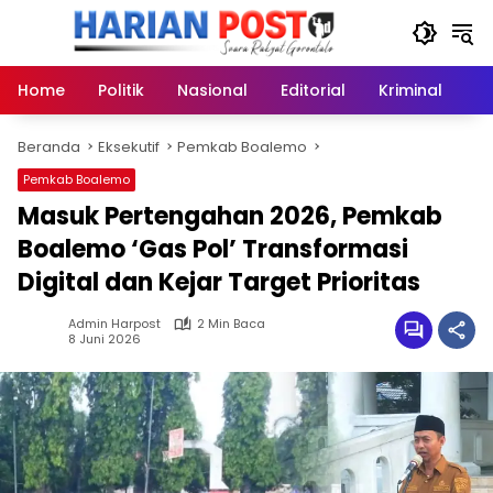
Langsung
ke
konten
Home
Politik
Nasional
Editorial
Kriminal
Ek
Beranda
Eksekutif
Pemkab Boalemo
Pemkab Boalemo
Masuk Pertengahan 2026, Pemkab
Boalemo ‘Gas Pol’ Transformasi
Digital dan Kejar Target Prioritas
Admin Harpost
2 Min Baca
8 Juni 2026