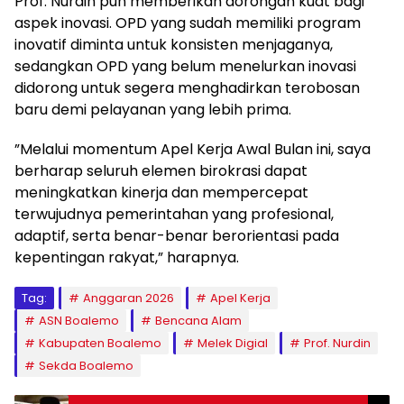
​Prof. Nurdin pun memberikan dorongan kuat bagi
aspek inovasi. OPD yang sudah memiliki program
inovatif diminta untuk konsisten menjaganya,
sedangkan OPD yang belum menelurkan inovasi
didorong untuk segera menghadirkan terobosan
baru demi pelayanan yang lebih prima.
​”Melalui momentum Apel Kerja Awal Bulan ini, saya
berharap seluruh elemen birokrasi dapat
meningkatkan kinerja dan mempercepat
terwujudnya pemerintahan yang profesional,
adaptif, serta benar-benar berorientasi pada
kepentingan rakyat,” harapnya.
Tag:
Anggaran 2026
Apel Kerja
ASN Boalemo
Bencana Alam
Kabupaten Boalemo
Melek Digial
Prof. Nurdin
Sekda Boalemo