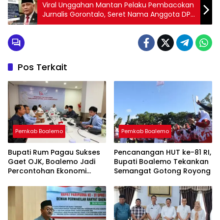
Viral Unggahan Mantan Pelaku Pembacokan
Jurnalis Gorontalo, Seret Nama Anggota DPR
RI Rusli Habibie
Pos Terkait
Pemkab Boalemo
Pemkab Boalemo
Bupati Rum Pagau Sukses
Pencanangan HUT ke-81 RI,
Gaet OJK, Boalemo Jadi
Bupati Boalemo Tekankan
Percontohan Ekonomi
Semangat Gotong Royong
Lokal