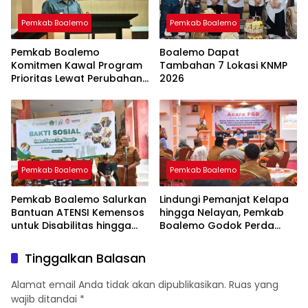
Pemkab Boalemo
Pemkab Boalemo
Pemkab Boalemo
Boalemo Dapat
Komitmen Kawal Program
Tambahan 7 Lokasi KNMP
Prioritas Lewat Perubahan
2026
KUA-PPAS 2026
Pemkab Boalemo
Pemkab Boalemo
Pemkab Boalemo Salurkan
Lindungi Pemanjat Kelapa
Bantuan ATENSI Kemensos
hingga Nelayan, Pemkab
untuk Disabilitas hingga
Boalemo Godok Perda
Lansia
Jaminan Sosial
Tinggalkan Balasan
Alamat email Anda tidak akan dipublikasikan.
Ruas yang
wajib ditandai
*