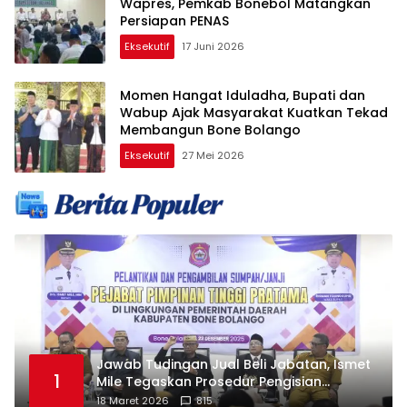
Wapres, Pemkab Bonebol Matangkan
Persiapan PENAS
Eksekutif
17 Juni 2026
Momen Hangat Iduladha, Bupati dan
Wabup Ajak Masyarakat Kuatkan Tekad
Membangun Bone Bolango
Eksekutif
27 Mei 2026
Jawab Tudingan Jual Beli Jabatan, Ismet
1
Mile Tegaskan Prosedur Pengisian
Jabatan
18 Maret 2026
815