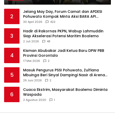
Jelang May Day, Forum Camat dan APDESI
2
Pohuwato Kompak Minta Aksi BARA API
Ditunda
30 April 2026
422
Hadir di Rakornas PKPN, Wabup Lahmuddin
3
Siap Akselerasi Potensi Maritim Boalemo
2 Juli 2026
48
Kisman Abubakar Jadi Ketua Baru DPW PBB
4
Provinsi Gorontalo
17 Mei 2026
2
Masuk Pengurus PSSI Pohuwato, Zulfiana
5
Mbuinga Beri Sinyal Dampingi Nasir di Arena
Politik ?
29 Juni 2026
2
Cuaca Ekstrim, Masyarakat Boalemo Diminta
6
Waspada
2 Agustus 2020
1