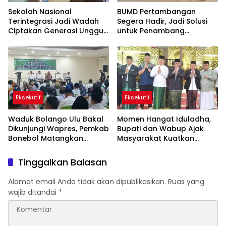
Sekolah Nasional
BUMD Pertambangan
Terintegrasi Jadi Wadah
Segera Hadir, Jadi Solusi
Ciptakan Generasi Unggul
untuk Penambang
di Bone Bolango
Pohuwato
Eksekutif
Eksekutif
Waduk Bolango Ulu Bakal
Momen Hangat Iduladha,
Dikunjungi Wapres, Pemkab
Bupati dan Wabup Ajak
Bonebol Matangkan
Masyarakat Kuatkan
Persiapan PENAS
Tekad Membangun Bone
Bolango
Tinggalkan Balasan
Alamat email Anda tidak akan dipublikasikan.
Ruas yang
wajib ditandai
*