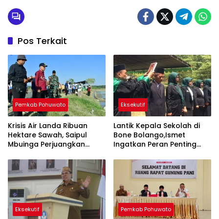
Pos Terkait
Pemkab Pohuwato
Eksekutif
Krisis Air Landa Ribuan
Lantik Kepala Sekolah di
Hektare Sawah, Saipul
Bone Bolango,Ismet
Mbuinga Perjuangkan
Ingatkan Peran Penting
Program JIAT Miliaran
Lawan Kemiskinan dan
Rupiah
Stunting
Eksekutif
Pemkab Pohuwato