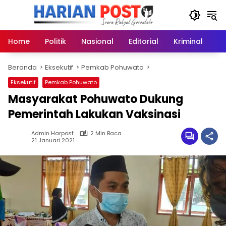
Langsung
ke
konten
Home
Politik
Nasional
Editorial
Kriminal
Ek
Beranda
Eksekutif
Pemkab Pohuwato
Eksekutif
Pemkab Pohuwato
Masyarakat Pohuwato Dukung
Pemerintah Lakukan Vaksinasi
Admin Harpost
2 Min Baca
21 Januari 2021