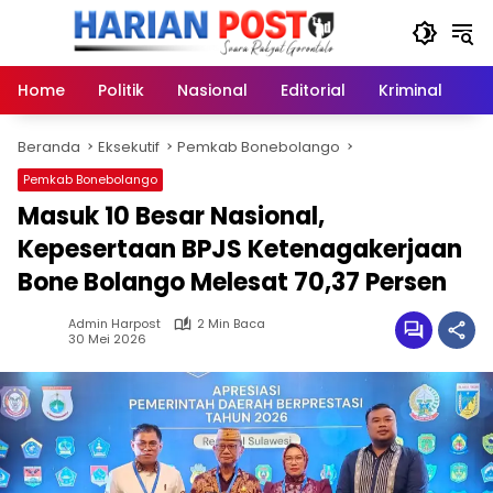
Langsung
ke
konten
Home
Politik
Nasional
Editorial
Kriminal
Ek
Beranda
Eksekutif
Pemkab Bonebolango
Pemkab Bonebolango
Masuk 10 Besar Nasional,
Kepesertaan BPJS Ketenagakerjaan
Bone Bolango Melesat 70,37 Persen
Admin Harpost
2 Min Baca
30 Mei 2026