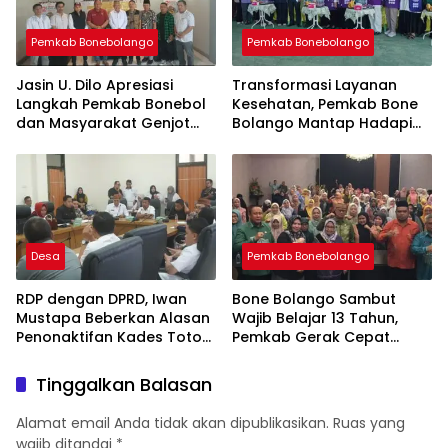
Pemkab Bonebolango
Pemkab Bonebolango
Jasin U. Dilo Apresiasi
Transformasi Layanan
Langkah Pemkab Bonebol
Kesehatan, Pemkab Bone
dan Masyarakat Genjot
Bolango Mantap Hadapi
Jalan Tulabolo–Pinogu
Penilaian Posyandu
Desa
Pemkab Bonebolango
RDP dengan DPRD, Iwan
Bone Bolango Sambut
Mustapa Beberkan Alasan
Wajib Belajar 13 Tahun,
Penonaktifan Kades Toto
Pemkab Gerak Cepat
Utara
Perkuat Mutu Sekolah
Tinggalkan Balasan
Alamat email Anda tidak akan dipublikasikan.
Ruas yang
wajib ditandai
*