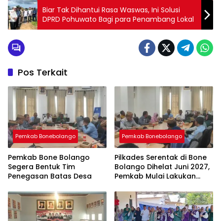
Biar Tak Dihantui Rasa Waswas, Ini Solusi
DPRD Pohuwato Bagi para Penambang Lokal
Pos Terkait
Pemkab Bonebolango
Pemkab Bonebolango
Pemkab Bone Bolango
Pilkades Serentak di Bone
Segera Bentuk Tim
Bolango Dihelat Juni 2027,
Penegasan Batas Desa
Pemkab Mulai Lakukan
Persiapan