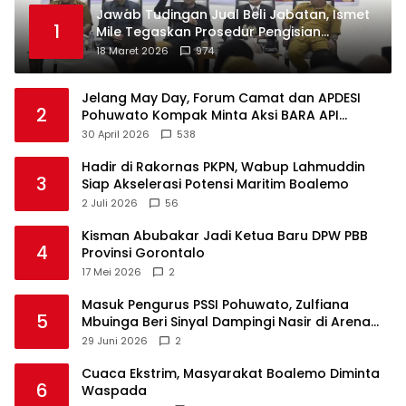
Jawab Tudingan Jual Beli Jabatan, Ismet
1
Mile Tegaskan Prosedur Pengisian
Jabatan
18 Maret 2026
974
Jelang May Day, Forum Camat dan APDESI
2
Pohuwato Kompak Minta Aksi BARA API
Ditunda
30 April 2026
538
Hadir di Rakornas PKPN, Wabup Lahmuddin
3
Siap Akselerasi Potensi Maritim Boalemo
2 Juli 2026
56
Kisman Abubakar Jadi Ketua Baru DPW PBB
4
Provinsi Gorontalo
17 Mei 2026
2
Masuk Pengurus PSSI Pohuwato, Zulfiana
5
Mbuinga Beri Sinyal Dampingi Nasir di Arena
Politik ?
29 Juni 2026
2
Cuaca Ekstrim, Masyarakat Boalemo Diminta
6
Waspada