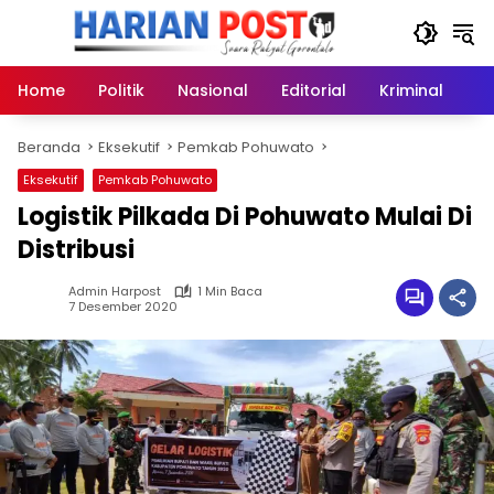
Langsung
ke
konten
Home
Politik
Nasional
Editorial
Kriminal
Ek
Beranda
Eksekutif
Pemkab Pohuwato
Eksekutif
Pemkab Pohuwato
Logistik Pilkada Di Pohuwato Mulai Di
Distribusi
Admin Harpost
1 Min Baca
7 Desember 2020