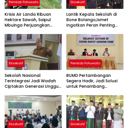
Pemkab Pohuwato
Eksekutif
Krisis Air Landa Ribuan
Lantik Kepala Sekolah di
Hektare Sawah, Saipul
Bone Bolango,Ismet
Mbuinga Perjuangkan
Ingatkan Peran Penting
Program JIAT Miliaran
Lawan Kemiskinan dan
Rupiah
Stunting
Eksekutif
Pemkab Pohuwato
Sekolah Nasional
BUMD Pertambangan
Terintegrasi Jadi Wadah
Segera Hadir, Jadi Solusi
Ciptakan Generasi Unggul
untuk Penambang
di Bone Bolango
Pohuwato
Eksekutif
Eksekutif