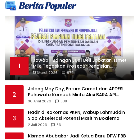
Jawab Tudingan Jual Beli Jabatan, Ismet
1
Mile Tegaskan Prosedur Pengisian
Jabatan
18 Maret 2026
974
Jelang May Day, Forum Camat dan APDESI
2
Pohuwato Kompak Minta Aksi BARA API
Ditunda
30 April 2026
538
Hadir di Rakornas PKPN, Wabup Lahmuddin
3
Siap Akselerasi Potensi Maritim Boalemo
2 Juli 2026
56
Kisman Abubakar Jadi Ketua Baru DPW PBB