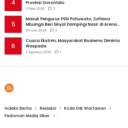
4
Provinsi Gorontalo
17 Mei 2026
2
Masuk Pengurus PSSI Pohuwato, Zulfiana
5
Mbuinga Beri Sinyal Dampingi Nasir di Arena
Politik ?
29 Juni 2026
2
Cuaca Ekstrim, Masyarakat Boalemo Diminta
6
Waspada
2 Agustus 2020
1
Indeks Berita
Redaksi
Kode Etik Wartawan
Pedoman Media Siber
.