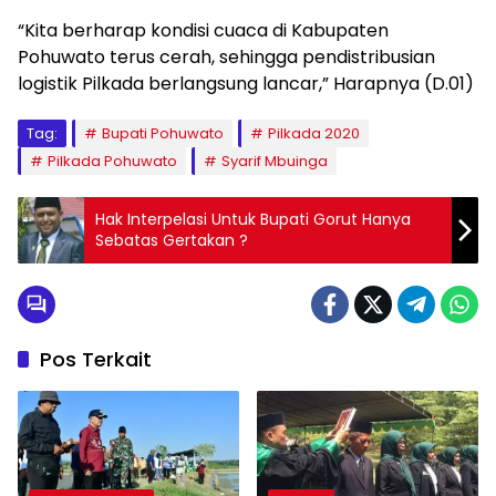
“Kita berharap kondisi cuaca di Kabupaten
Pohuwato terus cerah, sehingga pendistribusian
logistik Pilkada berlangsung lancar,” Harapnya (D.01)
Tag:
Bupati Pohuwato
Pilkada 2020
Pilkada Pohuwato
Syarif Mbuinga
Hak Interpelasi Untuk Bupati Gorut Hanya
Sebatas Gertakan ?
Pos Terkait