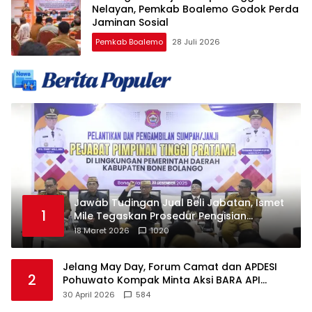
Nelayan, Pemkab Boalemo Godok Perda
Jaminan Sosial
Pemkab Boalemo
28 Juli 2026
Jawab Tudingan Jual Beli Jabatan, Ismet
1
Mile Tegaskan Prosedur Pengisian
Jabatan
18 Maret 2026
1020
Jelang May Day, Forum Camat dan APDESI
2
Pohuwato Kompak Minta Aksi BARA API
Ditunda
30 April 2026
584