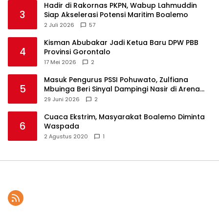
Hadir di Rakornas PKPN, Wabup Lahmuddin
3
Siap Akselerasi Potensi Maritim Boalemo
2 Juli 2026
57
Kisman Abubakar Jadi Ketua Baru DPW PBB
4
Provinsi Gorontalo
17 Mei 2026
2
Masuk Pengurus PSSI Pohuwato, Zulfiana
5
Mbuinga Beri Sinyal Dampingi Nasir di Arena
Politik ?
29 Juni 2026
2
Cuaca Ekstrim, Masyarakat Boalemo Diminta
6
Waspada
2 Agustus 2020
1