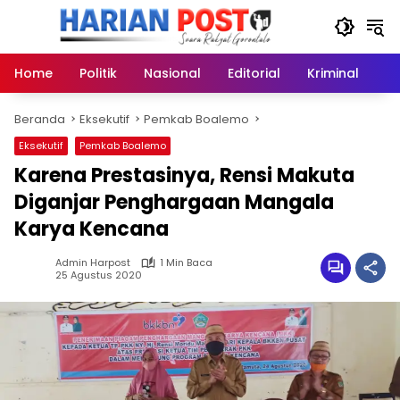
Langsung
ke
konten
Home
Politik
Nasional
Editorial
Kriminal
Ek
Beranda
Eksekutif
Pemkab Boalemo
Eksekutif
Pemkab Boalemo
Karena Prestasinya, Rensi Makuta
Diganjar Penghargaan Mangala
Karya Kencana
Admin Harpost
1 Min Baca
25 Agustus 2020