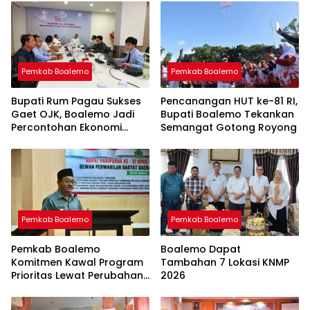
Pemkab Boalemo
Pemkab Boalemo
Bupati Rum Pagau Sukses
Pencanangan HUT ke-81 RI,
Gaet OJK, Boalemo Jadi
Bupati Boalemo Tekankan
Percontohan Ekonomi
Semangat Gotong Royong
Lokal
Pemkab Boalemo
Pemkab Boalemo
Pemkab Boalemo
Boalemo Dapat
Komitmen Kawal Program
Tambahan 7 Lokasi KNMP
Prioritas Lewat Perubahan
2026
KUA-PPAS 2026