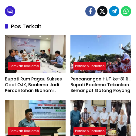
Pos Terkait
Pemkab Boalemo
Pemkab Boalemo
Bupati Rum Pagau Sukses
Pencanangan HUT ke-81 RI,
Gaet OJK, Boalemo Jadi
Bupati Boalemo Tekankan
Percontohan Ekonomi
Semangat Gotong Royong
Lokal
Pemkab Boalemo
Pemkab Boalemo