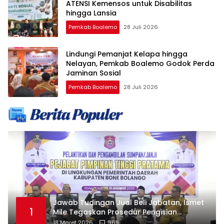
ATENSI Kemensos untuk Disabilitas
hingga Lansia
Pemkab Boalemo
28 Juli 2026
Lindungi Pemanjat Kelapa hingga
Nelayan, Pemkab Boalemo Godok Perda
Jaminan Sosial
Pemkab Boalemo
28 Juli 2026
Jawab Tudingan Jual Beli Jabatan, Ismet
1
Mile Tegaskan Prosedur Pengisian
Jabatan
18 Maret 2026
969