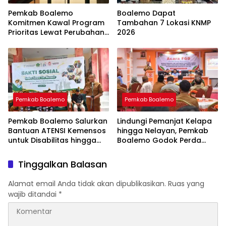
Pemkab Boalemo
Boalemo Dapat
Komitmen Kawal Program
Tambahan 7 Lokasi KNMP
Prioritas Lewat Perubahan
2026
KUA-PPAS 2026
Pemkab Boalemo
Pemkab Boalemo
Pemkab Boalemo Salurkan
Lindungi Pemanjat Kelapa
Bantuan ATENSI Kemensos
hingga Nelayan, Pemkab
untuk Disabilitas hingga
Boalemo Godok Perda
Lansia
Jaminan Sosial
Tinggalkan Balasan
Alamat email Anda tidak akan dipublikasikan.
Ruas yang
wajib ditandai
*