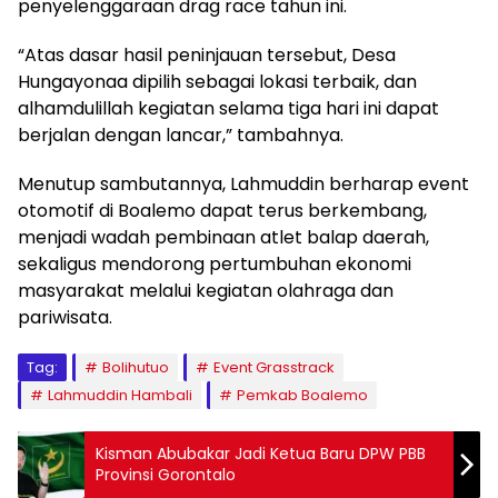
penyelenggaraan drag race tahun ini.
“Atas dasar hasil peninjauan tersebut, Desa
Hungayonaa dipilih sebagai lokasi terbaik, dan
alhamdulillah kegiatan selama tiga hari ini dapat
berjalan dengan lancar,” tambahnya.
Menutup sambutannya, Lahmuddin berharap event
otomotif di Boalemo dapat terus berkembang,
menjadi wadah pembinaan atlet balap daerah,
sekaligus mendorong pertumbuhan ekonomi
masyarakat melalui kegiatan olahraga dan
pariwisata.
Tag:
Bolihutuo
Event Grasstrack
Lahmuddin Hambali
Pemkab Boalemo
Kisman Abubakar Jadi Ketua Baru DPW PBB
Provinsi Gorontalo