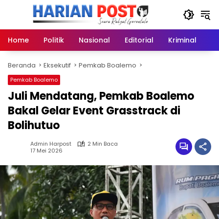
Langsung
ke
konten
Home
Politik
Nasional
Editorial
Kriminal
Ek
Beranda
Eksekutif
Pemkab Boalemo
Pemkab Boalemo
Juli Mendatang, Pemkab Boalemo
Bakal Gelar Event Grasstrack di
Bolihutuo
Admin Harpost
2 Min Baca
17 Mei 2026