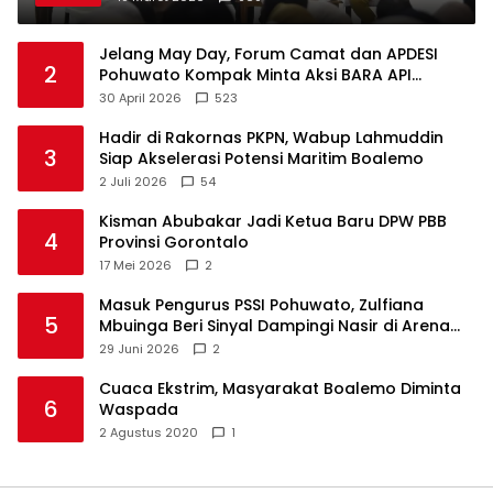
Jelang May Day, Forum Camat dan APDESI
2
Pohuwato Kompak Minta Aksi BARA API
Ditunda
30 April 2026
523
Hadir di Rakornas PKPN, Wabup Lahmuddin
3
Siap Akselerasi Potensi Maritim Boalemo
2 Juli 2026
54
Kisman Abubakar Jadi Ketua Baru DPW PBB
4
Provinsi Gorontalo
17 Mei 2026
2
Masuk Pengurus PSSI Pohuwato, Zulfiana
5
Mbuinga Beri Sinyal Dampingi Nasir di Arena
Politik ?
29 Juni 2026
2
Cuaca Ekstrim, Masyarakat Boalemo Diminta
6
Waspada
2 Agustus 2020
1