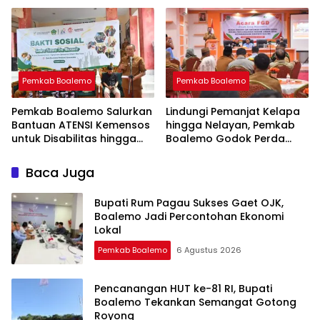
Pemkab Boalemo
Pemkab Boalemo
Pemkab Boalemo Salurkan
Lindungi Pemanjat Kelapa
Bantuan ATENSI Kemensos
hingga Nelayan, Pemkab
untuk Disabilitas hingga
Boalemo Godok Perda
Lansia
Jaminan Sosial
Baca Juga
Bupati Rum Pagau Sukses Gaet OJK,
Boalemo Jadi Percontohan Ekonomi
Lokal
Pemkab Boalemo
6 Agustus 2026
Pencanangan HUT ke-81 RI, Bupati
Boalemo Tekankan Semangat Gotong
Royong