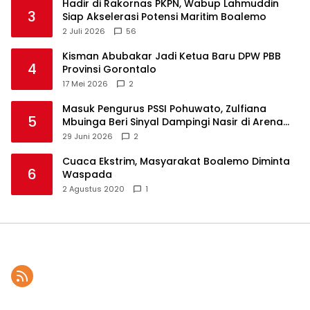
Hadir di Rakornas PKPN, Wabup Lahmuddin
3
Siap Akselerasi Potensi Maritim Boalemo
2 Juli 2026
56
Kisman Abubakar Jadi Ketua Baru DPW PBB
4
Provinsi Gorontalo
17 Mei 2026
2
Masuk Pengurus PSSI Pohuwato, Zulfiana
5
Mbuinga Beri Sinyal Dampingi Nasir di Arena
Politik ?
29 Juni 2026
2
Cuaca Ekstrim, Masyarakat Boalemo Diminta
6
Waspada
2 Agustus 2020
1