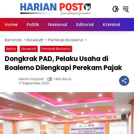
Langsung
ke
konten
Home
Politik
Nasional
Editorial
Kriminal
Ek
Beranda
Eksekutif
Pemkab Boalemo
Berita
Eksekutif
Pemkab Boalemo
Dongkrak PAD, Pelaku Usaha di
Boalemo Dilengkapi Perekam Pajak
Admin Harpost
1 Min Baca
17 September 2021