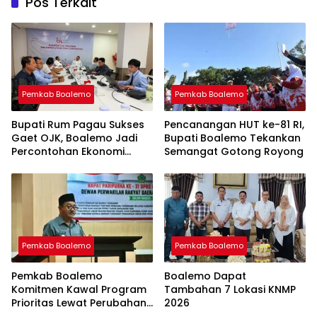
Pos Terkait
Pemkab Boalemo
Pemkab Boalemo
Bupati Rum Pagau Sukses
Pencanangan HUT ke-81 RI,
Gaet OJK, Boalemo Jadi
Bupati Boalemo Tekankan
Percontohan Ekonomi
Semangat Gotong Royong
Lokal
Pemkab Boalemo
Pemkab Boalemo
Pemkab Boalemo
Boalemo Dapat
Komitmen Kawal Program
Tambahan 7 Lokasi KNMP
Prioritas Lewat Perubahan
2026
KUA-PPAS 2026