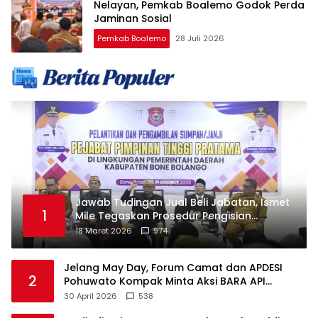
Nelayan, Pemkab Boalemo Godok Perda
Jaminan Sosial
Pemkab Boalemo
28 Juli 2026
Jawab Tudingan Jual Beli Jabatan, Ismet
1
Mile Tegaskan Prosedur Pengisian
Jabatan
18 Maret 2026
974
Jelang May Day, Forum Camat dan APDESI
2
Pohuwato Kompak Minta Aksi BARA API
Ditunda
30 April 2026
538