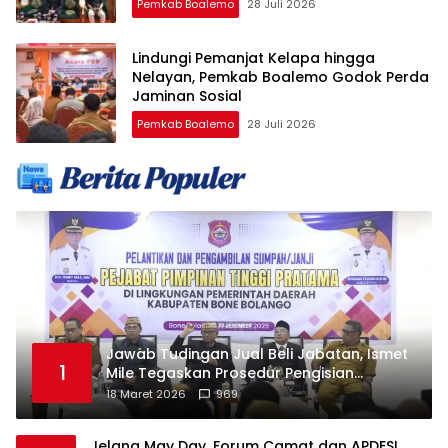
Pemkab Boalemo
28 Juli 2026
Lindungi Pemanjat Kelapa hingga
Nelayan, Pemkab Boalemo Godok Perda
Jaminan Sosial
Pemkab Boalemo
28 Juli 2026
Jawab Tudingan Jual Beli Jabatan, Ismet
1
Mile Tegaskan Prosedur Pengisian
Jabatan
18 Maret 2026
969
Jelang May Day, Forum Camat dan APDESI