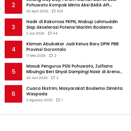
2
Pohuwato Kompak Minta Aksi BARA API
Ditunda
30 April 2026
525
Hadir di Rakornas PKPN, Wabup Lahmuddin
3
Siap Akselerasi Potensi Maritim Boalemo
2 Juli 2026
54
Kisman Abubakar Jadi Ketua Baru DPW PBB
4
Provinsi Gorontalo
17 Mei 2026
2
Masuk Pengurus PSSI Pohuwato, Zulfiana
5
Mbuinga Beri Sinyal Dampingi Nasir di Arena
Politik ?
29 Juni 2026
2
Cuaca Ekstrim, Masyarakat Boalemo Diminta
6
Waspada
2 Agustus 2020
1