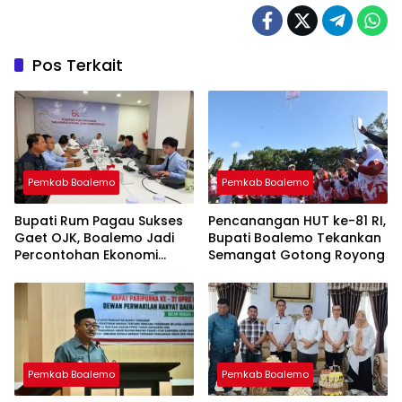
Pos Terkait
Pemkab Boalemo
Pemkab Boalemo
Bupati Rum Pagau Sukses
Pencanangan HUT ke-81 RI,
Gaet OJK, Boalemo Jadi
Bupati Boalemo Tekankan
Percontohan Ekonomi
Semangat Gotong Royong
Lokal
Pemkab Boalemo
Pemkab Boalemo