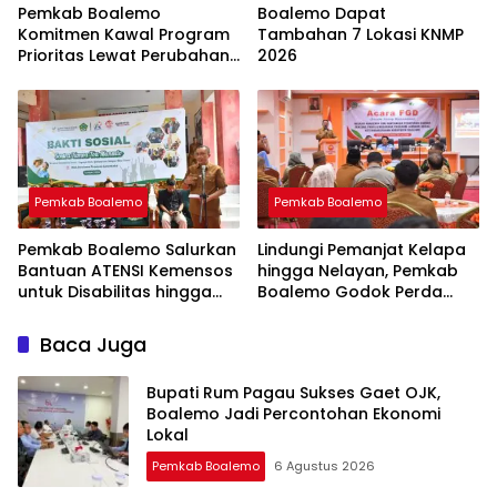
Pemkab Boalemo
Boalemo Dapat
Komitmen Kawal Program
Tambahan 7 Lokasi KNMP
Prioritas Lewat Perubahan
2026
KUA-PPAS 2026
Pemkab Boalemo
Pemkab Boalemo
Pemkab Boalemo Salurkan
Lindungi Pemanjat Kelapa
Bantuan ATENSI Kemensos
hingga Nelayan, Pemkab
untuk Disabilitas hingga
Boalemo Godok Perda
Lansia
Jaminan Sosial
Baca Juga
Bupati Rum Pagau Sukses Gaet OJK,
Boalemo Jadi Percontohan Ekonomi
Lokal
Pemkab Boalemo
6 Agustus 2026