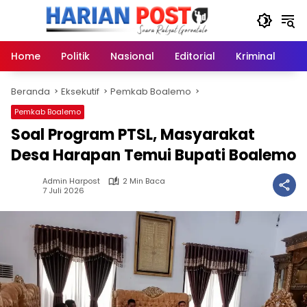
Langsung
ke
konten
Home
Politik
Nasional
Editorial
Kriminal
Ek
Beranda
Eksekutif
Pemkab Boalemo
Pemkab Boalemo
Soal Program PTSL, Masyarakat
Desa Harapan Temui Bupati Boalemo
Admin Harpost
2 Min Baca
7 Juli 2026