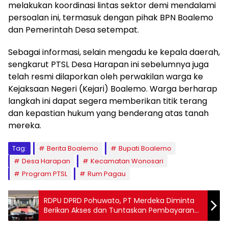
melakukan koordinasi lintas sektor demi mendalami
persoalan ini, termasuk dengan pihak BPN Boalemo
dan Pemerintah Desa setempat.
​Sebagai informasi, selain mengadu ke kepala daerah,
sengkarut PTSL Desa Harapan ini sebelumnya juga
telah resmi dilaporkan oleh perwakilan warga ke
Kejaksaan Negeri (Kejari) Boalemo. Warga berharap
langkah ini dapat segera memberikan titik terang
dan kepastian hukum yang benderang atas tanah
mereka.
Tag:
Berita Boalemo
Bupati Boalemo
Desa Harapan
Kecamatan Wonosari
Program PTSL
Rum Pagau
RDPU DPRD Pohuwato, PT Merdeka Diminta
Berikan Akses dan Tuntaskan Pembayaran
Tali Asih