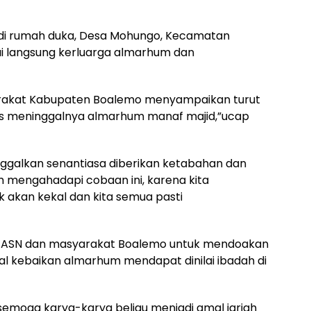
di rumah duka, Desa Mohungo, Kecamatan
ui langsung kerluarga almarhum dan
rakat Kabupaten Boalemo menyampaikan turut
as meninggalnya almarhum manaf majid,”ucap
nggalkan senantiasa diberikan ketabahan dan
 mengahadapi cobaan ini, karena kita
k akan kekal dan kita semua pasti
h ASN dan masyarakat Boalemo untuk mendoakan
 kebaikan almarhum mendapat dinilai ibadah di
emoga karya-karya beliau menjadi amal jariah