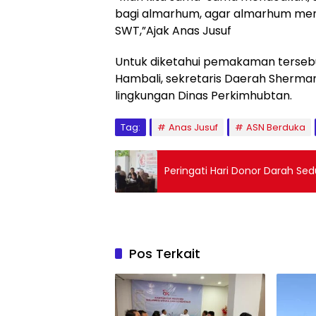
bagi almarhum, agar almarhum mend
SWT,”Ajak Anas Jusuf
Untuk diketahui pemakaman tersebut
Hambali, sekretaris Daerah Sherman
lingkungan Dinas Perkimhubtan.
Tag:
Anas Jusuf
ASN Berduka
Peringati Hari Donor Darah Se
Pos Terkait