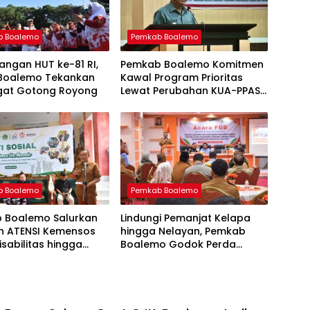
b Boalemo
Pemkab Boalemo
ngan HUT ke-81 RI,
Pemkab Boalemo Komitmen
 Boalemo Tekankan
Kawal Program Prioritas
at Gotong Royong
Lewat Perubahan KUA-PPAS
2026
b Boalemo
Pemkab Boalemo
 Boalemo Salurkan
Lindungi Pemanjat Kelapa
n ATENSI Kemensos
hingga Nelayan, Pemkab
isabilitas hingga
Boalemo Godok Perda
Jaminan Sosial