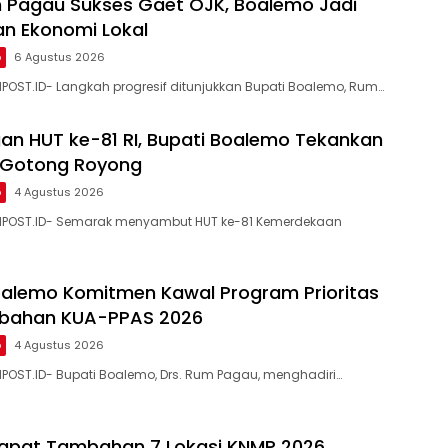
 Pagau Sukses Gaet OJK, Boalemo Jadi
n Ekonomi Lokal
o
6 Agustus 2026
NPOST.ID- Langkah progresif ditunjukkan Bupati Boalemo, Rum…
n HUT ke-81 RI, Bupati Boalemo Tekankan
Gotong Royong
o
4 Agustus 2026
NPOST.ID- Semarak menyambut HUT ke-81 Kemerdekaan
alemo Komitmen Kawal Program Prioritas
ubahan KUA-PPAS 2026
o
4 Agustus 2026
NPOST.ID- Bupati Boalemo, Drs. Rum Pagau, menghadiri…
apat Tambahan 7 Lokasi KNMP 2026