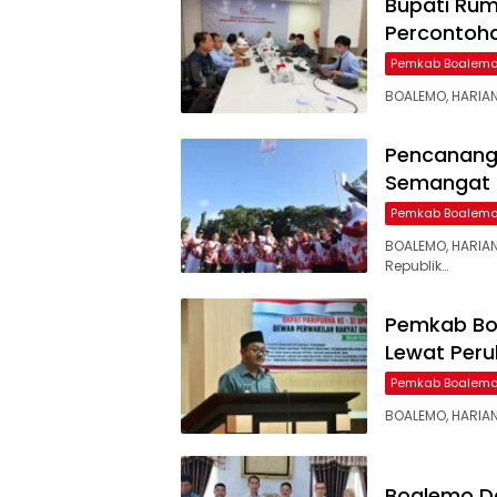
Bupati Rum
Percontoha
Pemkab Boalem
​BOALEMO, HARIA
Pencananga
Semangat 
Pemkab Boalem
BOALEMO, HARIA
Republik…
Pemkab Bo
Lewat Per
Pemkab Boalem
​BOALEMO, HARIA
Boalemo D