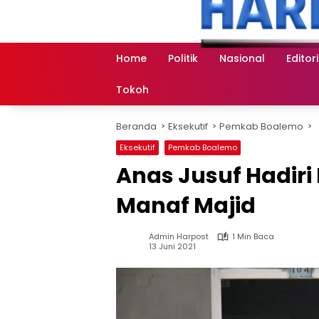
Langsung
ke
konten
Home
Politik
Nasional
Editori
Tokoh
Beranda
Eksekutif
Pemkab Boalemo
Eksekutif
Pemkab Boalemo
Anas Jusuf Hadi
Manaf Majid
Admin Harpost
1 Min Baca
13 Juni 2021