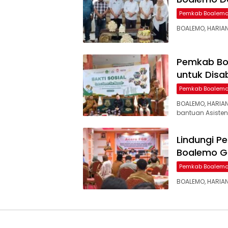
Pemkab Boalem
BOALEMO, HARIAN
Pemkab Bo
untuk Disab
Pemkab Boalem
​BOALEMO, HARI
bantuan Asisten
Lindungi P
Boalemo G
Pemkab Boalem
BOALEMO, HARIA