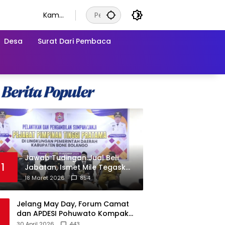
Kamis
, 6
Agust
Desa
Surat Dari Pembaca
us
2026
Jawab Tudingan Jual Beli
1
Jabatan, Ismet Mile Tegaskan
Prosedur Pengisian Jabatan
18 Maret 2026
854
Jelang May Day, Forum Camat
dan APDESI Pohuwato Kompak
Minta Aksi BARA API Ditunda
30 April 2026
443