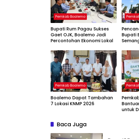
Pemkab Boalemo
Pemka
Bupati Rum Pagau Sukses
Pencana
Gaet OJK, Boalemo Jadi
Bupati
Percontohan Ekonomi Lokal
Semang
Pemkab Boalemo
Pemka
Boalemo Dapat Tambahan
Pemkab
7 Lokasi KNMP 2026
Bantua
untuk D
Lansia
Baca Juga