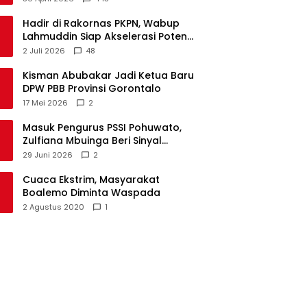
Hadir di Rakornas PKPN, Wabup
Lahmuddin Siap Akselerasi Potensi
Maritim Boalemo
2 Juli 2026
48
Kisman Abubakar Jadi Ketua Baru
DPW PBB Provinsi Gorontalo
17 Mei 2026
2
Masuk Pengurus PSSI Pohuwato,
Zulfiana Mbuinga Beri Sinyal
Dampingi Nasir di Arena Politik ?
29 Juni 2026
2
Cuaca Ekstrim, Masyarakat
Boalemo Diminta Waspada
2 Agustus 2020
1