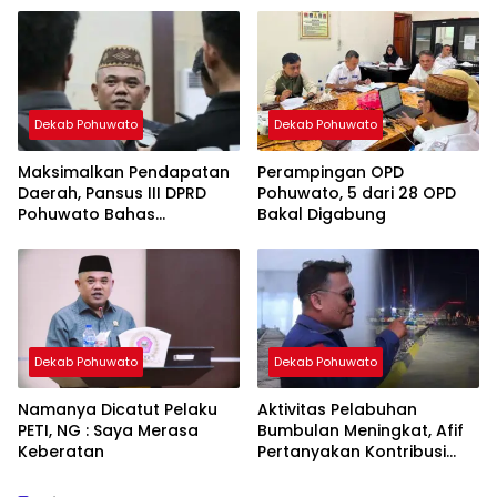
Dekab Pohuwato
Dekab Pohuwato
Maksimalkan Pendapatan
Perampingan OPD
Daerah, Pansus III DPRD
Pohuwato, 5 dari 28 OPD
Pohuwato Bahas
Bakal Digabung
Pembentukan OPD Baru
Dekab Pohuwato
Dekab Pohuwato
Namanya Dicatut Pelaku
Aktivitas Pelabuhan
PETI, NG : Saya Merasa
Bumbulan Meningkat, Afif
Keberatan
Pertanyakan Kontribusi
untuk PAD Pohuwato