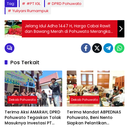
Tag:
#PT IGL
DPRD Pohuwato
Yuliyani Rumampuk
Jelang Idul Adha 1447 H, Harga Cabai Rawit
dan Bawang Merah di Pohuwato Merangkak
Naik
Pos Terkait
Dekab Pohuwato
Dekab Pohuwato
Terima Aksi AMARAH, DPRD
Terima Mandat ABPEDNAS
Pohuwato Tegaskan Tolak
Pohuwato, Beni Nento
Masuknya Investasi PT
Siapkan Pelantikan
Lumintu
Agustus