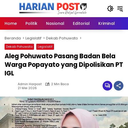
Langsung
ke
konten
Home
Politik
Nasional
Editorial
Kriminal
Ek
Beranda
Legislatif
Dekab Pohuwato
Dekab Pohuwato
Legislatif
Aleg Pohuwato Pasang Badan Bela
Warga Popayato yang Dipolisikan PT
IGL
Admin Harpost
2 Min Baca
21 Mei 2026