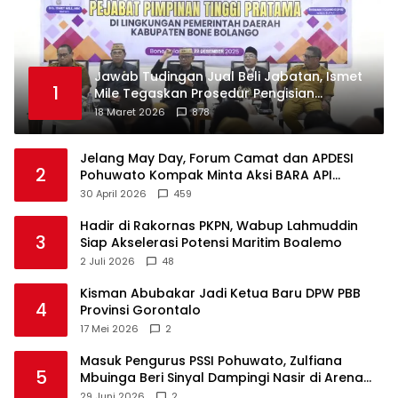
Jawab Tudingan Jual Beli Jabatan, Ismet
1
Mile Tegaskan Prosedur Pengisian
Jabatan
18 Maret 2026
878
Jelang May Day, Forum Camat dan APDESI
2
Pohuwato Kompak Minta Aksi BARA API
Ditunda
30 April 2026
459
Hadir di Rakornas PKPN, Wabup Lahmuddin
3
Siap Akselerasi Potensi Maritim Boalemo
2 Juli 2026
48
Kisman Abubakar Jadi Ketua Baru DPW PBB
4
Provinsi Gorontalo
17 Mei 2026
2
Masuk Pengurus PSSI Pohuwato, Zulfiana
5
Mbuinga Beri Sinyal Dampingi Nasir di Arena
Politik ?
29 Juni 2026
2