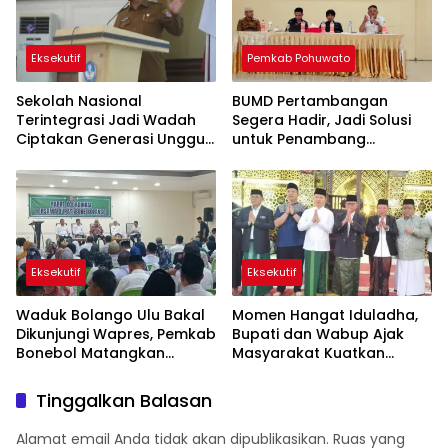
Eksekutif
Pemkab Pohuwato
Sekolah Nasional
BUMD Pertambangan
Terintegrasi Jadi Wadah
Segera Hadir, Jadi Solusi
Ciptakan Generasi Unggul
untuk Penambang
di Bone Bolango
Pohuwato
Eksekutif
Eksekutif
Waduk Bolango Ulu Bakal
Momen Hangat Iduladha,
Dikunjungi Wapres, Pemkab
Bupati dan Wabup Ajak
Bonebol Matangkan
Masyarakat Kuatkan
Persiapan PENAS
Tekad Membangun Bone
Bolango
Tinggalkan Balasan
Alamat email Anda tidak akan dipublikasikan.
Ruas yang