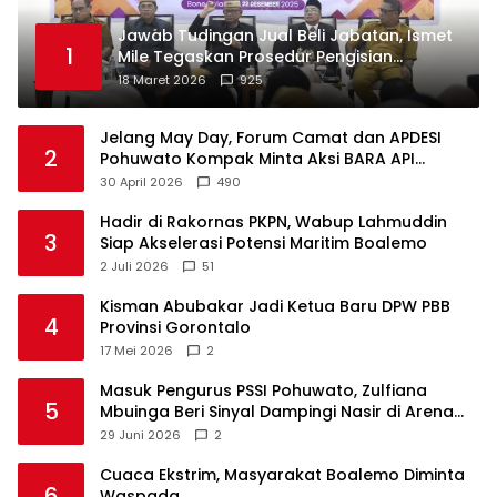
Jawab Tudingan Jual Beli Jabatan, Ismet
1
Mile Tegaskan Prosedur Pengisian
Jabatan
18 Maret 2026
925
Jelang May Day, Forum Camat dan APDESI
2
Pohuwato Kompak Minta Aksi BARA API
Ditunda
30 April 2026
490
Hadir di Rakornas PKPN, Wabup Lahmuddin
3
Siap Akselerasi Potensi Maritim Boalemo
2 Juli 2026
51
Kisman Abubakar Jadi Ketua Baru DPW PBB
4
Provinsi Gorontalo
17 Mei 2026
2
Masuk Pengurus PSSI Pohuwato, Zulfiana
5
Mbuinga Beri Sinyal Dampingi Nasir di Arena
Politik ?
29 Juni 2026
2
Cuaca Ekstrim, Masyarakat Boalemo Diminta
6
Waspada