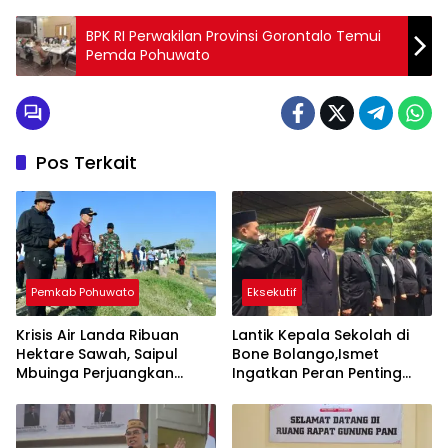
BPK RI Perwakilan Provinsi Gorontalo Temui
Pemda Pohuwato
Pos Terkait
Pemkab Pohuwato
Eksekutif
Krisis Air Landa Ribuan
Lantik Kepala Sekolah di
Hektare Sawah, Saipul
Bone Bolango,Ismet
Mbuinga Perjuangkan
Ingatkan Peran Penting
Program JIAT Miliaran
Lawan Kemiskinan dan
Rupiah
Stunting