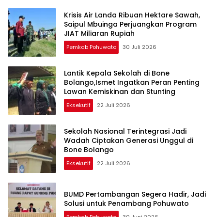
Krisis Air Landa Ribuan Hektare Sawah,
Saipul Mbuinga Perjuangkan Program
JIAT Miliaran Rupiah
Pemkab Pohuwato
30 Juli 2026
Lantik Kepala Sekolah di Bone
Bolango,Ismet Ingatkan Peran Penting
Lawan Kemiskinan dan Stunting
Eksekutif
22 Juli 2026
Sekolah Nasional Terintegrasi Jadi
Wadah Ciptakan Generasi Unggul di
Bone Bolango
Eksekutif
22 Juli 2026
BUMD Pertambangan Segera Hadir, Jadi
Solusi untuk Penambang Pohuwato
Pemkab Pohuwato
30 Juni 2026