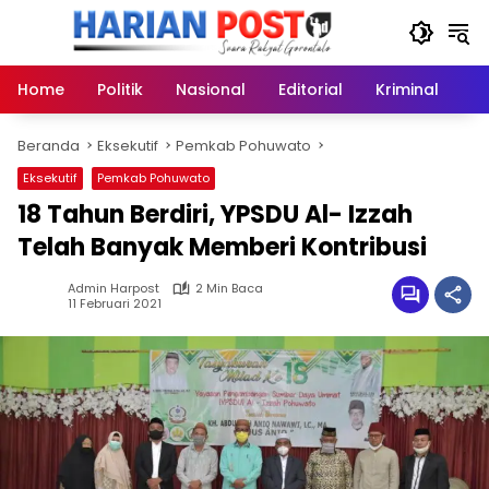
Langsung
ke
konten
Home
Politik
Nasional
Editorial
Kriminal
Ek
Beranda
Eksekutif
Pemkab Pohuwato
Eksekutif
Pemkab Pohuwato
18 Tahun Berdiri, YPSDU Al- Izzah
Telah Banyak Memberi Kontribusi
Admin Harpost
2 Min Baca
11 Februari 2021