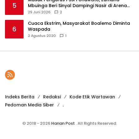
5
Mbuinga Beri Sinyal Dampingi Nasir di Arena
Politik ?
29 Juni 2026
2
Cuaca Ekstrim, Masyarakat Boalemo Diminta
6
Waspada
2 Agustus 2020
1
Indeks Berita
Redaksi
Kode Etik Wartawan
Pedoman Media Siber
.
© 2018 - 2026
Harian Post
. All Rights Reserved.