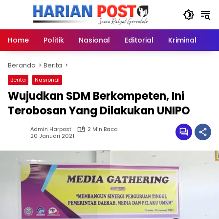
Langsung
ke
konten
Home
Politik
Nasional
Editorial
Kriminal
Ek
Beranda
Berita
Berita
Nasional
Wujudkan SDM Berkompeten, Ini
Terobosan Yang Dilakukan UNIPO
Admin Harpost
2 Min Baca
20 Januari 2021