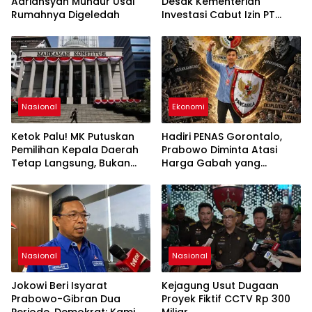
Adriansyah Mundur Usai
Desak Kementerian
Rumahnya Digeledah
Investasi Cabut Izin PT
Lumintu Ageng Lestari Joyo
Nasional
Ekonomi
Ketok Palu! MK Putuskan
Hadiri PENAS Gorontalo,
Pemilihan Kepala Daerah
Prabowo Diminta Atasi
Tetap Langsung, Bukan
Harga Gabah yang
Lewat DPRD
Rugikan Petani
Nasional
Nasional
Jokowi Beri Isyarat
Kejagung Usut Dugaan
Prabowo-Gibran Dua
Proyek Fiktif CCTV Rp 300
Periode, Demokrat: Kami
Miliar