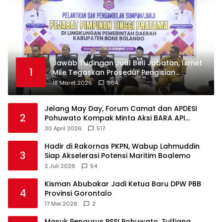
Jawab Tudingan Jual Beli Jabatan, Ismet
1
Mile Tegaskan Prosedur Pengisian
Jabatan
18 Maret 2026
964
Jelang May Day, Forum Camat dan APDESI
2
Pohuwato Kompak Minta Aksi BARA API
Ditunda
30 April 2026
517
Hadir di Rakornas PKPN, Wabup Lahmuddin
3
Siap Akselerasi Potensi Maritim Boalemo
2 Juli 2026
54
Kisman Abubakar Jadi Ketua Baru DPW PBB
4
Provinsi Gorontalo
17 Mei 2026
2
Masuk Pengurus PSSI Pohuwato, Zulfiana