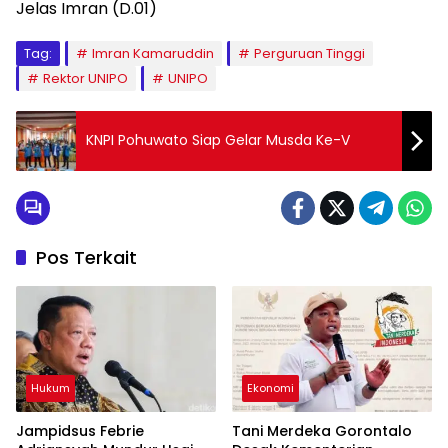
Jelas Imran (D.01)
Tag:
Imran Kamaruddin
Perguruan Tinggi
Rektor UNIPO
UNIPO
KNPI Pohuwato Siap Gelar Musda Ke-V
Pos Terkait
Hukum
Ekonomi
Jampidsus Febrie
Tani Merdeka Gorontalo