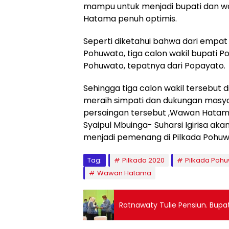
mampu untuk menjadi bupati dan w
Hatama penuh optimis.
Seperti diketahui bahwa dari empat
Pohuwato, tiga calon wakil bupati P
Pohuwato, tepatnya dari Popayato.
Sehingga tiga calon wakil tersebut 
meraih simpati dan dukungan masya
persaingan tersebut ,Wawan Hata
Syaipul Mbuinga- Suharsi Igirisa aka
menjadi pemenang di Pilkada Pohuwa
Tag:
Pilkada 2020
Pilkada Poh
Wawan Hatama
Ratnawaty Tulie Pe