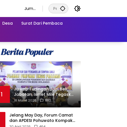
Juma
t, 7
Agust
Desa
Surat Dari Pembaca
us
2026
Jawab Tudingan Jual Beli
1
Jabatan, Ismet Mile Tegaskan
Prosedur Pengisian Jabatan
18 Maret 2026
882
Jelang May Day, Forum Camat
dan APDESI Pohuwato Kompak
Minta Aksi BARA API Ditunda
30 April 2026
464