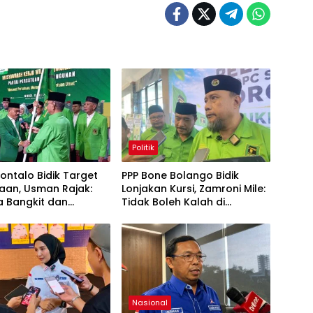
Politik
ontalo Bidik Target
PPP Bone Bolango Bidik
laan, Usman Rajak:
Lonjakan Kursi, Zamroni Mile:
a Bangkit dan
Tidak Boleh Kalah di
g
Kandang Sendiri
Nasional