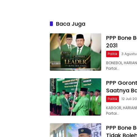
Baca Juga
PPP Bone B
2031
Politik
3 Agust
BONEBOL, HARIA
Partai…
PPP Goront
Saatnya B
Politik
12 Juli 2
KABGOR, HARIAN
Partai…
PPP Bone Bo
Tidak Boleh