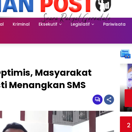
al
Kriminal
Eksekutif
Legislatif
Pariwisata
timis, Masyarakat
sti Menangkan SMS
2