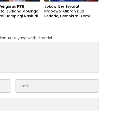
engurus PSSI
Jokowi Beri Isyarat
to, Zulfiana Mbuinga
Prabowo-Gibran Dua
nyal Dampingi Nasir di
Periode, Demokrat: Kami
litik ?
Masih Fokus Kawal Asta Cita
kan.
Ruas yang wajib ditandai
*