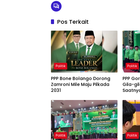
Pos Terkait
Politik
Politik
PPP Bone Bolango Dorong
PPP Gor
Zamroni Mile Maju Pilkada
Gila-gi
2031
Saatny
Menan
Politik
Politik