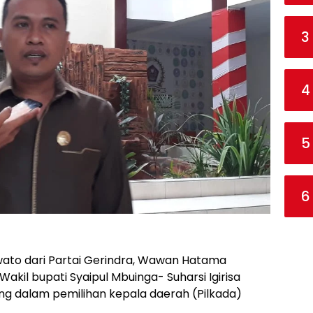
3
4
5
6
to dari Partai Gerindra, Wawan Hatama
akil bupati Syaipul Mbuinga- Suharsi Igirisa
g dalam pemilihan kepala daerah (Pilkada)
.