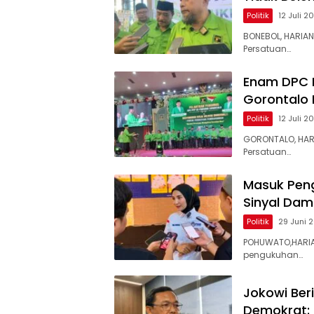
Politik
12 Juli 2
BONEBOL, HARIAN
Persatuan…
Enam DPC Di
Gorontalo 
Politik
12 Juli 2
​GORONTALO, HAR
Persatuan…
Masuk Peng
Sinyal Damp
Politik
29 Juni 
POHUWATO,HARIA
pengukuhan…
Jokowi Ber
Demokrat: 