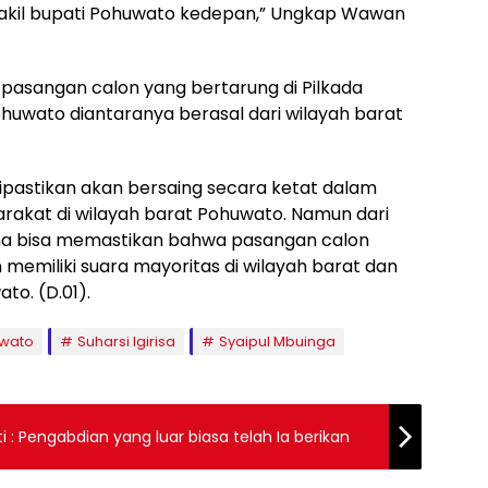
akil bupati Pohuwato kedepan,” Ungkap Wawan
 pasangan calon yang bertarung di Pilkada
ohuwato diantaranya berasal dari wilayah barat
dipastikan akan bersaing secara ketat dalam
rakat di wilayah barat Pohuwato. Namun dari
ma bisa memastikan bahwa pasangan calon
n memiliki suara mayoritas di wilayah barat dan
to. (D.01).
uwato
Suharsi Igirisa
Syaipul Mbuinga
nsiun. Bupati : Pengabdian yang luar biasa telah Ia berikan