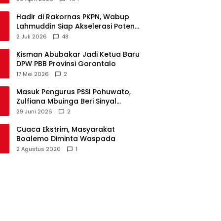
Hadir di Rakornas PKPN, Wabup
Lahmuddin Siap Akselerasi Potensi
Maritim Boalemo
2 Juli 2026
48
Kisman Abubakar Jadi Ketua Baru
DPW PBB Provinsi Gorontalo
17 Mei 2026
2
Masuk Pengurus PSSI Pohuwato,
Zulfiana Mbuinga Beri Sinyal
Dampingi Nasir di Arena Politik ?
29 Juni 2026
2
Cuaca Ekstrim, Masyarakat
Boalemo Diminta Waspada
2 Agustus 2020
1