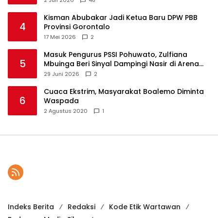
Kisman Abubakar Jadi Ketua Baru DPW PBB
4
Provinsi Gorontalo
17 Mei 2026
2
Masuk Pengurus PSSI Pohuwato, Zulfiana
5
Mbuinga Beri Sinyal Dampingi Nasir di Arena
Politik ?
29 Juni 2026
2
Cuaca Ekstrim, Masyarakat Boalemo Diminta
6
Waspada
2 Agustus 2020
1
Indeks Berita
Redaksi
Kode Etik Wartawan