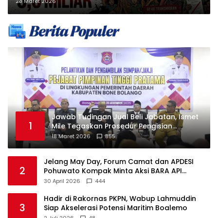
Miliar, Peran Panitia
28 Maret 2026
Pertimbangan Landform Disorot
Jawab Tudingan Jual Beli Jabatan, Ismet
1
Mile Tegaskan Prosedur Pengisian
Jabatan
18 Maret 2026
855
Jelang May Day, Forum Camat dan APDESI
2
Pohuwato Kompak Minta Aksi BARA API
Ditunda
30 April 2026
444
Hadir di Rakornas PKPN, Wabup Lahmuddin
3
Siap Akselerasi Potensi Maritim Boalemo
2 Juli 2026
48