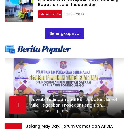
Bapaslon Jalur Independen
Pilkada 2024
18 Juni 2024
Selengkapnya
Jawab Tudingan Jual Beli Jabatan, Ismet
1
Mile Tegaskan Prosedur Pengisian
Jabatan
18 Maret 2026
879
Jelang May Day, Forum Camat dan APDESI