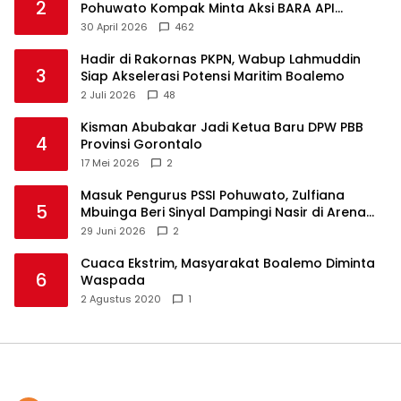
2
Pohuwato Kompak Minta Aksi BARA API
Ditunda
30 April 2026
462
Hadir di Rakornas PKPN, Wabup Lahmuddin
3
Siap Akselerasi Potensi Maritim Boalemo
2 Juli 2026
48
Kisman Abubakar Jadi Ketua Baru DPW PBB
4
Provinsi Gorontalo
17 Mei 2026
2
Masuk Pengurus PSSI Pohuwato, Zulfiana
5
Mbuinga Beri Sinyal Dampingi Nasir di Arena
Politik ?
29 Juni 2026
2
Cuaca Ekstrim, Masyarakat Boalemo Diminta
6
Waspada
2 Agustus 2020
1