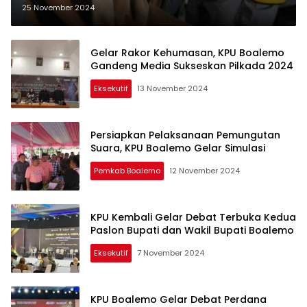
Suara Pilkada Serentak
25 November 2024
Gelar Rakor Kehumasan, KPU Boalemo
Gandeng Media Sukseskan Pilkada 2024
Eksekutif
13 November 2024
Persiapkan Pelaksanaan Pemungutan
Suara, KPU Boalemo Gelar Simulasi
Pemkab Boalemo
12 November 2024
KPU Kembali Gelar Debat Terbuka Kedua
Paslon Bupati dan Wakil Bupati Boalemo
Eksekutif
7 November 2024
KPU Boalemo Gelar Debat Perdana