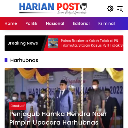
Langsung
ke
konten
Home
Politik
Nasional
Editorial
Kriminal
Ek
n Kesehatan,
Polres Boalemo Kalah Telak di PN
Breaking News
o Mantap Hadapi
Tilamuta, Sitaan Kasus PETI Tidak Sah!
Harhubnas
Eksekutif
Penjagub Hamka Hendra Noer
Pimpin Upacara Harhubnas