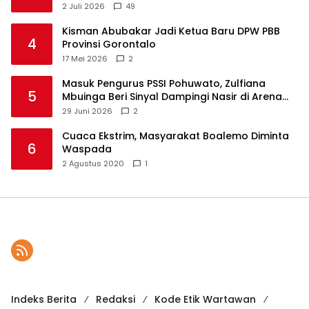
2 Juli 2026
49
Kisman Abubakar Jadi Ketua Baru DPW PBB
4
Provinsi Gorontalo
17 Mei 2026
2
Masuk Pengurus PSSI Pohuwato, Zulfiana
5
Mbuinga Beri Sinyal Dampingi Nasir di Arena
Politik ?
29 Juni 2026
2
Cuaca Ekstrim, Masyarakat Boalemo Diminta
6
Waspada
2 Agustus 2020
1
Indeks Berita
Redaksi
Kode Etik Wartawan