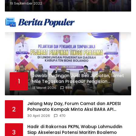
19 September 2022
Jawab Tudingan Jual Beli Jabatan, Ismet
1
Mile Tegaskan Prosedur Pengisian
Jabatan
18 Maret 2026
889
Jelang May Day, Forum Camat dan APDESI
2
Pohuwato Kompak Minta Aksi BARA API
Ditunda
30 April 2026
470
Hadir di Rakornas PKPN, Wabup Lahmuddin
3
Siap Akselerasi Potensi Maritim Boalemo