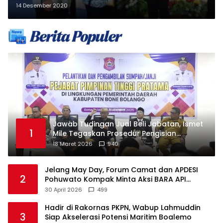
14 Desember 2020
Jawab Tudingan Jual Beli Jabatan, Ismet
1
Mile Tegaskan Prosedur Pengisian
Jabatan
18 Maret 2026
940
Jelang May Day, Forum Camat dan APDESI
2
Pohuwato Kompak Minta Aksi BARA API
Ditunda
30 April 2026
499
Hadir di Rakornas PKPN, Wabup Lahmuddin
3
Siap Akselerasi Potensi Maritim Boalemo