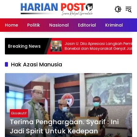
Langsung
ke
konten
Home
Politik
Nasional
Editorial
Kriminal
Ek
SPX Tolangohula
Jasin U. Dilo Apresiasi Langkah Pemkab
Breaking News
 Maki
Bonebol dan Masyarakat Genjot Jalan
Tulabolo–Pinogu
Hak Azasi Manusia
Eksekutif
Terima Penghargaan. Syarif : Ini
Jadi Spirit Untuk Kedepan