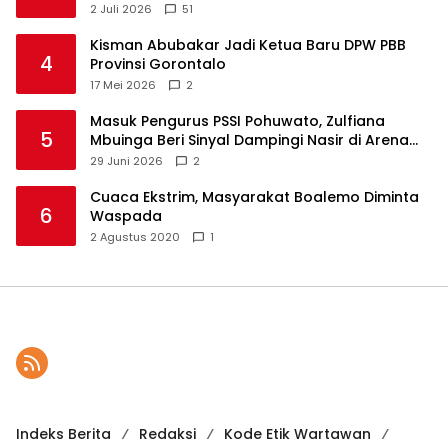
2 Juli 2026
51
Kisman Abubakar Jadi Ketua Baru DPW PBB
4
Provinsi Gorontalo
17 Mei 2026
2
Masuk Pengurus PSSI Pohuwato, Zulfiana
5
Mbuinga Beri Sinyal Dampingi Nasir di Arena
Politik ?
29 Juni 2026
2
Cuaca Ekstrim, Masyarakat Boalemo Diminta
6
Waspada
2 Agustus 2020
1
Indeks Berita
Redaksi
Kode Etik Wartawan