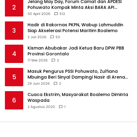
Jelang May Day, Forum Camat dan APDESI
2
Pohuwato Kompak Minta Aksi BARA API
Ditunda
30 April 2026
512
Hadir di Rakornas PKPN, Wabup Lahmuddin
3
Siap Akselerasi Potensi Maritim Boalemo
2 Juli 2026
53
Kisman Abubakar Jadi Ketua Baru DPW PBB
4
Provinsi Gorontalo
17 Mei 2026
2
Masuk Pengurus PSSI Pohuwato, Zulfiana
5
Mbuinga Beri Sinyal Dampingi Nasir di Arena
Politik ?
29 Juni 2026
2
Cuaca Ekstrim, Masyarakat Boalemo Diminta
6
Waspada
2 Agustus 2020
1