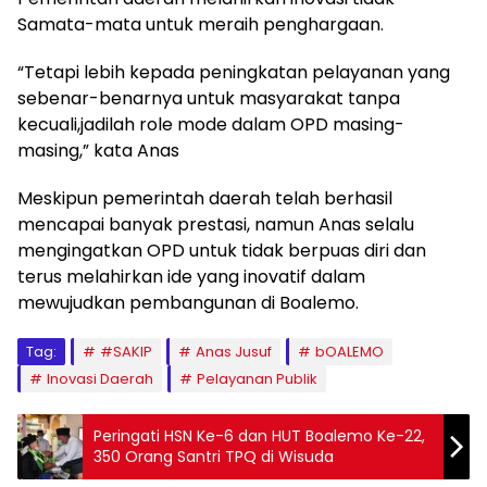
Samata-mata untuk meraih penghargaan.
“Tetapi lebih kepada peningkatan pelayanan yang
sebenar-benarnya untuk masyarakat tanpa
kecuali,jadilah role mode dalam OPD masing-
masing,” kata Anas
Meskipun pemerintah daerah telah berhasil
mencapai banyak prestasi, namun Anas selalu
mengingatkan OPD untuk tidak berpuas diri dan
terus melahirkan ide yang inovatif dalam
mewujudkan pembangunan di Boalemo.
Tag:
#SAKIP
Anas Jusuf
bOALEMO
Inovasi Daerah
Pelayanan Publik
Peringati HSN Ke-6 dan HUT Boalemo Ke-22,
350 Orang Santri TPQ di Wisuda