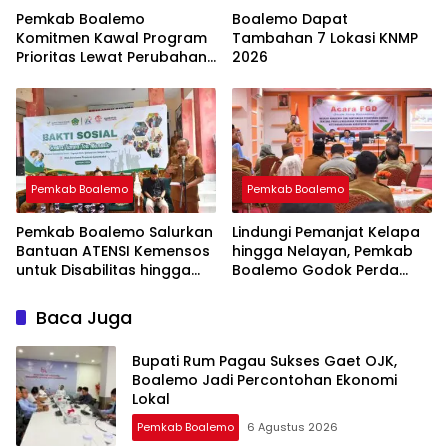
Pemkab Boalemo
Boalemo Dapat
Komitmen Kawal Program
Tambahan 7 Lokasi KNMP
Prioritas Lewat Perubahan
2026
KUA-PPAS 2026
Pemkab Boalemo
Pemkab Boalemo
Pemkab Boalemo Salurkan
Lindungi Pemanjat Kelapa
Bantuan ATENSI Kemensos
hingga Nelayan, Pemkab
untuk Disabilitas hingga
Boalemo Godok Perda
Lansia
Jaminan Sosial
Baca Juga
Bupati Rum Pagau Sukses Gaet OJK,
Boalemo Jadi Percontohan Ekonomi
Lokal
Pemkab Boalemo
6 Agustus 2026