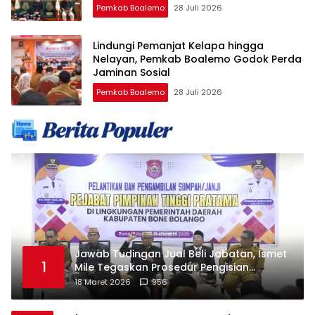
Pemkab Boalemo
28 Juli 2026
Lindungi Pemanjat Kelapa hingga
Nelayan, Pemkab Boalemo Godok Perda
Jaminan Sosial
Pemkab Boalemo
28 Juli 2026
Jawab Tudingan Jual Beli Jabatan, Ismet
1
Mile Tegaskan Prosedur Pengisian
Jabatan
18 Maret 2026
956