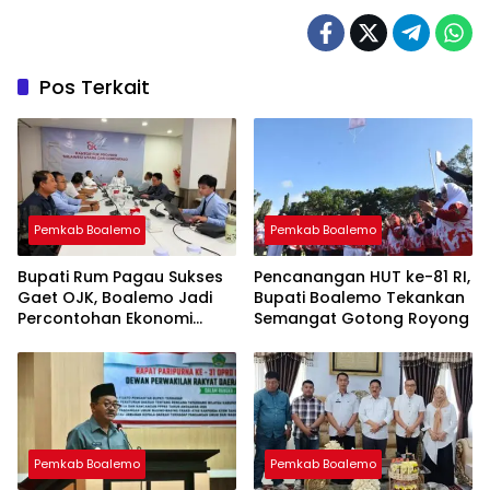
Pos Terkait
Pemkab Boalemo
Pemkab Boalemo
Bupati Rum Pagau Sukses
Pencanangan HUT ke-81 RI,
Gaet OJK, Boalemo Jadi
Bupati Boalemo Tekankan
Percontohan Ekonomi
Semangat Gotong Royong
Lokal
Pemkab Boalemo
Pemkab Boalemo