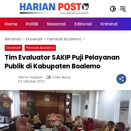
Langsung
ke
konten
Home
Politik
Nasional
Editorial
Kriminal
Ek
Beranda
Eksekutif
Pemkab Boalemo
Eksekutif
Pemkab Boalemo
Tim Evaluator SAKIP Puji Pelayanan
Publik di Kabupaten Boalemo
Admin Harpost
2 Min Baca
22 Oktober 2021