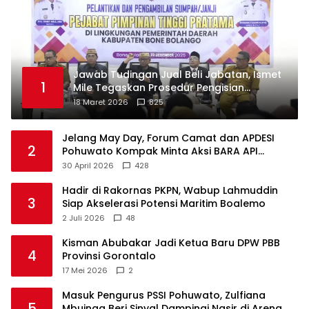
Jawab Tudingan Jual Beli Jabatan, Ismet
1
Mile Tegaskan Prosedur Pengisian
Jabatan
18 Maret 2026
825
Jelang May Day, Forum Camat dan APDESI
2
Pohuwato Kompak Minta Aksi BARA API
Ditunda
30 April 2026
428
Hadir di Rakornas PKPN, Wabup Lahmuddin
3
Siap Akselerasi Potensi Maritim Boalemo
2 Juli 2026
48
Kisman Abubakar Jadi Ketua Baru DPW PBB
4
Provinsi Gorontalo
17 Mei 2026
2
Masuk Pengurus PSSI Pohuwato, Zulfiana
5
Mbuinga Beri Sinyal Dampingi Nasir di Arena