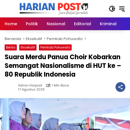
Langsung
ke
konten
Home
Politik
Nasional
Editorial
Kriminal
Ek
Beranda
Eksekutif
Pemkab Pohuwato
Berita
Eksekutif
Pemkab Pohuwato
Suara Merdu Panua Choir Kobarkan
Semangat Nasionalisme di HUT ke –
80 Republik Indonesia
Admin Harpost
1 Min Baca
17 Agustus 2025