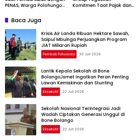
PENAS, Warga Polohungo
Komitmen Taat Pajak dan
Masih Terisolasi
Dukung Ekonomi Daerah
Baca Juga
Krisis Air Landa Ribuan Hektare Sawah,
Saipul Mbuinga Perjuangkan Program
JIAT Miliaran Rupiah
Pemkab Pohuwato
30 Juli 2026
Lantik Kepala Sekolah di Bone
Bolango,Ismet Ingatkan Peran Penting
Lawan Kemiskinan dan Stunting
Eksekutif
22 Juli 2026
Sekolah Nasional Terintegrasi Jadi
Wadah Ciptakan Generasi Unggul di
Bone Bolango
Eksekutif
22 Juli 2026