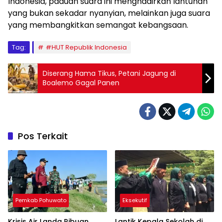
Indonesia, paduan suara ini menghadirkan lantunan
yang bukan sekadar nyanyian, melainkan juga suara
yang membangkitkan semangat kebangsaan.
Tag:
#HUT Republik Indonesia
Diserang Hama Tikus, Petani Jagung di
Boalemo Gagal Panen
Pos Terkait
Pemkab Pohuwato
Eksekutif
Krisis Air Landa Ribuan
Lantik Kepala Sekolah di