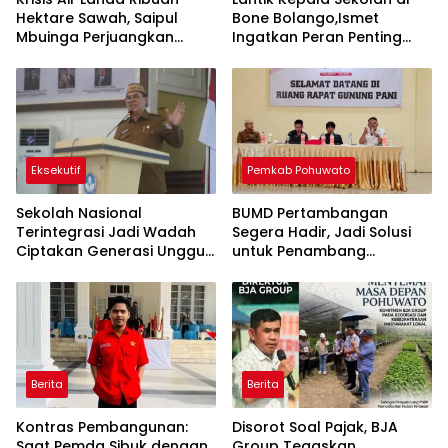
Hektare Sawah, Saipul
Bone Bolango,Ismet
Mbuinga Perjuangkan
Ingatkan Peran Penting
Program JIAT Miliaran
Lawan Kemiskinan dan
Rupiah
Stunting
Eksekutif
Pemkab Pohuwato
Sekolah Nasional
BUMD Pertambangan
Terintegrasi Jadi Wadah
Segera Hadir, Jadi Solusi
Ciptakan Generasi Unggul
untuk Penambang
di Bone Bolango
Pohuwato
Berita
Berita
Kontras Pembangunan:
Disorot Soal Pajak, BJA
Saat Pemda Sibuk dengan
Group Tegaskan