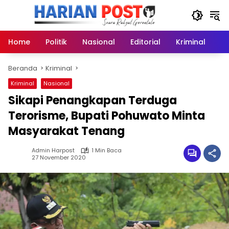
Langsung
ke
konten
Home
Politik
Nasional
Editorial
Kriminal
Ek
Beranda
Kriminal
Kriminal
Nasional
Sikapi Penangkapan Terduga
Terorisme, Bupati Pohuwato Minta
Masyarakat Tenang
Admin Harpost
1 Min Baca
27 November 2020