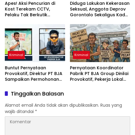
Apes! Aksi Pencurian di
Diduga Lakukan Kekerasan
Kost Terekam CCTV,
Seksual, Anggota Deprov
Pelaku Tak Berkutik
Gorontalo Sekaligus Kader
Dibekuk Polisi
PDIP Dipolisikan
Kriminal
Kriminal
Buntut Pernyataan
Pernyataan Koordinator
Provokatif, Direktur PT BJA
Pabrik PT BJA Group Dinilai
Sampaikan Permohonan
Provokatif, Pekerja Lokal
Maaf
Popayato Dibuat Geram
Tinggalkan Balasan
Alamat email Anda tidak akan dipublikasikan.
Ruas yang
wajib ditandai
*