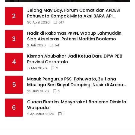
Jelang May Day, Forum Camat dan APDESI
2
Pohuwato Kompak Minta Aksi BARA API
Ditunda
30 April 2026
517
Hadir di Rakornas PKPN, Wabup Lahmuddin
3
Siap Akselerasi Potensi Maritim Boalemo
2 Juli 2026
54
Kisman Abubakar Jadi Ketua Baru DPW PBB
4
Provinsi Gorontalo
17 Mei 2026
2
Masuk Pengurus PSSI Pohuwato, Zulfiana
5
Mbuinga Beri Sinyal Dampingi Nasir di Arena
Politik ?
29 Juni 2026
2
Cuaca Ekstrim, Masyarakat Boalemo Diminta
6
Waspada
2 Agustus 2020
1