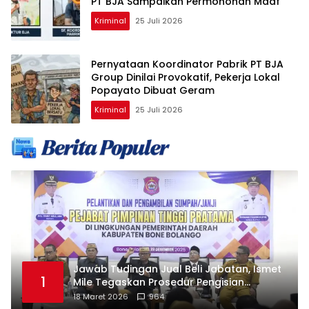
PT BJA Sampaikan Permohonan Maaf
Kriminal
25 Juli 2026
Pernyataan Koordinator Pabrik PT BJA
Group Dinilai Provokatif, Pekerja Lokal
Popayato Dibuat Geram
Kriminal
25 Juli 2026
Jawab Tudingan Jual Beli Jabatan, Ismet
1
Mile Tegaskan Prosedur Pengisian
Jabatan
18 Maret 2026
964