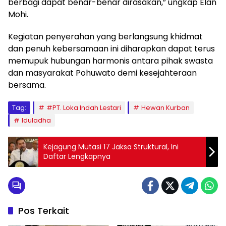
berbagi dapat benar-benar dirasakan,” ungkap Elan
Mohi.
Kegiatan penyerahan yang berlangsung khidmat
dan penuh kebersamaan ini diharapkan dapat terus
memupuk hubungan harmonis antara pihak swasta
dan masyarakat Pohuwato demi kesejahteraan
bersama.
Tag:
#PT. Loka Indah Lestari
Hewan Kurban
Iduladha
Kejagung Mutasi 17 Jaksa Struktural, Ini
Daftar Lengkapnya
Pos Terkait