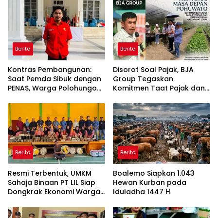
Berita
Berita
Kontras Pembangunan:
Disorot Soal Pajak, BJA
Saat Pemda Sibuk dengan
Group Tegaskan
PENAS, Warga Polohungo
Komitmen Taat Pajak dan
Masih Terisolasi
Dukung Ekonomi Daerah
Berita
Berita
Resmi Terbentuk, UMKM
Boalemo Siapkan 1.043
Sahaja Binaan PT LIL Siap
Hewan Kurban pada
Dongkrak Ekonomi Warga
Iduladha 1447 H
Dambalo