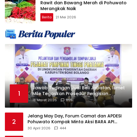
Rawit dan Bawang Merah di Pohuwato
Merangkak Naik
Berita
21 Mei 2026
Jawab Tudingan Jual Beli Jabatan, Ismet
1
Mile Tegaskan Prosedur Pengisian
Jabatan
18 Maret 2026
855
Jelang May Day, Forum Camat dan APDESI
2
Pohuwato Kompak Minta Aksi BARA API
Ditunda
30 April 2026
444