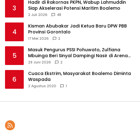
Hadir di Rakornas PKPN, Wabup Lahmuddin
3
Siap Akselerasi Potensi Maritim Boalemo
2 Juli 2026
48
Kisman Abubakar Jadi Ketua Baru DPW PBB
4
Provinsi Gorontalo
17 Mei 2026
2
Masuk Pengurus PSSI Pohuwato, Zulfiana
5
Mbuinga Beri Sinyal Dampingi Nasir di Arena
Politik ?
29 Juni 2026
2
Cuaca Ekstrim, Masyarakat Boalemo Diminta
6
Waspada
2 Agustus 2020
1