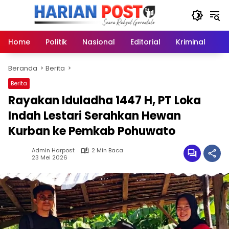
Langsung
ke
konten
Home
Politik
Nasional
Editorial
Kriminal
Ek
Beranda
Berita
Berita
Rayakan Iduladha 1447 H, PT Loka
Indah Lestari Serahkan Hewan
Kurban ke Pemkab Pohuwato
Admin Harpost
2 Min Baca
23 Mei 2026