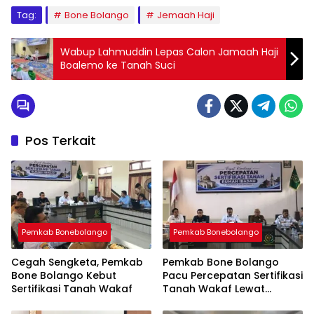
Tag:
Bone Bolango
Jemaah Haji
Wabup Lahmuddin Lepas Calon Jamaah Haji
Boalemo ke Tanah Suci
Pos Terkait
Pemkab Bonebolango
Pemkab Bonebolango
Cegah Sengketa, Pemkab
Pemkab Bone Bolango
Bone Bolango Kebut
Pacu Percepatan Sertifikasi
Sertifikasi Tanah Wakaf
Tanah Wakaf Lewat
Program Isbat