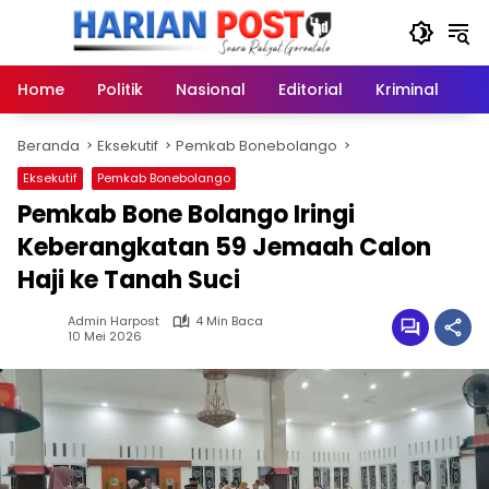
Langsung
ke
konten
Home
Politik
Nasional
Editorial
Kriminal
Ek
Beranda
Eksekutif
Pemkab Bonebolango
Eksekutif
Pemkab Bonebolango
Pemkab Bone Bolango Iringi
Keberangkatan 59 Jemaah Calon
Haji ke Tanah Suci
Admin Harpost
4 Min Baca
10 Mei 2026