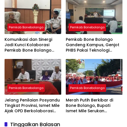
Pemkab Bonebolango
Pemkab Bonebolango
Komunikasi dan Sinergi
Pemkab Bone Bolango
Jadi Kunci Kolaborasi
Gandeng Kampus, Genjot
Pemkab Bone Bolango
PHBS Pakai Teknologi
dengan Lapas Gorontalo
Digital
Pemkab Bonebolango
Pemkab Bonebolango
Jelang Penilaian Posyandu
Merah Putih Berkibar di
Tingkat Provinsi, Ismet Mile
Bone Bolango, Bupati
Ajak OPD Berkolaborasi
Ismet Mile Serukan
Nyata
Persatuan Sambut HUT ke-
81 RI
Tinggalkan Balasan