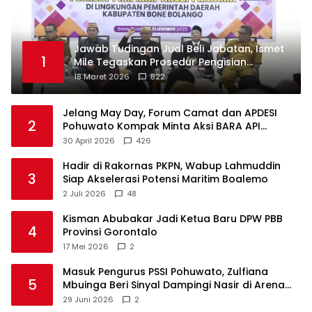
Jawab Tudingan Jual Beli Jabatan, Ismet
1
Mile Tegaskan Prosedur Pengisian
Jabatan
18 Maret 2026
822
Jelang May Day, Forum Camat dan APDESI
2
Pohuwato Kompak Minta Aksi BARA API
Ditunda
30 April 2026
426
Hadir di Rakornas PKPN, Wabup Lahmuddin
3
Siap Akselerasi Potensi Maritim Boalemo
2 Juli 2026
48
Kisman Abubakar Jadi Ketua Baru DPW PBB
4
Provinsi Gorontalo
17 Mei 2026
2
Masuk Pengurus PSSI Pohuwato, Zulfiana
5
Mbuinga Beri Sinyal Dampingi Nasir di Arena
Politik ?
29 Juni 2026
2