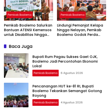
Pemkab Boalemo
Pemkab Boalemo
Pemkab Boalemo Salurkan
Lindungi Pemanjat Kelapa
Bantuan ATENSI Kemensos
hingga Nelayan, Pemkab
untuk Disabilitas hingga
Boalemo Godok Perda
Lansia
Jaminan Sosial
Baca Juga
Bupati Rum Pagau Sukses Gaet OJK,
Boalemo Jadi Percontohan Ekonomi
Lokal
Pemkab Boalemo
6 Agustus 2026
Pencanangan HUT ke-81 RI, Bupati
Boalemo Tekankan Semangat Gotong
Royong
Pemkab Boalemo
4 Agustus 2026