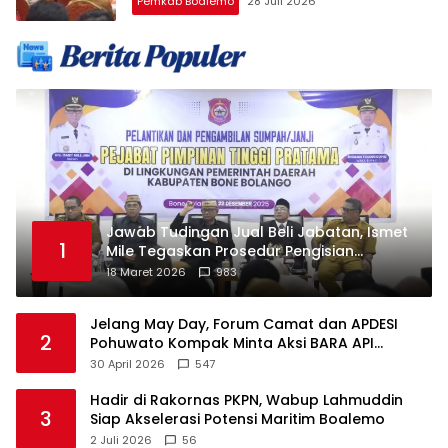
Pemkab Boalemo
28 Juli 2026
Jawab Tudingan Jual Beli Jabatan, Ismet
1
Mile Tegaskan Prosedur Pengisian
Jabatan
18 Maret 2026
983
Jelang May Day, Forum Camat dan APDESI
2
Pohuwato Kompak Minta Aksi BARA API
Ditunda
30 April 2026
547
Hadir di Rakornas PKPN, Wabup Lahmuddin
3
Siap Akselerasi Potensi Maritim Boalemo
2 Juli 2026
56