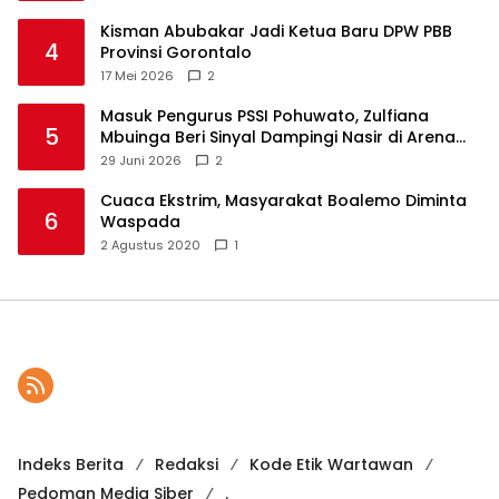
Kisman Abubakar Jadi Ketua Baru DPW PBB
4
Provinsi Gorontalo
17 Mei 2026
2
Masuk Pengurus PSSI Pohuwato, Zulfiana
5
Mbuinga Beri Sinyal Dampingi Nasir di Arena
Politik ?
29 Juni 2026
2
Cuaca Ekstrim, Masyarakat Boalemo Diminta
6
Waspada
2 Agustus 2020
1
Indeks Berita
Redaksi
Kode Etik Wartawan
Pedoman Media Siber
.