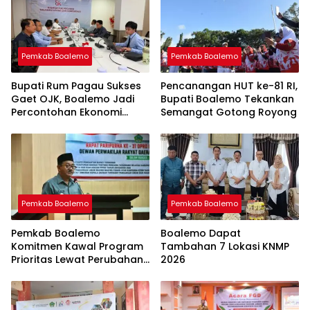
Pemkab Boalemo
Pemkab Boalemo
Bupati Rum Pagau Sukses
Pencanangan HUT ke-81 RI,
Gaet OJK, Boalemo Jadi
Bupati Boalemo Tekankan
Percontohan Ekonomi
Semangat Gotong Royong
Lokal
Pemkab Boalemo
Pemkab Boalemo
Pemkab Boalemo
Boalemo Dapat
Komitmen Kawal Program
Tambahan 7 Lokasi KNMP
Prioritas Lewat Perubahan
2026
KUA-PPAS 2026