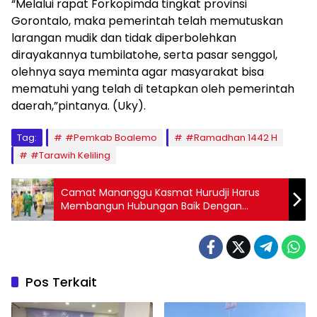
“Melalui rapat Forkopimda tingkat provinsi
Gorontalo, maka pemerintah telah memutuskan
larangan mudik dan tidak diperbolehkan
dirayakannya tumbilatohe, serta pasar senggol,
olehnya saya meminta agar masyarakat bisa
mematuhi yang telah di tetapkan oleh pemerintah
daerah,”pintanya. (Uky).
Tag:
#Pemkab Boalemo
#Ramadhan 1442 H
#Tarawih Keliling
Camat Mananggu Kasmat Hurudji Harus
Membangun Hubungan Baik Dengan
Masyarakat
Pos Terkait