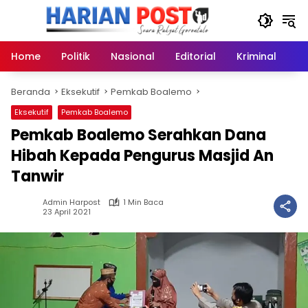
Langsung
ke
konten
Home
Politik
Nasional
Editorial
Kriminal
Ek
Beranda
Eksekutif
Pemkab Boalemo
Eksekutif
Pemkab Boalemo
Pemkab Boalemo Serahkan Dana
Hibah Kepada Pengurus Masjid An
Tanwir
Admin Harpost
1 Min Baca
23 April 2021