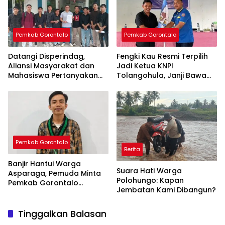
Pemkab Gorontalo
Pemkab Gorontalo
Datangi Disperindag,
Fengki Kau Resmi Terpilih
Aliansi Masyarakat dan
Jadi Ketua KNPI
Mahasiswa Pertanyakan
Tolangohula, Janji Bawa
Kerugian Petani di King Rice
Gerakan Pemuda Lebih
Progresif
Pemkab Gorontalo
Berita
Banjir Hantui Warga
Suara Hati Warga
Asparaga, Pemuda Minta
Polohungo: Kapan
Pemkab Gorontalo
Jembatan Kami Dibangun?
Lakukan Langkah Konkret
Tinggalkan Balasan