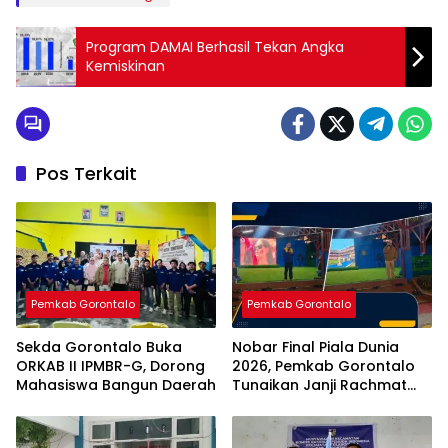
Program DAMAI Berhasil Tekan Angka
Kemiskinan
Pos Terkait
Pemkab Gorontalo
Pemkab Gorontalo
Sekda Gorontalo Buka
Nobar Final Piala Dunia
ORKAB II IPMBR-G, Dorong
2026, Pemkab Gorontalo
Mahasiswa Bangun Daerah
Tunaikan Janji Rachmat
Gobel