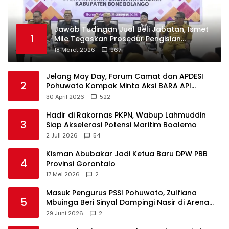
Jawab Tudingan Jual Beli Jabatan, Ismet
1
Mile Tegaskan Prosedur Pengisian
Jabatan
18 Maret 2026
967
Jelang May Day, Forum Camat dan APDESI
2
Pohuwato Kompak Minta Aksi BARA API
Ditunda
30 April 2026
522
Hadir di Rakornas PKPN, Wabup Lahmuddin
3
Siap Akselerasi Potensi Maritim Boalemo
2 Juli 2026
54
Kisman Abubakar Jadi Ketua Baru DPW PBB
4
Provinsi Gorontalo
17 Mei 2026
2
Masuk Pengurus PSSI Pohuwato, Zulfiana
5
Mbuinga Beri Sinyal Dampingi Nasir di Arena
Politik ?
29 Juni 2026
2