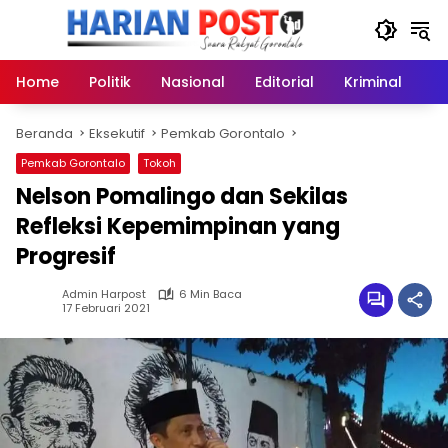
Langsung
ke
konten
Home
Politik
Nasional
Editorial
Kriminal
Ek
Beranda
Eksekutif
Pemkab Gorontalo
Pemkab Gorontalo
Tokoh
Nelson Pomalingo dan Sekilas
Refleksi Kepemimpinan yang
Progresif
Admin Harpost
6 Min Baca
17 Februari 2021