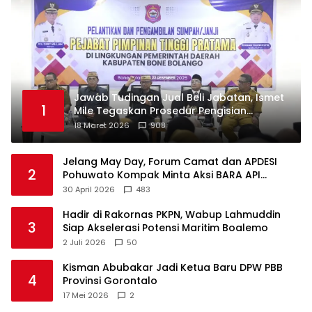
Jawab Tudingan Jual Beli Jabatan, Ismet
1
Mile Tegaskan Prosedur Pengisian
Jabatan
18 Maret 2026
908
Jelang May Day, Forum Camat dan APDESI
2
Pohuwato Kompak Minta Aksi BARA API
Ditunda
30 April 2026
483
Hadir di Rakornas PKPN, Wabup Lahmuddin
3
Siap Akselerasi Potensi Maritim Boalemo
2 Juli 2026
50
Kisman Abubakar Jadi Ketua Baru DPW PBB
4
Provinsi Gorontalo
17 Mei 2026
2