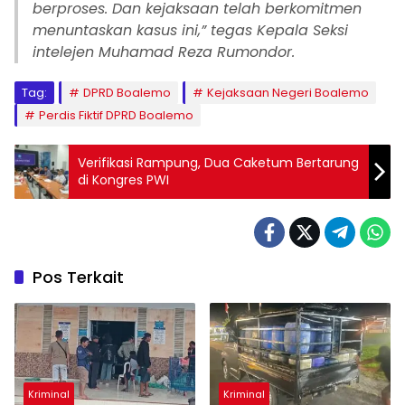
berproses. Dan kejaksaan telah berkomitmen
menuntaskan kasus ini,” tegas Kepala Seksi
intelejen Muhamad Reza Rumondor.
Tag:
DPRD Boalemo
Kejaksaan Negeri Boalemo
Perdis Fiktif DPRD Boalemo
Verifikasi Rampung, Dua Caketum Bertarung
di Kongres PWI
Pos Terkait
Kriminal
Kriminal