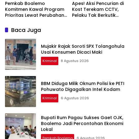
Pemkab Boalemo
Apes! Aksi Pencurian di
Komitmen Kawal Program
Kost Terekam CCTV,
Prioritas Lewat Perubahan
Pelaku Tak Berkutik
KUA-PPAS 2026
Dibekuk Polisi
Baca Juga
Mujakir Rajak Soroti SPX Tolangohula
Usai Konsumen Dicaci Maki
Kriminal
8 Agustus 2026
BBM Diduga Milik Oknum Polisi ke PETI
Pohuwato Digagalkan Intel Kodam
Kriminal
6 Agustus 2026
Bupati Rum Pagau Sukses Gaet OJK,
Boalemo Jadi Percontohan Ekonomi
Lokal
Pemkab Boalemo
6 Agustus 2026