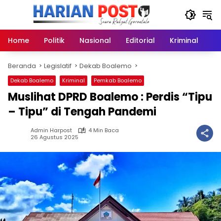
Langsung
ke
konten
Home
Politik
Nasional
Editorial
Kriminal
Ek
Beranda
Legislatif
Dekab Boalemo
Dekab Boalemo
Kriminal
Pemkab Boalemo
Muslihat DPRD Boalemo : Perdis “Tipu
– Tipu” di Tengah Pandemi
Admin Harpost
4 Min Baca
26 Agustus 2025