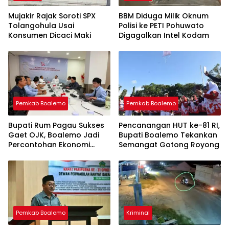
Mujakir Rajak Soroti SPX
BBM Diduga Milik Oknum
Tolangohula Usai
Polisi ke PETI Pohuwato
Konsumen Dicaci Maki
Digagalkan Intel Kodam
Pemkab Boalemo
Pemkab Boalemo
Bupati Rum Pagau Sukses
Pencanangan HUT ke-81 RI,
Gaet OJK, Boalemo Jadi
Bupati Boalemo Tekankan
Percontohan Ekonomi
Semangat Gotong Royong
Lokal
Pemkab Boalemo
Kriminal