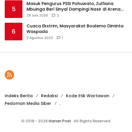
Masuk Pengurus PSSI Pohuwato, Zulfiana
5
Mbuinga Beri Sinyal Dampingi Nasir di Arena
Politik ?
29 Juni 2026
2
Cuaca Ekstrim, Masyarakat Boalemo Diminta
6
Waspada
2 Agustus 2020
1
Indeks Berita
Redaksi
Kode Etik Wartawan
Pedoman Media Siber
.
© 2018 - 2026
Harian Post
. All Rights Reserved.