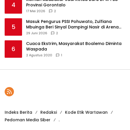
4
Provinsi Gorontalo
17 Mei 2026
2
Masuk Pengurus PSSI Pohuwato, Zulfiana
5
Mbuinga Beri Sinyal Dampingi Nasir di Arena
Politik ?
29 Juni 2026
2
Cuaca Ekstrim, Masyarakat Boalemo Diminta
6
Waspada
2 Agustus 2020
1
Indeks Berita
Redaksi
Kode Etik Wartawan
Pedoman Media Siber
.