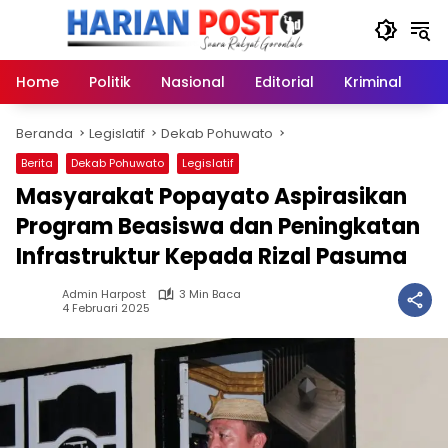
Langsung
ke
konten
Home
Politik
Nasional
Editorial
Kriminal
Ek
Beranda
Legislatif
Dekab Pohuwato
Berita
Dekab Pohuwato
Legislatif
Masyarakat Popayato Aspirasikan
Program Beasiswa dan Peningkatan
Infrastruktur Kepada Rizal Pasuma
Admin Harpost
3 Min Baca
4 Februari 2025