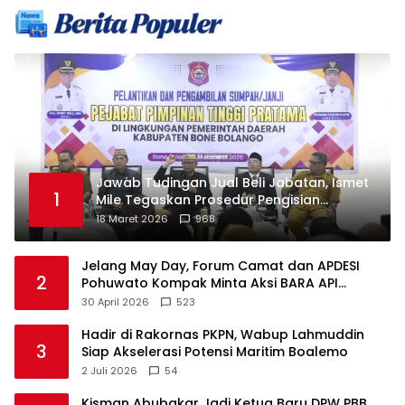
Jawab Tudingan Jual Beli Jabatan, Ismet
1
Mile Tegaskan Prosedur Pengisian
Jabatan
18 Maret 2026
968
Jelang May Day, Forum Camat dan APDESI
2
Pohuwato Kompak Minta Aksi BARA API
Ditunda
30 April 2026
523
Hadir di Rakornas PKPN, Wabup Lahmuddin
3
Siap Akselerasi Potensi Maritim Boalemo
2 Juli 2026
54
Kisman Abubakar Jadi Ketua Baru DPW PBB