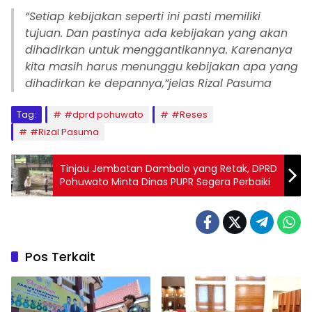
“Setiap kebijakan seperti ini pasti memiliki
tujuan. Dan pastinya ada kebijakan yang akan
dihadirkan untuk menggantikannya. Karenanya
kita masih harus menunggu kebijakan apa yang
dihadirkan ke depannya,”jelas Rizal Pasuma
Tag:
#dprd pohuwato
#Reses
#Rizal Pasuma
Tinjau Jembatan Dambalo yang Retak, DPRD
Pohuwato Minta Dinas PUPR Segera Perbaiki
Pos Terkait