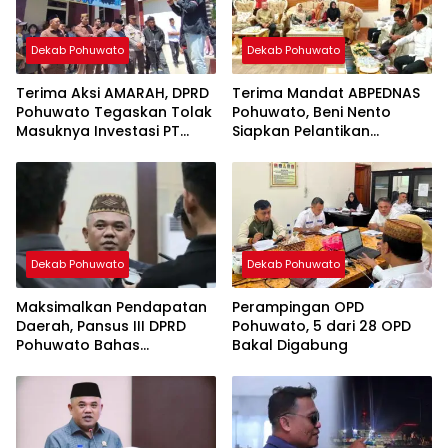
Dekab Pohuwato
Dekab Pohuwato
Terima Aksi AMARAH, DPRD
Terima Mandat ABPEDNAS
Pohuwato Tegaskan Tolak
Pohuwato, Beni Nento
Masuknya Investasi PT
Siapkan Pelantikan
Lumintu
Agustus
Dekab Pohuwato
Dekab Pohuwato
Maksimalkan Pendapatan
Perampingan OPD
Daerah, Pansus III DPRD
Pohuwato, 5 dari 28 OPD
Pohuwato Bahas
Bakal Digabung
Pembentukan OPD Baru