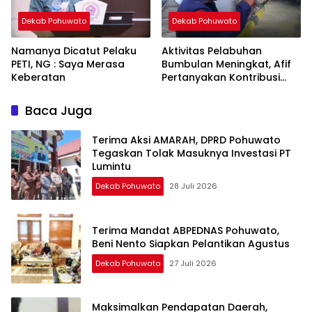
Dekab Pohuwato
Dekab Pohuwato
Namanya Dicatut Pelaku
Aktivitas Pelabuhan
PETI, NG : Saya Merasa
Bumbulan Meningkat, Afif
Keberatan
Pertanyakan Kontribusi
untuk PAD Pohuwato
Baca Juga
Terima Aksi AMARAH, DPRD Pohuwato
Tegaskan Tolak Masuknya Investasi PT
Lumintu
Dekab Pohuwato
28 Juli 2026
Terima Mandat ABPEDNAS Pohuwato,
Beni Nento Siapkan Pelantikan Agustus
Dekab Pohuwato
27 Juli 2026
Maksimalkan Pendapatan Daerah,