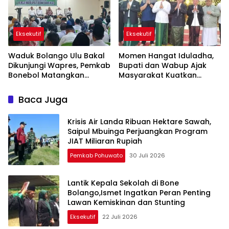
Eksekutif
Eksekutif
Waduk Bolango Ulu Bakal
Momen Hangat Iduladha,
Dikunjungi Wapres, Pemkab
Bupati dan Wabup Ajak
Bonebol Matangkan
Masyarakat Kuatkan
Persiapan PENAS
Tekad Membangun Bone
Bolango
Baca Juga
Krisis Air Landa Ribuan Hektare Sawah,
Saipul Mbuinga Perjuangkan Program
JIAT Miliaran Rupiah
Pemkab Pohuwato
30 Juli 2026
Lantik Kepala Sekolah di Bone
Bolango,Ismet Ingatkan Peran Penting
Lawan Kemiskinan dan Stunting
Eksekutif
22 Juli 2026