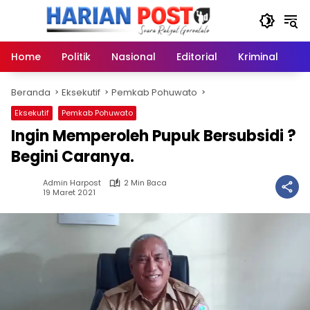
Langsung
ke
konten
Home
Politik
Nasional
Editorial
Kriminal
Ek
Beranda
Eksekutif
Pemkab Pohuwato
Eksekutif
Pemkab Pohuwato
Ingin Memperoleh Pupuk Bersubsidi ?
Begini Caranya.
Admin Harpost
2 Min Baca
19 Maret 2021