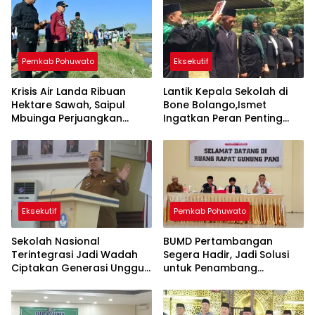
Pemkab Pohuwato
Eksekutif
Krisis Air Landa Ribuan
Lantik Kepala Sekolah di
Hektare Sawah, Saipul
Bone Bolango,Ismet
Mbuinga Perjuangkan
Ingatkan Peran Penting
Program JIAT Miliaran
Lawan Kemiskinan dan
Rupiah
Stunting
Eksekutif
Pemkab Pohuwato
Sekolah Nasional
BUMD Pertambangan
Terintegrasi Jadi Wadah
Segera Hadir, Jadi Solusi
Ciptakan Generasi Unggul
untuk Penambang
di Bone Bolango
Pohuwato