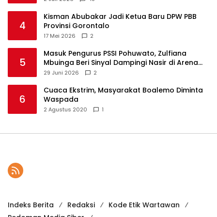
Kisman Abubakar Jadi Ketua Baru DPW PBB
4
Provinsi Gorontalo
17 Mei 2026
2
Masuk Pengurus PSSI Pohuwato, Zulfiana
5
Mbuinga Beri Sinyal Dampingi Nasir di Arena
Politik ?
29 Juni 2026
2
Cuaca Ekstrim, Masyarakat Boalemo Diminta
6
Waspada
2 Agustus 2020
1
Indeks Berita
Redaksi
Kode Etik Wartawan