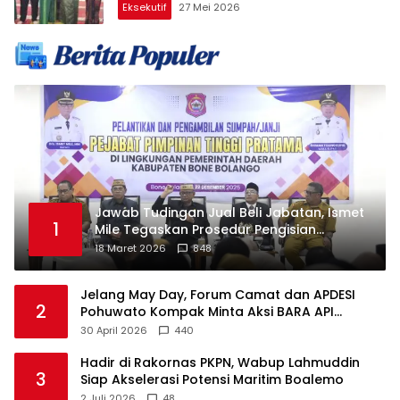
Eksekutif
27 Mei 2026
Jawab Tudingan Jual Beli Jabatan, Ismet
1
Mile Tegaskan Prosedur Pengisian
Jabatan
18 Maret 2026
848
Jelang May Day, Forum Camat dan APDESI
2
Pohuwato Kompak Minta Aksi BARA API
Ditunda
30 April 2026
440
Hadir di Rakornas PKPN, Wabup Lahmuddin
3
Siap Akselerasi Potensi Maritim Boalemo
2 Juli 2026
48