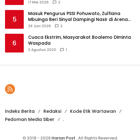
17 Mei 2026
2
Masuk Pengurus PSSI Pohuwato, Zulfiana
5
Mbuinga Beri Sinyal Dampingi Nasir di Arena
Politik ?
29 Juni 2026
2
Cuaca Ekstrim, Masyarakat Boalemo Diminta
6
Waspada
2 Agustus 2020
1
Indeks Berita
Redaksi
Kode Etik Wartawan
Pedoman Media Siber
.
© 2018 - 2026
Harian Post
. All Rights Reserved.