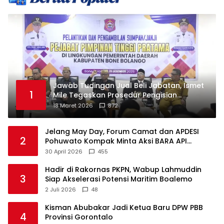
Jawab Tudingan Jual Beli Jabatan, Ismet
1
Mile Tegaskan Prosedur Pengisian
Jabatan
18 Maret 2026
872
Jelang May Day, Forum Camat dan APDESI
2
Pohuwato Kompak Minta Aksi BARA API
Ditunda
30 April 2026
455
Hadir di Rakornas PKPN, Wabup Lahmuddin
3
Siap Akselerasi Potensi Maritim Boalemo
2 Juli 2026
48
Kisman Abubakar Jadi Ketua Baru DPW PBB
4
Provinsi Gorontalo