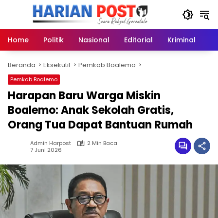
Langsung
ke
konten
Home
Politik
Nasional
Editorial
Kriminal
Ek
Beranda
Eksekutif
Pemkab Boalemo
Pemkab Boalemo
Harapan Baru Warga Miskin
Boalemo: Anak Sekolah Gratis,
Orang Tua Dapat Bantuan Rumah
Admin Harpost
2 Min Baca
7 Juni 2026