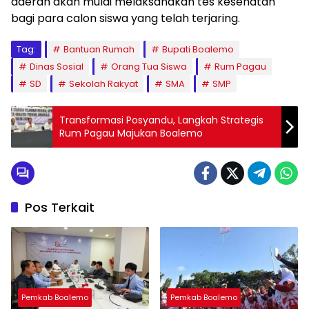
daerah akan mulai melaksanakan tes kesehatan
bagi para calon siswa yang telah terjaring.
Tag:
Bantuan Rumah
Bupati Boalemo
Dinas Sosial
Orang Tua Siswa
Rum Pagau
SD
Sekolah Rakyat
SMA
SMP
Transformasi Posyandu, Langkah Strategis
Rum Pagau Majukan Boalemo
Pos Terkait
Pemkab Boalemo
Pemkab Boalemo