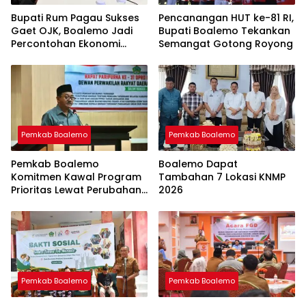
Bupati Rum Pagau Sukses
Pencanangan HUT ke-81 RI,
Gaet OJK, Boalemo Jadi
Bupati Boalemo Tekankan
Percontohan Ekonomi
Semangat Gotong Royong
Lokal
Pemkab Boalemo
Pemkab Boalemo
Pemkab Boalemo
Boalemo Dapat
Komitmen Kawal Program
Tambahan 7 Lokasi KNMP
Prioritas Lewat Perubahan
2026
KUA-PPAS 2026
Pemkab Boalemo
Pemkab Boalemo