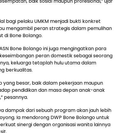
kesempatan, baik sosial maupun profesional,” ujar
odal bagi pelaku UMKM menjadi bukti konkret
u mengambil peran strategis dalam pemulihan
 di Bone Bolango.
ma ASN Bone Bolango ini juga mengingatkan para
keseimbangan peran domestik sebagai seorang
nya, keluarga tetaplah hulu utama dalam
 berkualitas.
ab yang besar, baik dalam pekerjaan maupun
erhadap pendidikan dan masa depan anak-anak
,” pesannya.
wa dampak dari sebuah program akan jauh lebih
 royong. Ia mendorong DWP Bone Bolango untuk
uat sinergi dengan organisasi wanita lainnya
it.