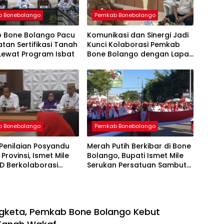
 Bonebolango
Pemkab Bonebolango
 Bone Bolango Pacu
Komunikasi dan Sinergi Jadi
tan Sertifikasi Tanah
Kunci Kolaborasi Pemkab
Lewat Program Isbat
Bone Bolango dengan Lapas
Gorontalo
 Bonebolango
Pemkab Bonebolango
Penilaian Posyandu
Merah Putih Berkibar di Bone
Provinsi, Ismet Mile
Bolango, Bupati Ismet Mile
D Berkolaborasi
Serukan Persatuan Sambut
HUT ke-81 RI
gketa, Pemkab Bone Bolango Kebut