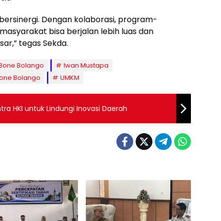
 bersinergi. Dengan kolaborasi, program-
asyarakat bisa berjalan lebih luas dan
ar,” tegas Sekda.
Bone Bolango
Iwan Mustapa
one Bolango
UMKM
ra HKI untuk Lindungi Inovasi Daerah