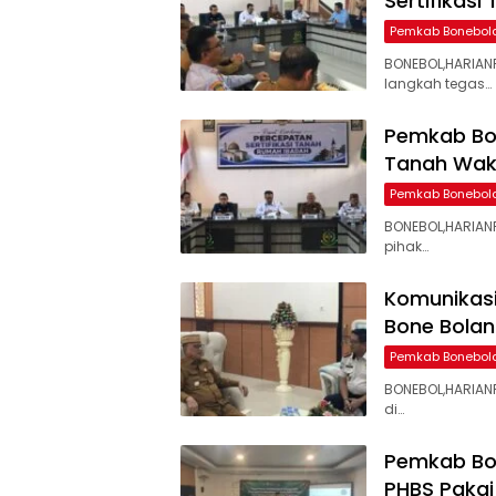
Sertifikas
Pemkab Bonebol
BONEBOL,HARIAN
langkah tegas…
Pemkab Bon
Tanah Wak
Pemkab Bonebol
BONEBOL,HARIAN
pihak…
Komunikasi
Bone Bola
Pemkab Bonebol
BONEBOL,HARIANP
di…
Pemkab Bo
PHBS Pakai 