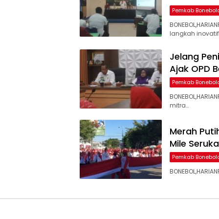
Pemkab Bonebol
BONEBOL,HARIAN
langkah inovatif
Jelang Peni
Ajak OPD B
Pemkab Bonebol
BONEBOL,HARIAN
mitra…
Merah Putih
Mile Seruk
Pemkab Bonebol
BONEBOL,HARIANP