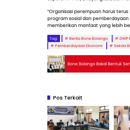
​“Organisasi perempuan harus terus
program sosial dan pemberdayaan m
memberikan manfaat yang lebih bes
Tag:
Berita Bone Bolango
DWP 
Pemberdayaan Ekonomi
Sekda B
Bone Bolango Bakal Bentuk Sent
Pos Terkait