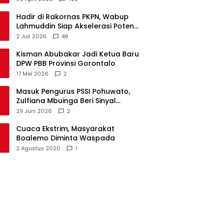
Hadir di Rakornas PKPN, Wabup
Lahmuddin Siap Akselerasi Potensi
Maritim Boalemo
2 Juli 2026
48
Kisman Abubakar Jadi Ketua Baru
DPW PBB Provinsi Gorontalo
17 Mei 2026
2
Masuk Pengurus PSSI Pohuwato,
Zulfiana Mbuinga Beri Sinyal
Dampingi Nasir di Arena Politik ?
29 Juni 2026
2
Cuaca Ekstrim, Masyarakat
Boalemo Diminta Waspada
2 Agustus 2020
1