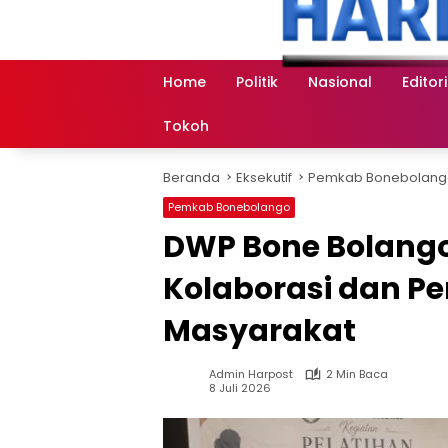
Langsung
ke
konten
Home
Politik
Nasional
Editori
Tokoh
Beranda
Eksekutif
Pemkab Bonebolang
Pemkab Bonebolango
DWP Bone Bolango
Kolaborasi dan 
Masyarakat
Admin Harpost
2 Min Baca
8 Juli 2026