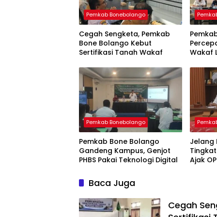
Pemkab Bonebolango
Pemkab
Cegah Sengketa, Pemkab
Pemkab
Bone Bolango Kebut
Percepa
Sertifikasi Tanah Wakaf
Wakaf 
Pemkab Bonebolango
Pemkab
Pemkab Bone Bolango
Jelang 
Gandeng Kampus, Genjot
Tingkat 
PHBS Pakai Teknologi Digital
Ajak OP
Nyata
Baca Juga
Cegah Sen