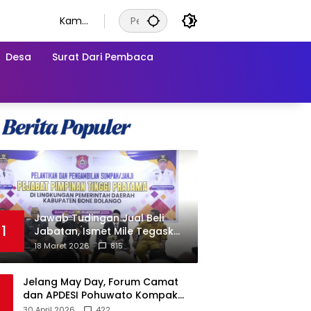
Kamis
, 6
Agust
Desa
Surat Dari Pembaca
us
2026
Jawab Tudingan Jual Beli
1
Jabatan, Ismet Mile Tegaskan
Prosedur Pengisian Jabatan
18 Maret 2026
815
Jelang May Day, Forum Camat
dan APDESI Pohuwato Kompak
Minta Aksi BARA API Ditunda
30 April 2026
422