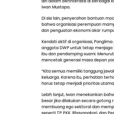
diri dalam berinteraksi di berbagai 
Iwan Mustapa.
​Di sisi lain, penyerahan bantuan m
bahwa organisasi perempuan mamp
dan penguatan ekonomi akar rumput
​Kendati aktif di organisasi, Pangli
anggota DWP untuk tetap menjaga 
ibu dan pendamping suami. Menurut
mencetak generasi masa depan yang
​“Kita semua memiliki tanggung jaw
keluarga. Karena itu, perhatian t
harus tetap menjadi prioritas utama
​Lebih lanjut, Iwan menekankan bah
besar jika dilakukan secara gotong
membuang ego sektoral dan memperk
seperti TP PKK, Bhayangkari, dan Pers