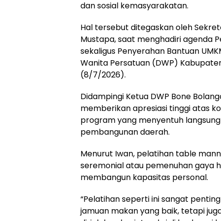
dan sosial kemasyarakatan.
​Hal tersebut ditegaskan oleh Sekr
Mustapa, saat menghadiri agenda P
sekaligus Penyerahan Bantuan UMKM 
Wanita Persatuan (DWP) Kabupaten 
(8/7/2026).
​Didampingi Ketua DWP Bone Bolango
memberikan apresiasi tinggi atas 
program yang menyentuh langsun
pembangunan daerah.
​Menurut Iwan, pelatihan table man
seremonial atau pemenuhan gaya hi
membangun kapasitas personal.
​“Pelatihan seperti ini sangat pent
jamuan makan yang baik, tetapi ju