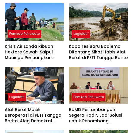
Pemkab Pohuwato
Legislatif
Krisis Air Landa Ribuan
Kapolres Baru Boalemo
Hektare Sawah, Saipul
Ditantang Sikat Habis Alat
Mbuinga Perjuangkan
Berat di PETI Tangga Barito
Program JIAT Miliaran
Rupiah
Legislatif
Pemkab Pohuwato
Alat Berat Masih
BUMD Pertambangan
Beroperasi di PETI Tangga
Segera Hadir, Jadi Solusi
Barito, Aleg Demokrat
untuk Penambang
Minta Polres Boalemo Sapu
Pohuwato
Bersih