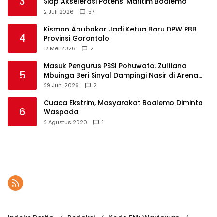
3
Siap Akselerasi Potensi Maritim Boalemo
2 Juli 2026
57
Kisman Abubakar Jadi Ketua Baru DPW PBB
4
Provinsi Gorontalo
17 Mei 2026
2
Masuk Pengurus PSSI Pohuwato, Zulfiana
5
Mbuinga Beri Sinyal Dampingi Nasir di Arena
Politik ?
29 Juni 2026
2
Cuaca Ekstrim, Masyarakat Boalemo Diminta
6
Waspada
2 Agustus 2020
1