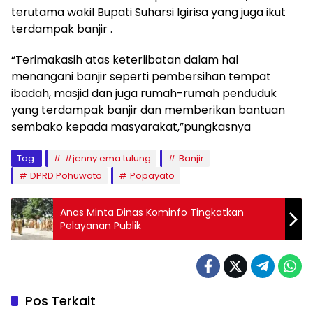
terutama wakil Bupati Suharsi Igirisa yang juga ikut
terdampak banjir .
“Terimakasih atas keterlibatan dalam hal
menangani banjir seperti pembersihan tempat
ibadah, masjid dan juga rumah-rumah penduduk
yang terdampak banjir dan memberikan bantuan
sembako kepada masyarakat,”pungkasnya
Tag:
#jenny ema tulung
Banjir
DPRD Pohuwato
Popayato
Anas Minta Dinas Kominfo Tingkatkan
Pelayanan Publik
Pos Terkait