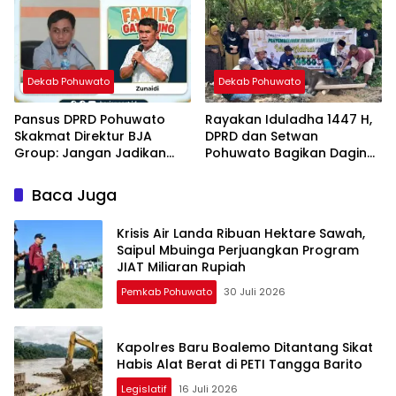
Dekab Pohuwato
Dekab Pohuwato
Pansus DPRD Pohuwato
Rayakan Iduladha 1447 H,
Skakmat Direktur BJA
DPRD dan Setwan
Group: Jangan Jadikan
Pohuwato Bagikan Daging
Pajak Pusat Tameng
Kurban
Tunggak Pajak Daerah
Baca Juga
Krisis Air Landa Ribuan Hektare Sawah,
Saipul Mbuinga Perjuangkan Program
JIAT Miliaran Rupiah
Pemkab Pohuwato
30 Juli 2026
Kapolres Baru Boalemo Ditantang Sikat
Habis Alat Berat di PETI Tangga Barito
Legislatif
16 Juli 2026