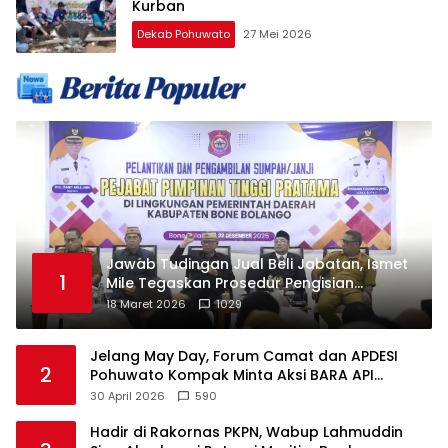
Kurban
Dekab Pohuwato
27 Mei 2026
Jawab Tudingan Jual Beli Jabatan, Ismet
1
Mile Tegaskan Prosedur Pengisian
Jabatan
18 Maret 2026
1029
Jelang May Day, Forum Camat dan APDESI
2
Pohuwato Kompak Minta Aksi BARA API
Ditunda
30 April 2026
590
Hadir di Rakornas PKPN, Wabup Lahmuddin