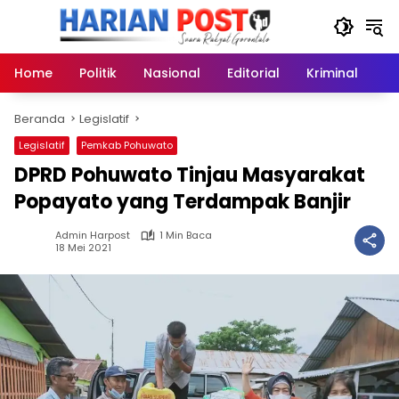
Langsung
ke
konten
Home
Politik
Nasional
Editorial
Kriminal
Ek
Beranda
Legislatif
Legislatif
Pemkab Pohuwato
DPRD Pohuwato Tinjau Masyarakat
Popayato yang Terdampak Banjir
Admin Harpost
1 Min Baca
18 Mei 2021