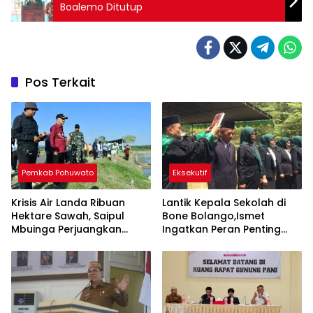
Boalemo Ditutup
Pos Terkait
Pemkab Pohuwato
Eksekutif
Krisis Air Landa Ribuan
Lantik Kepala Sekolah di
Hektare Sawah, Saipul
Bone Bolango,Ismet
Mbuinga Perjuangkan
Ingatkan Peran Penting
Program JIAT Miliaran
Lawan Kemiskinan dan
Rupiah
Stunting