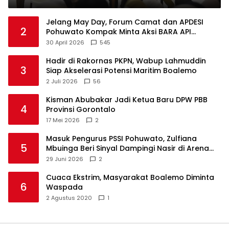
Jelang May Day, Forum Camat dan APDESI
2
Pohuwato Kompak Minta Aksi BARA API
Ditunda
30 April 2026
545
Hadir di Rakornas PKPN, Wabup Lahmuddin
3
Siap Akselerasi Potensi Maritim Boalemo
2 Juli 2026
56
Kisman Abubakar Jadi Ketua Baru DPW PBB
4
Provinsi Gorontalo
17 Mei 2026
2
Masuk Pengurus PSSI Pohuwato, Zulfiana
5
Mbuinga Beri Sinyal Dampingi Nasir di Arena
Politik ?
29 Juni 2026
2
Cuaca Ekstrim, Masyarakat Boalemo Diminta
6
Waspada
2 Agustus 2020
1