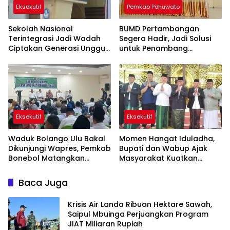
Eksekutif
Pemkab Pohuwato
Sekolah Nasional
BUMD Pertambangan
Terintegrasi Jadi Wadah
Segera Hadir, Jadi Solusi
Ciptakan Generasi Unggul
untuk Penambang
di Bone Bolango
Pohuwato
Eksekutif
Eksekutif
Waduk Bolango Ulu Bakal
Momen Hangat Iduladha,
Dikunjungi Wapres, Pemkab
Bupati dan Wabup Ajak
Bonebol Matangkan
Masyarakat Kuatkan
Persiapan PENAS
Tekad Membangun Bone
Bolango
Baca Juga
Krisis Air Landa Ribuan Hektare Sawah,
Saipul Mbuinga Perjuangkan Program
JIAT Miliaran Rupiah