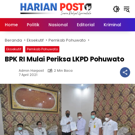
Langsung
ke
konten
Home
Politik
Nasional
Editorial
Kriminal
Ek
Beranda
Eksekutif
Pemkab Pohuwato
Eksekutif
Pemkab Pohuwato
BPK RI Mulai Periksa LKPD Pohuwato
Admin Harpost
2 Min Baca
7 April 2021