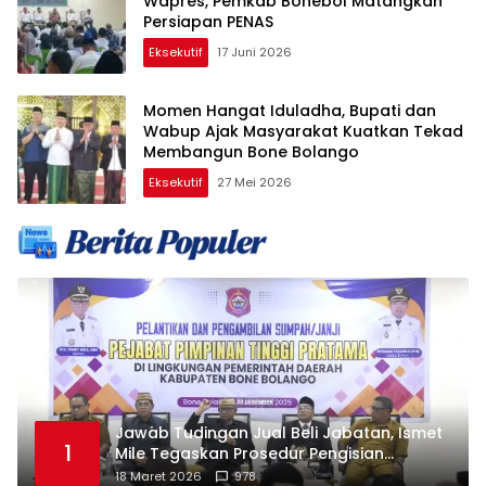
Wapres, Pemkab Bonebol Matangkan
Persiapan PENAS
Eksekutif
17 Juni 2026
Momen Hangat Iduladha, Bupati dan
Wabup Ajak Masyarakat Kuatkan Tekad
Membangun Bone Bolango
Eksekutif
27 Mei 2026
Jawab Tudingan Jual Beli Jabatan, Ismet
1
Mile Tegaskan Prosedur Pengisian
Jabatan
18 Maret 2026
978