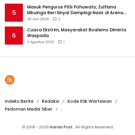
Masuk Pengurus PSSI Pohuwato, Zulfiana
5
Mbuinga Beri Sinyal Dampingi Nasir di Arena
Politik ?
29 Juni 2026
2
Cuaca Ekstrim, Masyarakat Boalemo Diminta
6
Waspada
2 Agustus 2020
1
Indeks Berita
Redaksi
Kode Etik Wartawan
Pedoman Media Siber
.
© 2018 - 2026
Harian Post
. All Rights Reserved.