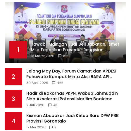
Jawab Tudingan Jual Beli Jabatan, Ismet
1
Mile Tegaskan Prosedur Pengisian
Jabatan
18 Maret 2026
815
Jelang May Day, Forum Camat dan APDESI
2
Pohuwato Kompak Minta Aksi BARA API
Ditunda
30 April 2026
422
Hadir di Rakornas PKPN, Wabup Lahmuddin
3
Siap Akselerasi Potensi Maritim Boalemo
2 Juli 2026
48
Kisman Abubakar Jadi Ketua Baru DPW PBB
4
Provinsi Gorontalo
17 Mei 2026
2