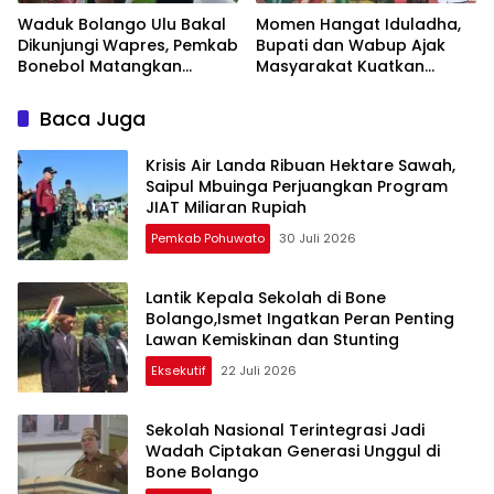
Waduk Bolango Ulu Bakal
Momen Hangat Iduladha,
Dikunjungi Wapres, Pemkab
Bupati dan Wabup Ajak
Bonebol Matangkan
Masyarakat Kuatkan
Persiapan PENAS
Tekad Membangun Bone
Bolango
Baca Juga
Krisis Air Landa Ribuan Hektare Sawah,
Saipul Mbuinga Perjuangkan Program
JIAT Miliaran Rupiah
Pemkab Pohuwato
30 Juli 2026
Lantik Kepala Sekolah di Bone
Bolango,Ismet Ingatkan Peran Penting
Lawan Kemiskinan dan Stunting
Eksekutif
22 Juli 2026
Sekolah Nasional Terintegrasi Jadi
Wadah Ciptakan Generasi Unggul di
Bone Bolango