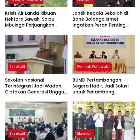
Krisis Air Landa Ribuan
Lantik Kepala Sekolah di
Hektare Sawah, Saipul
Bone Bolango,Ismet
Mbuinga Perjuangkan
Ingatkan Peran Penting
Program JIAT Miliaran
Lawan Kemiskinan dan
Rupiah
Stunting
Eksekutif
Pemkab Pohuwato
Sekolah Nasional
BUMD Pertambangan
Terintegrasi Jadi Wadah
Segera Hadir, Jadi Solusi
Ciptakan Generasi Unggul
untuk Penambang
di Bone Bolango
Pohuwato
Eksekutif
Eksekutif