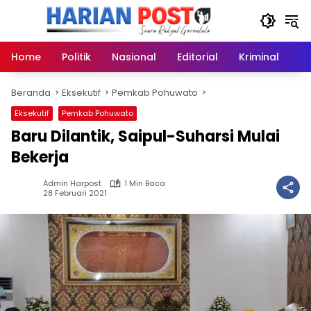
Langsung
ke
konten
Home
Politik
Nasional
Editorial
Kriminal
Ek
Beranda
Eksekutif
Pemkab Pohuwato
Eksekutif
Pemkab Pohuwato
Baru Dilantik, Saipul-Suharsi Mulai
Bekerja
Admin Harpost
1 Min Baca
28 Februari 2021