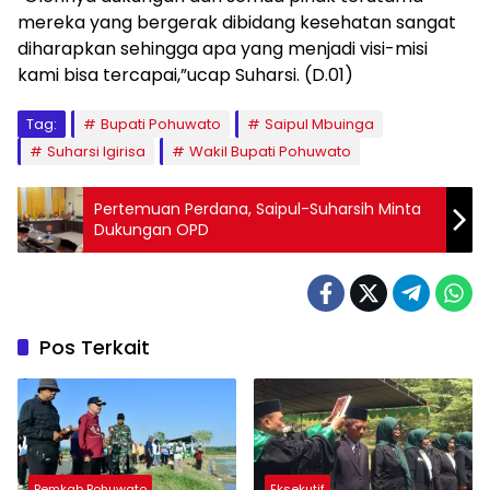
mereka yang bergerak dibidang kesehatan sangat
diharapkan sehingga apa yang menjadi visi-misi
kami bisa tercapai,”ucap Suharsi. (D.01)
Tag:
Bupati Pohuwato
Saipul Mbuinga
Suharsi Igirisa
Wakil Bupati Pohuwato
Pertemuan Perdana, Saipul-Suharsih Minta
Dukungan OPD
Pos Terkait
Pemkab Pohuwato
Eksekutif