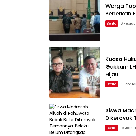
Warga Pop
Beberkan 
Berita
6 Februa
Kuasa Huk
Gakkum LHK,
Hijau
Berita
3 Februa
Siswa Madr
Dikeroyok 
Berita
16 Janua