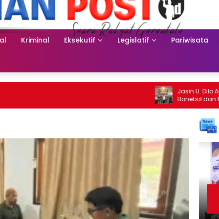
al
Kriminal
Eksekutif
Legislatif
Pariwisata
Jasin U. Dilo Apresiasi L
Bonebol dan Masyarakat 
Tulabolo–Pinogu