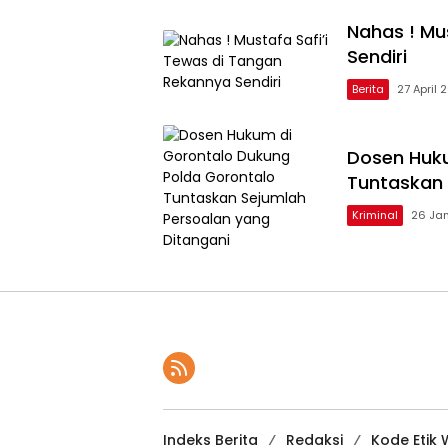
Nahas ! Mu
Sendiri
Berita
27 April 
Dosen Huku
Tuntaskan 
Kriminal
26 Ja
Indeks Berita
Redaksi
Kode Etik