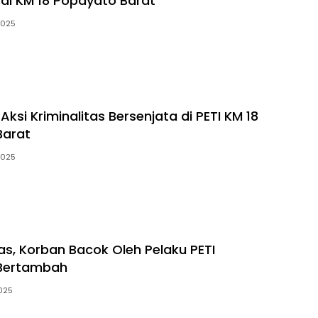
 di KM 18 Popayato Barat
2025
Aksi Kriminalitas Bersenjata di PETI KM 18
Barat
2025
as, Korban Bacok Oleh Pelaku PETI
Bertambah
2025