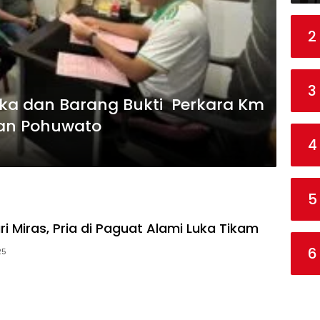
2
3
gka dan Barang Bukti Perkara Km
aan Pohuwato
4
5
i Miras, Pria di Paguat Alami Luka Tikam
6
25