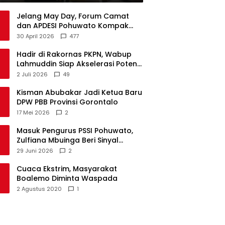
Jelang May Day, Forum Camat
dan APDESI Pohuwato Kompak
Minta Aksi BARA API Ditunda
30 April 2026
477
Hadir di Rakornas PKPN, Wabup
Lahmuddin Siap Akselerasi Potensi
Maritim Boalemo
2 Juli 2026
49
Kisman Abubakar Jadi Ketua Baru
DPW PBB Provinsi Gorontalo
17 Mei 2026
2
Masuk Pengurus PSSI Pohuwato,
Zulfiana Mbuinga Beri Sinyal
Dampingi Nasir di Arena Politik ?
29 Juni 2026
2
Cuaca Ekstrim, Masyarakat
Boalemo Diminta Waspada
2 Agustus 2020
1